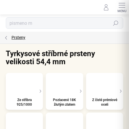
Přejít
na
obsah
Hledat
Prsteny
Tyrkysové stříbrné prsteny
velikosti 54,4 mm
Ze stříbra
Pozlacené 18K
Z čisté prémiové
925/1000
žlutým zlatem
oceli