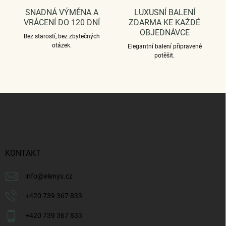
i
SNADNÁ VÝMĚNA A
LUXUSNÍ BALENÍ
s
VRÁCENÍ DO 120 DNÍ
ZDARMA KE KAŽDÉ
u
OBJEDNÁVCE
Bez starostí, bez zbytečných
otázek.
Elegantní balení připravené
potěšit.
Z
á
p
a
t
í
KONTAKT
info
@
elenys.cz
+420 739 367 833
+420 739 367 833