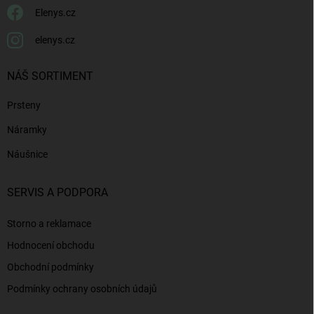
Elenys.cz
elenys.cz
NÁŠ SORTIMENT
Prsteny
Náramky
Náušnice
SERVIS A PODPORA
Storno a reklamace
Hodnocení obchodu
Obchodní podmínky
Podmínky ochrany osobních údajů