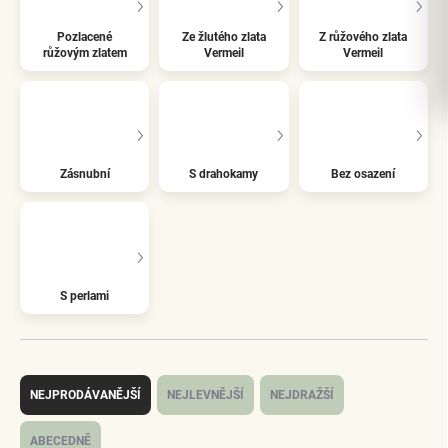
Pozlacené
Ze žlutého zlata
Z růžového zlata
růžovým zlatem
Vermeil
Vermeil
Zásnubní
S drahokamy
Bez osazení
S perlami
Ř
a
NEJPRODÁVANĚJŠÍ
NEJLEVNĚJŠÍ
NEJDRAŽŠÍ
z
e
ABECEDNĚ