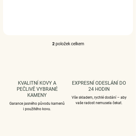
DETAIL
2
položek celkem
O
v
l
á
d
a
c
KVALITNÍ KOVY A
EXPRESNÍ ODESLÁNÍ DO
í
PEČLIVĚ VYBRANÉ
24 HODIN
p
KAMENY
r
Vše skladem, rychlé dodání – aby
v
vaše radost nemusela čekat.
Garance jasného původu kamenů
k
i použitého kovu.
y
v
ý
p