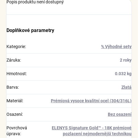
Popis produktu není dostupný
Doplňkové parametry
Kategorie
:
% Výhodné sety
Záruka
:
2 roky
Hmotnost
:
0.032 kg
Barva
:
Zlatá
Materiál
:
Prémiová vysoce kvalitní ocel (304/316L)
Osazení
:
Bez osazení
Povrchová
ELENYS Signature Gold™ - 18K prémiové
úprava
:
pozlacení nejmodernější technikou