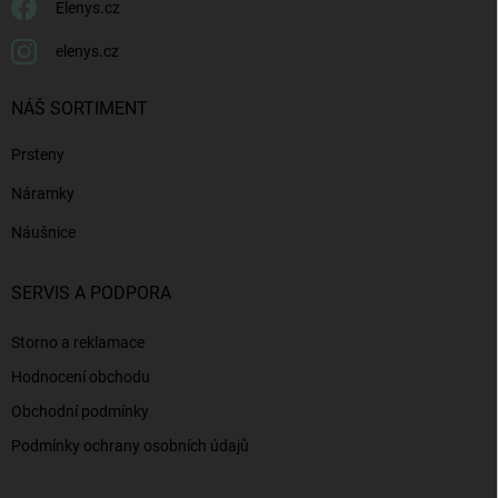
Elenys.cz
elenys.cz
NÁŠ SORTIMENT
Prsteny
Náramky
Náušnice
SERVIS A PODPORA
Storno a reklamace
Hodnocení obchodu
Obchodní podmínky
Podmínky ochrany osobních údajů