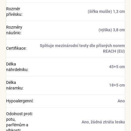
Rozměr
(šířka mušle) 1,3 cm
přívěsku
:
Rozměry
(výška) 3,8 cm
náušnic
:
Splňuje mezinárodní testy dle přísných norem
Certifikace
:
REACH (EU)
Délka
45+5 cm
náhrdelníku
:
Délka
18+5 cm
náramku
:
Hypoalergenní
:
Ano
Odolnost proti
potu,
Ano, žádná ztráta lesku
parfémům a
vlhkosti
: