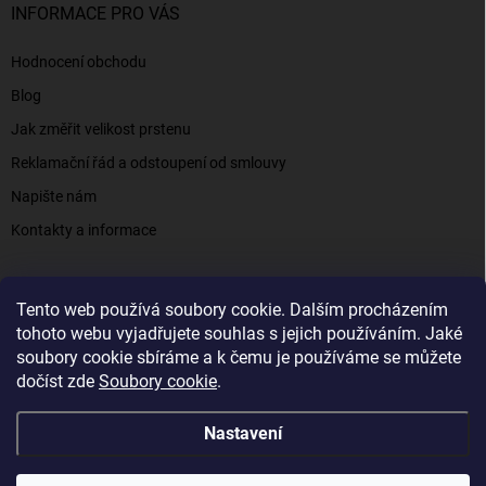
INFORMACE PRO VÁS
Hodnocení obchodu
Blog
Jak změřit velikost prstenu
Reklamační řád a odstoupení od smlouvy
Napište nám
Kontakty a informace
Tento web používá soubory cookie. Dalším procházením
Elenys.cz - šperky, kterým věříte už od roku 2016
tohoto webu vyjadřujete souhlas s jejich používáním. Jaké
soubory cookie sbíráme a k čemu je používáme se můžete
dočíst zde
Soubory cookie
.
Copyright 2026
Elenys.cz
. Všechna práva vyhrazena.
Nastavení
Vytvořil Shoptet