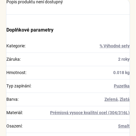
Popis produktu není dostupný
Doplňkové parametry
Kategorie
:
% Výhodné sety
Záruka
:
2 roky
Hmotnost
:
0.018 kg
Typ zapínání
:
Puzetka
Barva
:
Zelená
,
Zlatá
Materiál
:
Prémiová vysoce kvalitní ocel (304/316L)
Osazení
:
Smalt