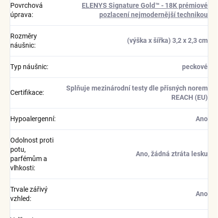
Povrchová
ELENYS Signature Gold™ - 18K prémiové
úprava
:
pozlacení nejmodernější technikou
Rozměry
(výška x šířka) 3,2 x 2,3 cm
náušnic
:
Typ náušnic
:
peckové
Splňuje mezinárodní testy dle přísných norem
Certifikace
:
REACH (EU)
Hypoalergenní
:
Ano
Odolnost proti
potu,
Ano, žádná ztráta lesku
parfémům a
vlhkosti
:
Trvale zářivý
Ano
vzhled
: