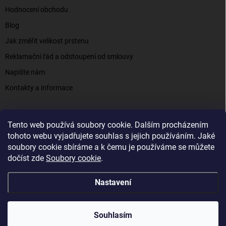
Hodnocení obchodu
Blog
Jak změřit velikost prstenu
Reklamační řád a odstoupení od smlouvy
Napište nám
Kontakty a informace
Tento web používá soubory cookie. Dalším procházením
Elenys.cz - šperky, kterým věříte už od roku 2016
tohoto webu vyjadřujete souhlas s jejich používáním. Jaké
soubory cookie sbíráme a k čemu je používáme se můžete
dočíst zde
Soubory cookie
.
Copyright 2026
Elenys.cz
. Všechna práva vyhrazena.
Nastavení
Vytvořil Shoptet
Souhlasím