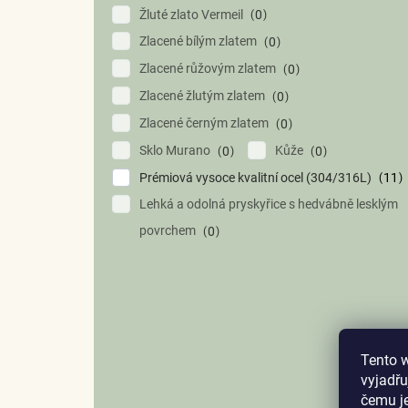
Žluté zlato Vermeil
0
Zlacené bílým zlatem
0
Zlacené růžovým zlatem
0
Zlacené žlutým zlatem
0
Zlacené černým zlatem
0
Sklo Murano
Kůže
0
0
Prémiová vysoce kvalitní ocel (304/316L)
11
Lehká a odolná pryskyřice s hedvábně lesklým
povrchem
0
Tento 
vyjadřu
čemu j