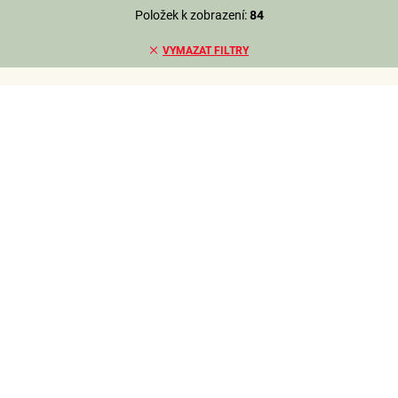
Položek k zobrazení:
84
VYMAZAT FILTRY