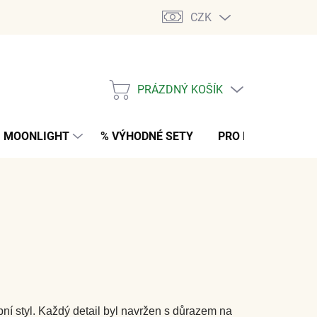
CZK
PRÁZDNÝ KOŠÍK
NÁKUPNÍ
KOŠÍK
MOONLIGHT
% VÝHODNÉ SETY
PRO MUŽE
K
bní styl. Každý detail byl navržen s důrazem na