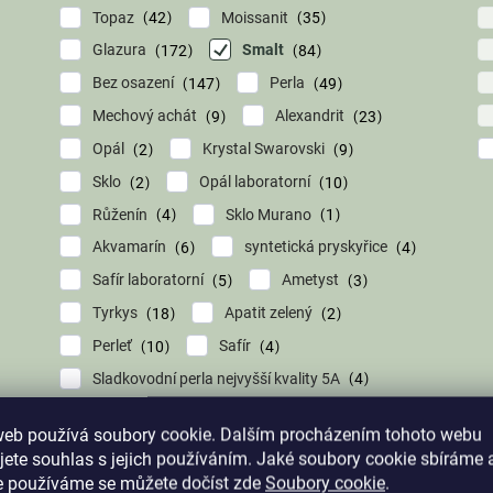
Topaz
Moissanit
42
35
Glazura
Smalt
172
84
Bez osazení
Perla
147
49
Mechový achát
Alexandrit
9
23
Opál
Krystal Swarovski
2
9
Sklo
Opál laboratorní
2
10
Růženín
Sklo Murano
4
1
Akvamarín
syntetická pryskyřice
6
4
Safír laboratorní
Ametyst
5
3
Tyrkys
Apatit zelený
18
2
Perleť
Safír
10
4
Sladkovodní perla nejvyšší kvality 5A
4
Prémiová perleť nejvyšší kvality
2
web používá soubory cookie. Dalším procházením tohoto webu
Broušené skleněné kameny
1
jete souhlas s jejich používáním. Jaké soubory cookie sbíráme 
Přírodní kámen
Krystal
3
23
e používáme se můžete dočíst zde
Soubory cookie
.