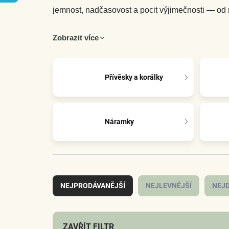
jemnost, nadčasovost a pocit výjimečnosti — od
Zobrazit více
Přívěsky a korálky
Náramky
Ř
a
NEJPRODÁVANĚJŠÍ
NEJLEVNĚJŠÍ
NEJD
z
e
n
í
ZAVŘÍT FILTR