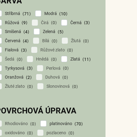
BARVA
Stříbrná
Modrá
71
10
Růžová
Čirá
Černá
9
0
3
Smíšená
Zelená
4
5
Červená
Bílá
Žlutá
4
0
0
Fialová
Růžové zlato
3
0
Šedá
Hnědá
Zlatá
0
0
11
Tyrkysová
Perlová
3
0
Oranžová
Duhová
2
0
Žluté zlato
Slonovinová
0
0
POVRCHOVÁ ÚPRAVA
Rhodiováno
platinováno
0
70
oxidováno
pozlaceno
0
0