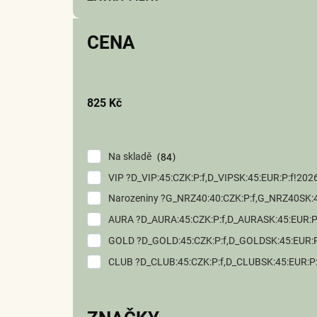
p
r
CENA
o
d
u
k
825
Kč
t
ů
Na skladě
84
VIP ?D_VIP:45:CZK:P:f,D_VIPSK:45:EUR:P:f!2
Narozeniny ?G_NRZ40:40:CZK:P:f,G_NRZ
AURA ?D_AURA:45:CZK:P:f,D_AURASK:45:EUR
GOLD ?D_GOLD:45:CZK:P:f,D_GOLDSK:45:EUR
CLUB ?D_CLUB:45:CZK:P:f,D_CLUBSK:45:EUR: