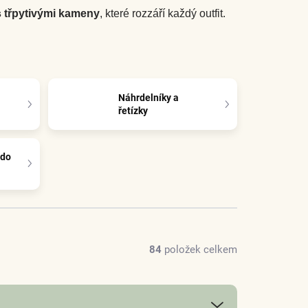
 třpytivými kameny
, které rozzáří každý outfit.
Náhrdelníky a
řetízky
 do
84
položek celkem