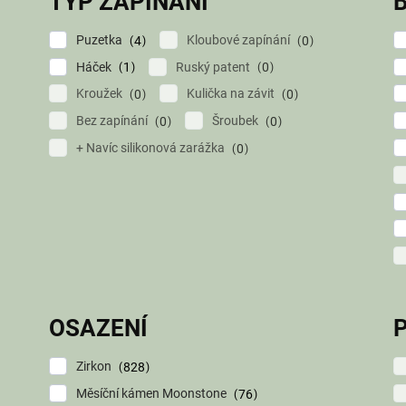
TYP ZAPÍNÁNÍ
Puzetka
Kloubové zapínání
4
0
Háček
Ruský patent
1
0
Kroužek
Kulička na závit
0
0
Bez zapínání
Šroubek
0
0
+ Navíc silikonová zarážka
0
OSAZENÍ
Zirkon
828
Měsíční kámen Moonstone
76