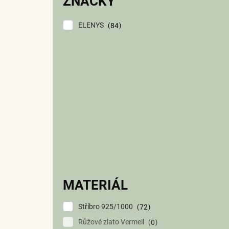
ZNAČKY
ELENYS
84
MATERIÁL
Stříbro 925/1000
72
Růžové zlato Vermeil
0