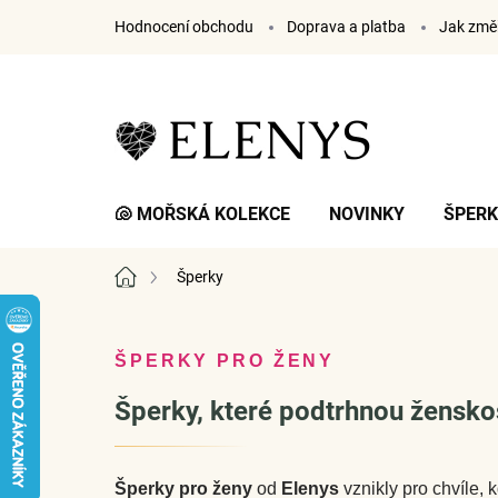
Přejít
Hodnocení obchodu
Doprava a platba
Jak změř
na
obsah
🐚 MOŘSKÁ KOLEKCE
NOVINKY
ŠPER
Domů
Šperky
ŠPERKY PRO ŽENY
Šperky, které podtrhnou ženskos
Šperky pro ženy
od
Elenys
vznikly pro chvíle, 