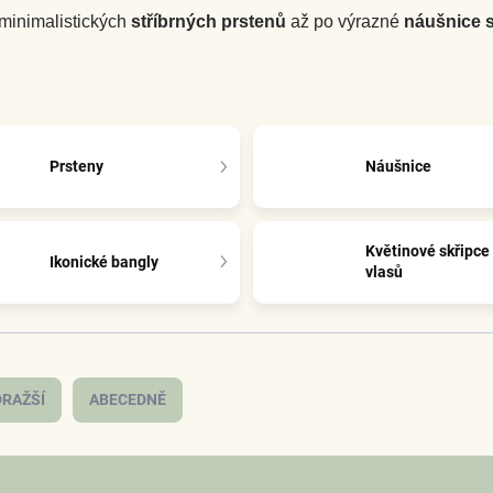
 minimalistických
stříbrných prstenů
až po výrazné
náušnice s
Prsteny
Náušnice
Květinové skřipce
Ikonické bangly
vlasů
RAŽŠÍ
ABECEDNĚ