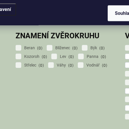
Korálky
Mušle
4
2
avení
Souhl
Pryskyřice
African Jade
5
1
ZNAMENÍ ZVĚROKRUHU
Beran
Blíženec
Býk
0
0
0
Kozoroh
Lev
Panna
0
0
0
Střelec
Váhy
Vodnář
0
0
0