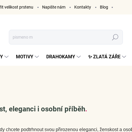
it velikost prstenu
Napište nám
Kontakty
Blog
Hledat
KY
MOTIVY
DRAHOKAMY
✨ ZLATÁ ZÁŘE
t, eleganci i osobní příběh
.
kdy chcete podtrhnout svou přirozenou eleganci, ženskost a oso