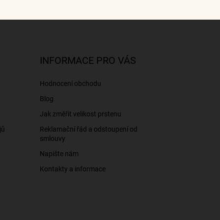
INFORMACE PRO VÁS
Hodnocení obchodu
Blog
Jak změřit velikost prstenu
jů
Reklamační řád a odstoupení od
smlouvy
Napište nám
Kontakty a informace