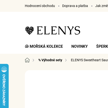
Přejít
Hodnocení obchodu
Doprava a platba
Jak změř
na
obsah
🐚 MOŘSKÁ KOLEKCE
NOVINKY
ŠPER
Domů
% Výhodné sety
ELENYS Sweetheart Sau
3 hodnocení
Podrobnosti hodnocení
ZNA