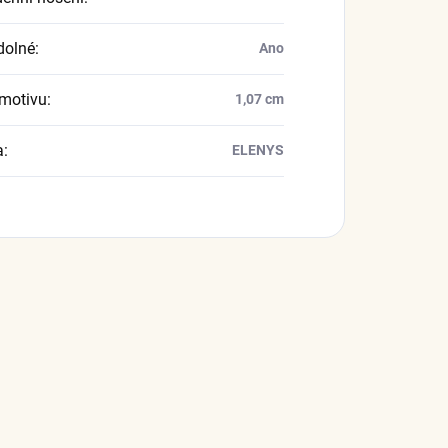
dolné
:
Ano
motivu
:
1,07 cm
a
:
ELENYS