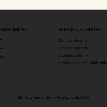
 SORTIMENT
SERVIS A PODPORA
ny
Storno a reklamace
Hodnocení obchodu
mky
Obchodní podmínky
ice
Podmínky ochrany osobních úda
Elenys.cz - šperky, kterým věříte už od roku 2016