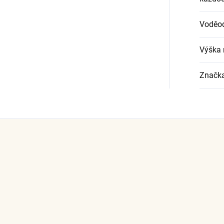
Voděo
Výška 
Značk