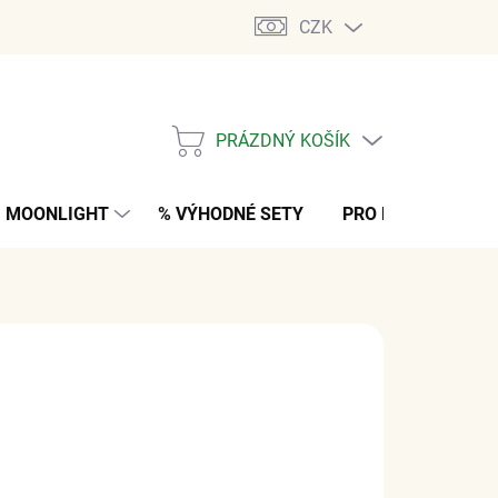
CZK
PRÁZDNÝ KOŠÍK
NÁKUPNÍ
KOŠÍK
MOONLIGHT
% VÝHODNÉ SETY
PRO MUŽE
K
 Kč
bez DPH
M
(>5 KS)