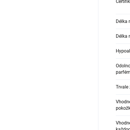
Certifi
Délka 
Délka 
Hypoal
Odolnos
parfém
Trvale 
Vhodné
pokož
Vhodné
každod