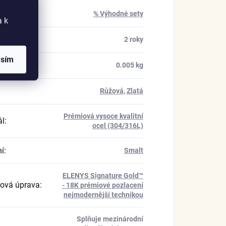
rie
:
% Výhodné sety
a k
a
:
2 roky
asím
ost
:
0.005 kg
Růžová
,
Zlatá
Prémiová vysoce kvalitní
ál
:
ocel (304/316L)
í
:
Smalt
ELENYS Signature Gold™
ová úprava
:
- 18K prémiové pozlacení
nejmodernější technikou
Splňuje mezinárodní