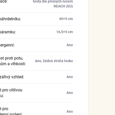
kace
:
testy dle přísných norem
REACH (EU)
náhrdelníku
:
40+5 cm
náramku
:
16,5+5 cm
ergenní
:
Ano
t proti potu,
Ano, žádná ztráta lesku
ům a vlhkosti
:
zářivý vzhled
:
Ano
 pro citlivou
Ano
ku
:
 pro
Ano
enní nošení
: