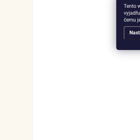
Tento 
vyjadřu
čemu j
Nast