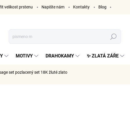
it velikost prstenu
Napište nám
Kontakty
Blog
Hledat
KY
MOTIVY
DRAHOKAMY
✨ ZLATÁ ZÁŘE
sage set
pozlacený set 18K žluté zlato
ČKA:
ELENYS
2 298
1 899 Kč 
Měrná
SKLADE
cena: