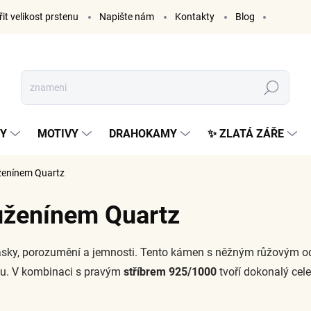
it velikost prstenu
Napište nám
Kontakty
Blog
Hledat
KY
MOTIVY
DRAHOKAMY
✨ ZLATÁ ZÁŘE
ženínem Quartz
růženínem Quartz
sky, porozumění a jemnosti. Tento kámen s něžným růžovým ods
itu. V kombinaci s pravým
stříbrem 925/1000
tvoří dokonalý cele