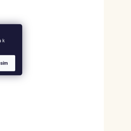
a k
asím