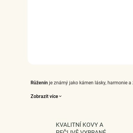
Elenys stříbrný rhodiovaný prsten s
drahokamem růženínem a
drahokamy topazy
2 925 Kč
DETAIL
Růženín
je známý jako kámen lásky, harmonie a 
Zobrazit více
KVALITNÍ KOVY A
PEČLIVĚ VYBRANÉ