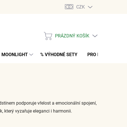
CZK
PRÁZDNÝ KOŠÍK
NÁKUPNÍ
KOŠÍK
MOONLIGHT
% VÝHODNÉ SETY
PRO MUŽE
K
tínem podporuje vřelost a emocionální spojení,
k, který vyzařuje eleganci i harmonii.