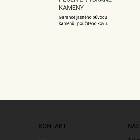
KAMENY
Garance jasného původu
kamenů i použitého kovu.
Z
á
p
a
KONTAKT
NÁŠ
t
í
Prste