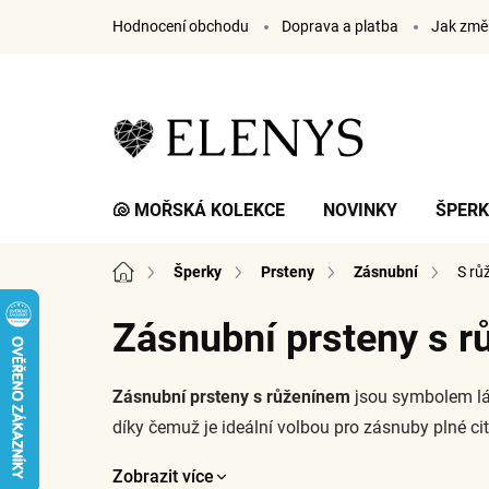
Přejít
Hodnocení obchodu
Doprava a platba
Jak změř
na
obsah
🐚 MOŘSKÁ KOLEKCE
NOVINKY
ŠPER
Domů
Šperky
Prsteny
Zásnubní
S rů
Zásnubní prsteny s 
Zásnubní prsteny s růženínem
jsou symbolem lá
díky čemuž je ideální volbou pro zásnuby plné c
Zobrazit více