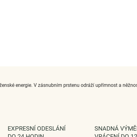
O
v
ženské energie. V zásnubním prstenu odráží upřímnost a něžnos
l
á
d
a
c
í
p
r
EXPRESNÍ ODESLÁNÍ
SNADNÁ VÝMĚ
v
DO 24 HODIN
VRÁCENÍ DO 12