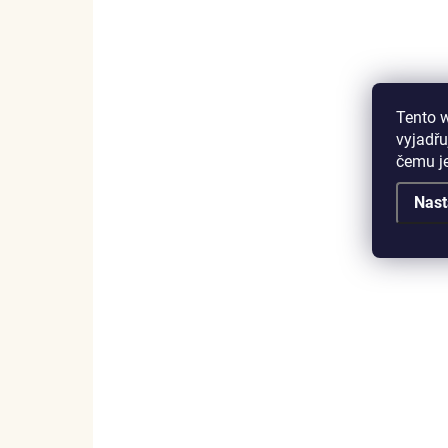
Tento 
vyjadřu
čemu j
Nast
SKLADEM
(3 KS)