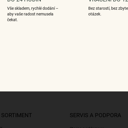
k
y
Vše skladem, rychlé dodání –
Bez starostí, bez zbyt
v
aby vaše radost nemusela
otázek.
ý
čekat.
p
i
s
u
 SORTIMENT
SERVIS A PODPORA
ny