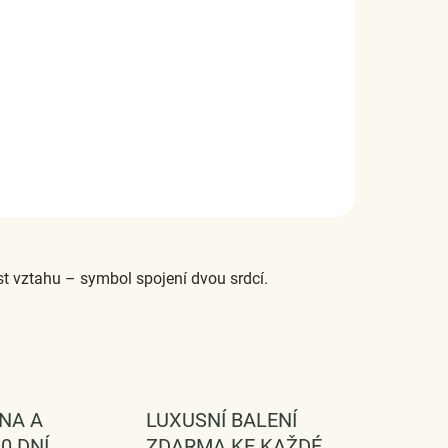
t vztahu – symbol spojení dvou srdcí.
NA A
LUXUSNÍ BALENÍ
0 DNÍ
ZDARMA KE KAŽDÉ