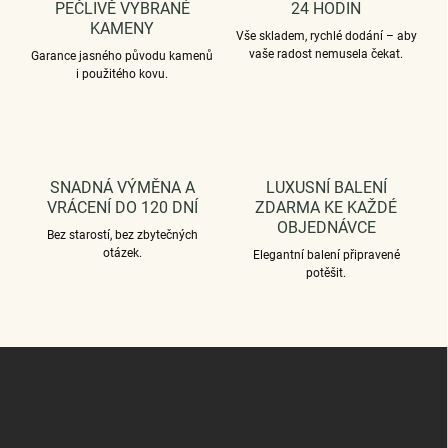
p
PEČLIVĚ VYBRANÉ
24 HODIN
i
KAMENY
Vše skladem, rychlé dodání – aby
s
vaše radost nemusela čekat.
Garance jasného původu kamenů
u
i použitého kovu.
SNADNÁ VÝMĚNA A
LUXUSNÍ BALENÍ
VRÁCENÍ DO 120 DNÍ
ZDARMA KE KAŽDÉ
OBJEDNÁVCE
Bez starostí, bez zbytečných
otázek.
Elegantní balení připravené
potěšit.
Z
á
p
a
t