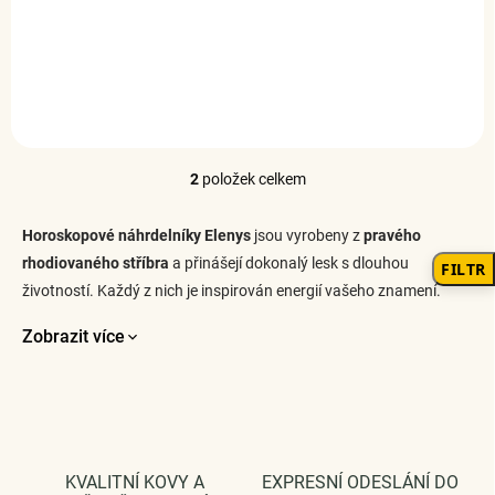
DO KOŠÍKU
DO KOŠÍKU
2
položek celkem
O
v
l
Horoskopové náhrdelníky Elenys
jsou vyrobeny z
pravého
á
rhodiovaného stříbra
a přinášejí dokonalý lesk s dlouhou
FILTR
d
životností. Každý z nich je inspirován energií vašeho znamení.
a
c
í
Zobrazit více
p
r
v
k
y
v
ý
KVALITNÍ KOVY A
EXPRESNÍ ODESLÁNÍ DO