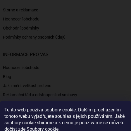
Storno a reklamace
Hodnocení obchodu
Obchodní podmínky
Podmínky ochrany osobních údajů
INFORMACE PRO VÁS
Hodnocení obchodu
Blog
Jak změřit velikost prstenu
Reklamační řád a odstoupení od smlouvy
Napište nám
Tento web používá soubory cookie. Dalším procházením
Kontakty a informace
tohoto webu vyjadřujete souhlas s jejich používáním. Jaké
soubory cookie sbíráme a k čemu je používáme se můžete
dočíst zde
Soubory cookie
.