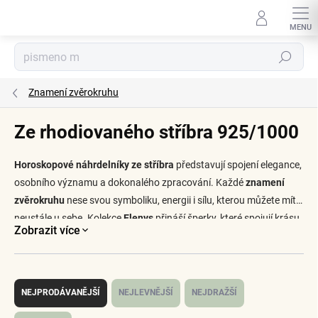
Přejít
na
obsah
Hledat
Znamení zvěrokruhu
Ze rhodiovaného stříbra 925/1000
Horoskopové náhrdelníky ze stříbra
představují spojení elegance,
osobního významu a dokonalého zpracování. Každé
znamení
zvěrokruhu
nese svou symboliku, energii i sílu, kterou můžete mít
neustále u sebe. Kolekce
Elenys
přináší šperky, které spojují krásu
Zobrazit více
hvězd a trvalý lesk rhodiovaného povrchu.
Ř
a
NEJPRODÁVANĚJŠÍ
NEJLEVNĚJŠÍ
NEJDRAŽŠÍ
z