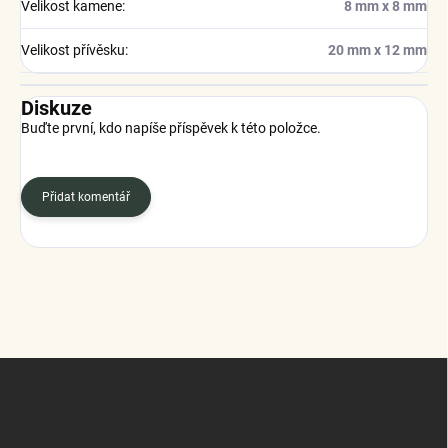
Velikost kamene
:
8 mm x 8 mm
Velikost přívěsku
:
20 mm x 12 mm
Diskuze
Buďte první, kdo napíše příspěvek k této položce.
Přidat komentář
Z
á
p
a