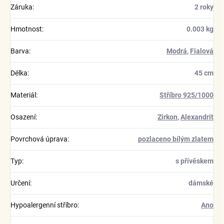
Záruka
:
2 roky
Hmotnost
:
0.003 kg
Barva
:
Modrá
,
Fialová
Délka
:
45 cm
Materiál
:
Stříbro 925/1000
Osazení
:
Zirkon
,
Alexandrit
Povrchová úprava
:
pozlaceno bílým zlatem
Typ
:
s přívěskem
Určení
:
dámské
Hypoalergenní stříbro
:
Ano