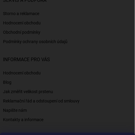
SERVIS A PODPORA
Storno a reklamace
Hodnocení obchodu
Obchodní podmínky
Podmínky ochrany osobních údajů
INFORMACE PRO VÁS
Hodnocení obchodu
Blog
Jak změřit velikost prstenu
Reklamační řád a odstoupení od smlouvy
Napište nám
Kontakty a informace