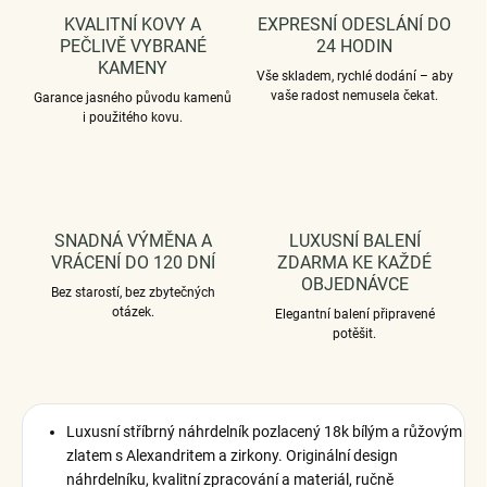
KVALITNÍ KOVY A
EXPRESNÍ ODESLÁNÍ DO
PEČLIVĚ VYBRANÉ
24 HODIN
KAMENY
Vše skladem, rychlé dodání – aby
vaše radost nemusela čekat.
Garance jasného původu kamenů
i použitého kovu.
SNADNÁ VÝMĚNA A
LUXUSNÍ BALENÍ
VRÁCENÍ DO 120 DNÍ
ZDARMA KE KAŽDÉ
OBJEDNÁVCE
Bez starostí, bez zbytečných
otázek.
Elegantní balení připravené
potěšit.
Luxusní stříbrný náhrdelník pozlacený 18k bílým a růžovým
zlatem s Alexandritem a zirkony
.
Originální design
náhrdelníku, kvalitní zpracování a materiál, ručně