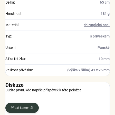
Délka
:
65 cm
Hmotnost
:
181 g
Materiál
:
chirurgická ocel
Typ
:
s přívěskem
Určení
:
Pánské
Šířka řetízku
:
10 mm
Velikost přívěsku
:
(výška x šířka) 41 x 25 mm
Diskuze
Buďte první, kdo napíše příspěvek k této položce.
Přidat komentář