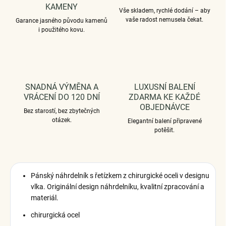
KAMENY
Vše skladem, rychlé dodání – aby
vaše radost nemusela čekat.
Garance jasného původu kamenů
i použitého kovu.
SNADNÁ VÝMĚNA A
LUXUSNÍ BALENÍ
VRÁCENÍ DO 120 DNÍ
ZDARMA KE KAŽDÉ
OBJEDNÁVCE
Bez starostí, bez zbytečných
otázek.
Elegantní balení připravené
potěšit.
Pánský náhrdelník s řetízkem z chirurgické oceli v designu
vlka.
Originální design náhrdelníku, kvalitní zpracování a
materiál.
chirurgická ocel