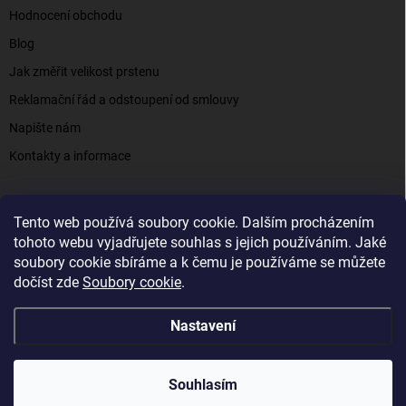
Hodnocení obchodu
Blog
Jak změřit velikost prstenu
Reklamační řád a odstoupení od smlouvy
Napište nám
Kontakty a informace
Tento web používá soubory cookie. Dalším procházením
Elenys.cz - šperky, kterým věříte už od roku 2016
tohoto webu vyjadřujete souhlas s jejich používáním. Jaké
soubory cookie sbíráme a k čemu je používáme se můžete
dočíst zde
Soubory cookie
.
Copyright 2026
Elenys.cz
. Všechna práva vyhrazena.
Nastavení
Vytvořil Shoptet
Souhlasím