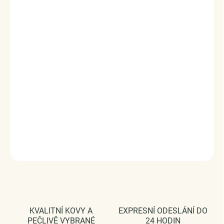
Pánský náhrdelník s řetízkem z chirurgické oceli v designu
vlka.
Originální design náhrdelníku, kvalitní zpracování a
materiál.
chirurgická ocel
Součástí je řetízek o délce 65 cm
Šířka řetízku: 10 mm
Velikost přívěsku (výška x šířka): 41 x 25 mm
Vaši objednávku dodáme v DÁRKOVÉM BALENÍ - ZDARMA
!*
DETAILNÍ INFORMACE
ZEPTAT SE
HLÍDAT
KVALITNÍ KOVY A
EXPRESNÍ ODESLÁNÍ DO
PEČLIVĚ VYBRANÉ
24 HODIN