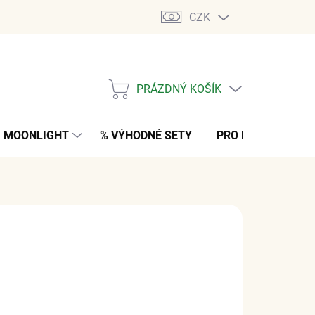
CZK
PRÁZDNÝ KOŠÍK
NÁKUPNÍ
KOŠÍK
MOONLIGHT
% VÝHODNÉ SETY
PRO MUŽE
K
 Kč
bez DPH
M
(5 PÁR)