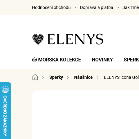
Přejít
Hodnocení obchodu
Doprava a platba
Jak změř
na
obsah
🐚 MOŘSKÁ KOLEKCE
NOVINKY
ŠPER
Domů
Šperky
Náušnice
ELENYS Icona Go
3 hodnocení
Podrobnosti hodnocení
ZNA