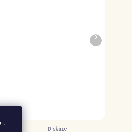
ADEM
SKLADEM
Další
1 KS)
(5 KS)
produkt
Elenys stříbrný
náhrdelník Strom života
999 Kč
DO KOŠÍKU
a k
Diskuze