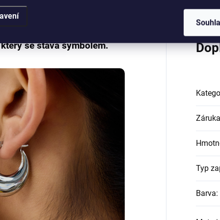
avení
Souhl
, který se stává symbolem.
Dop
Katego
Záruk
Hmotn
Typ za
Barva
: