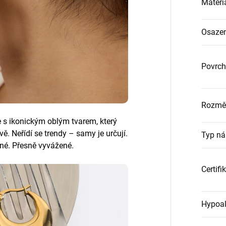
Materi
Osazen
Povrch
Rozmě
 s ikonickým oblým tvarem, který
. Neřídí se trendy – samy je určují.
Typ ná
dné. Přesně vyvážené.
Certifi
Hypoal