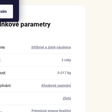
asím
lňkové parametry
rie
:
Stříbrné a zlaté náušnice
a
:
2 roky
ost
:
0.017 kg
pínání
:
Kloubové zapínání
Zlatá
Prémiová vysoce kvalitní