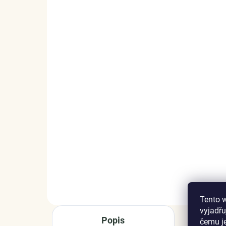
SKLADEM
(3 KS)
Elenys stříbrný
Ele
náhrdelník Romantický
ná
měsíc
1 
1 399 Kč
DO KOŠÍKU
Tento 
vyjadřu
Popis
čemu j