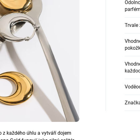
Odolnos
parfém
Trvale 
Vhodné
pokož
Vhodné
každod
Voděo
Značk
lo z každého úhlu a vytváří dojem