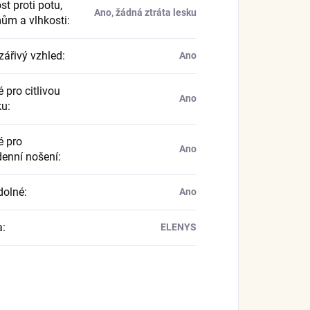
t proti potu,
Ano, žádná ztráta lesku
ům a vlhkosti
:
zářivý vzhled
:
Ano
 pro citlivou
Ano
ku
:
 pro
Ano
enní nošení
:
dolné
:
Ano
a
:
ELENYS