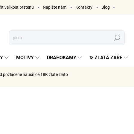
it velikost prstenu
Napište nám
Kontakty
Blog
Hledat
KY
MOTIVY
DRAHOKAMY
✨ ZLATÁ ZÁŘE
ld
pozlacené náušnice 18K žluté zlato
ČKA:
ELENYS
1 499
1 239 Kč 
Měrná
SKLADE
cena: