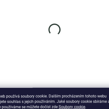
SKLADEM
SKL
(1 KS)
(
nys stříbrný
Elenys stříbrný
hrdelník Hravá kočka
náhrdelník Andílek
075 Kč
1 099 Kč
DO KOŠÍKU
DO KOŠÍKU
web používá soubory cookie. Dalším procházením tohoto webu
jete souhlas s jejich používáním. Jaké soubory cookie sbíráme 
Podobné (12)
Hodnocení (3)
e používáme se můžete dočíst zde
Soubory cookie
.