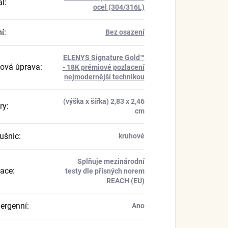
ál
:
ocel (304/316L)
í
:
Bez osazení
ELENYS Signature Gold™
ová úprava
:
- 18K prémiové pozlacení
nejmodernější technikou
(výška x šířka) 2,83 x 2,46
ry
:
cm
ušnic
:
kruhové
Splňuje mezinárodní
kace
:
testy dle přísných norem
REACH (EU)
ergenní
:
Ano