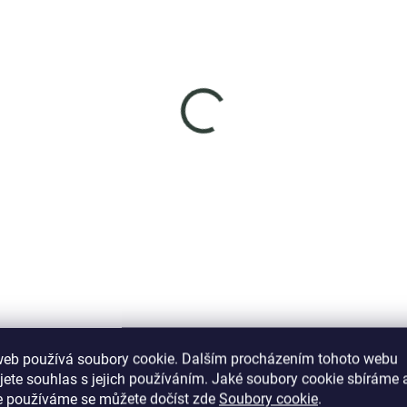
SKLADEM
SKL
(2 KS)
(>
enys stříbrný náramek
Elenys látkový
ající hvězdy
nastavitelný náramek 
Koi kaprem
8 Kč
1 089 Kč
DO KOŠÍKU
DO KOŠÍKU
web používá soubory cookie. Dalším procházením tohoto webu
jete souhlas s jejich používáním. Jaké soubory cookie sbíráme 
Podobné (12)
Hodnocení (2)
e používáme se můžete dočíst zde
Soubory cookie
.