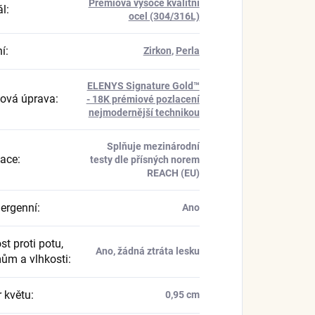
Prémiová vysoce kvalitní
ál
:
ocel (304/316L)
í
:
Zirkon
,
Perla
ELENYS Signature Gold™
ová úprava
:
- 18K prémiové pozlacení
nejmodernější technikou
Splňuje mezinárodní
kace
:
testy dle přísných norem
REACH (EU)
ergenní
:
Ano
t proti potu,
Ano, žádná ztráta lesku
ům a vlhkosti
:
 květu
:
0,95 cm