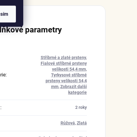
asím
lňkové parametry
Stříbrné a zlaté prsteny
,
Fialové stříbrné prsteny
velikosti 54,4 mm
,
rie
:
Tyrkysové stříbrné
prsteny velikosti 54,4
mm
,
Zobrazit další
kategorie
a
:
2 roky
Růžová
,
Zlatá