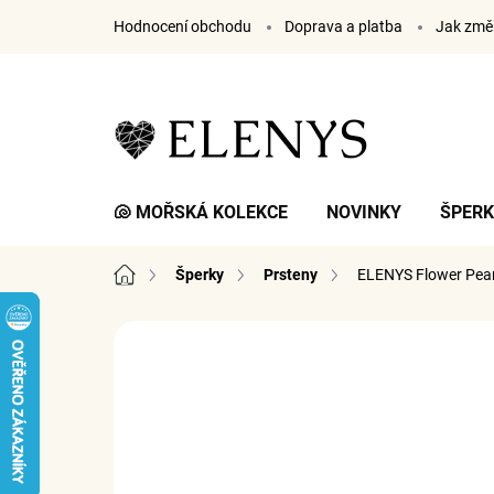
Přejít
Hodnocení obchodu
Doprava a platba
Jak změř
na
obsah
🐚 MOŘSKÁ KOLEKCE
NOVINKY
ŠPER
Domů
Šperky
Prsteny
ELENYS Flower Pea
2 hodnocení
Podrobnosti hodnocení
ZNA