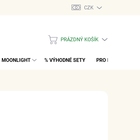
CZK
PRÁZDNÝ KOŠÍK
NÁKUPNÍ
KOŠÍK
MOONLIGHT
% VÝHODNÉ SETY
PRO MUŽE
K
 Kč
bez DPH
ARIANTU