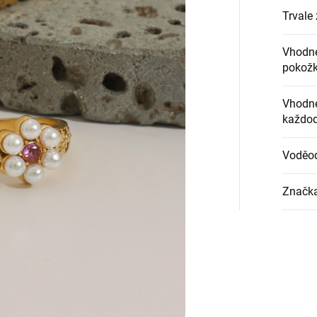
Trvale 
Vhodné
pokož
Vhodné
každod
Voděo
Značk