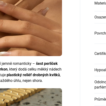
Materi
Osazen
Povrch
Certifi
 jemně romanticky –
šest perliček
irkon
, který dodá celku měkký nádech
Hypoal
čuje
plastický reliéf drobných kvítků
,
každého úhlu, nejen shora.
Odolnos
parfém
Průměr