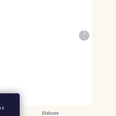
ADEM
SKLADEM
Další
5 KS)
(2 KS)
produkt
Elenys stříbrný pozlacený
s
řetízek na nohu – jemné
kuličky elegance 18K bílé
zlato
1 199 Kč
DO KOŠÍKU
a k
Diskuze