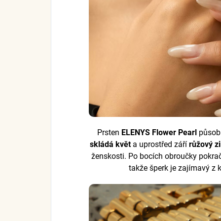
Prsten
ELENYS Flower Pearl
působí
skládá květ
a uprostřed září
růžový z
ženskosti. Po bocích obroučky pokra
takže šperk je zajímavý z 