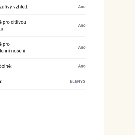
zářivý vzhled
:
Ano
 pro citlivou
Ano
ku
:
 pro
Ano
enní nošení
:
dolné
:
Ano
a
:
ELENYS