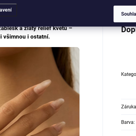
avení
Souhl
áblesk a zlatý reliéf květů –
Dop
si všimnou i ostatní.
Katego
Záruk
Barva
: