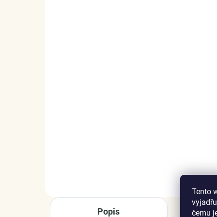
SKLADEM
(1 KS)
Elenys stříbrný náramek
El
Letní osvěžení
Pad
999 Kč
99
DO KOŠÍKU
Tento 
vyjadřu
Popis
čemu j