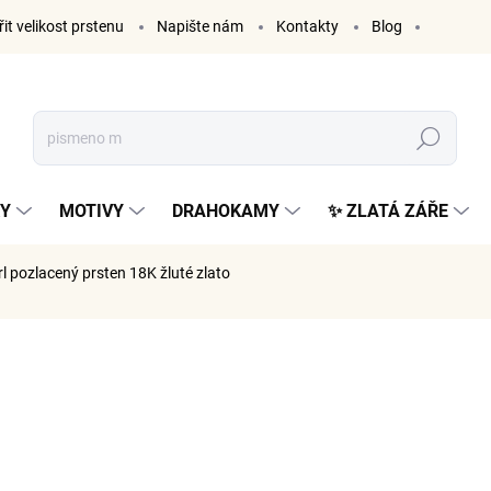
it velikost prstenu
Napište nám
Kontakty
Blog
Hledat
KY
MOTIVY
DRAHOKAMY
✨ ZLATÁ ZÁŘE
rl
pozlacený prsten 18K žluté zlato
ČKA:
ELENYS
1 399
1 156 Kč 
Měrná
ZVOLTE V
cena: