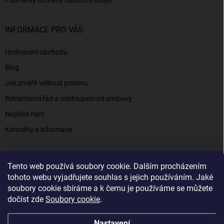
Podmínky ochrany osobních údajů
INFORMACE PRO VÁS
Hodnocení obchodu
Blog
Jak změřit velikost prstenu
Reklamační řád a odstoupení od smlouvy
Napište nám
Kontakty a informace
Tento web používá soubory cookie. Dalším procházením
Elenys.cz - šperky, kterým věříte už od roku 2016
tohoto webu vyjadřujete souhlas s jejich používáním. Jaké
soubory cookie sbíráme a k čemu je používáme se můžete
dočíst zde
Soubory cookie
.
Copyright 2026
Elenys.cz
. Všechna práva vyhrazena.
Nastavení