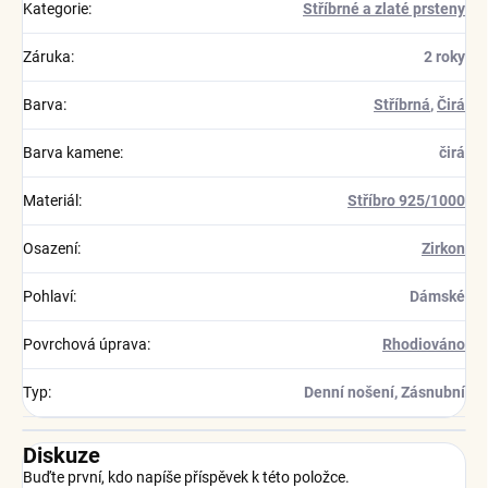
Kategorie
:
Stříbrné a zlaté prsteny
Záruka
:
2 roky
Barva
:
Stříbrná
,
Čirá
Barva kamene
:
čirá
Materiál
:
Stříbro 925/1000
Osazení
:
Zirkon
Pohlaví
:
Dámské
Povrchová úprava
:
Rhodiováno
Typ
:
Denní nošení, Zásnubní
Diskuze
Buďte první, kdo napíše příspěvek k této položce.