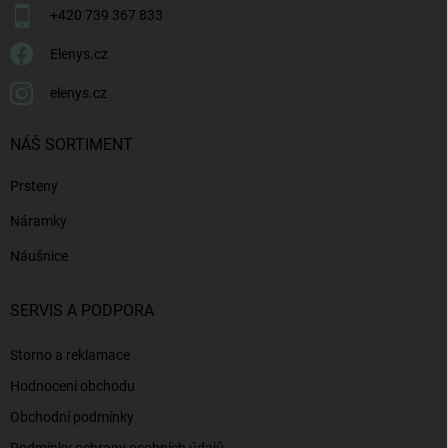
+420 739 367 833
Elenys.cz
elenys.cz
NÁŠ SORTIMENT
Prsteny
Náramky
Náušnice
SERVIS A PODPORA
Storno a reklamace
Hodnocení obchodu
Obchodní podmínky