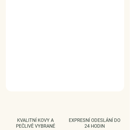
Stříbrný rhodiovaný prsten v designu Princeznin klenot
zdobený čirými třpytivými zirkony. Střed prstenu tvoří
broušený čirý kámen v podobě zirkonu.
Kvalitní stříbro
zaručí dokonalý lesk šperku a vy zazáříte za každých
okolností.
Originální design prstenu, kvalitní zpracování a
materiál, ručně dohotovené.
Stříbro ryzost Ag 925/1000, zirkony.
Povrchová úprava - rhodiováno.
Vaši objednávku dodáme v DÁRKOVÉM BALENÍ - ZDARMA
!*
DETAILNÍ INFORMACE
ZEPTAT SE
HLÍDAT
KVALITNÍ KOVY A
EXPRESNÍ ODESLÁNÍ DO
PEČLIVĚ VYBRANÉ
24 HODIN