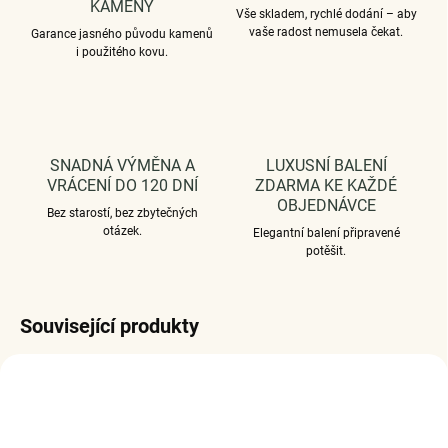
KAMENY
Vše skladem, rychlé dodání – aby
vaše radost nemusela čekat.
Garance jasného původu kamenů
i použitého kovu.
SNADNÁ VÝMĚNA A
LUXUSNÍ BALENÍ
VRÁCENÍ DO 120 DNÍ
ZDARMA KE KAŽDÉ
OBJEDNÁVCE
Bez starostí, bez zbytečných
otázek.
Elegantní balení připravené
potěšit.
Související produkty