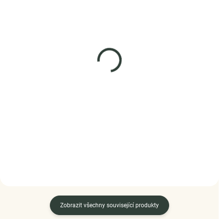
SKLADEM
SKLADEM
(3 KS)
(3 KS)
ELENYS Forever Love
Elenys náramek
Zapletené korálky černý
náramek ze sterlingového
stříbra 925
1 109 Kč
2 199 Kč
DO KOŠÍKU
DETAIL
Zobrazit všechny související produkty