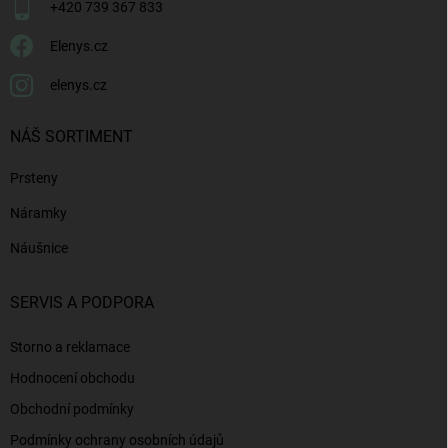
+420 739 367 833
Elenys.cz
elenys.cz
NÁŠ SORTIMENT
Prsteny
Náramky
Náušnice
SERVIS A PODPORA
Storno a reklamace
Hodnocení obchodu
Obchodní podmínky
Podmínky ochrany osobních údajů