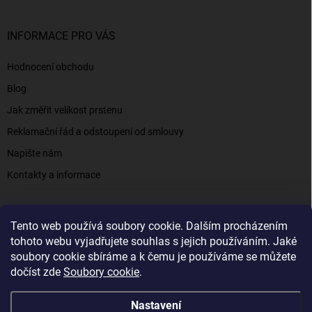
INFORMACE PRO VÁS
Hodnocení obchodu
Blog
Jak změřit velikost prstenu
Reklamační řád a odstoupení od smlouvy
Napište nám
Kontakty a informace
Tento web používá soubory cookie. Dalším procházením
Elenys.cz - šperky, kterým věříte už od roku 2016
tohoto webu vyjadřujete souhlas s jejich používáním. Jaké
soubory cookie sbíráme a k čemu je používáme se můžete
dočíst zde
Soubory cookie
.
Copyright 2026
Elenys.cz
. Všechna práva vyhrazena.
Nastavení
Vytvořil Shoptet