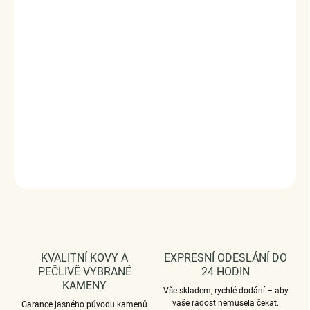
Stříbrný rhodiovaný prsten v designu vlnek zdobených
ručně posázenými čirými třpytivými zirkony. Originální
design prstenu, kvalitní zpracování a materiál, ručně
dohotovené.
Stříbro ryzost Ag 925/1000, zirkony.
Povrchová úprava: rhodiováno.
Vaši objednávku dodáme v DÁRKOVÉM BALENÍ - ZDARMA
!*
DETAILNÍ INFORMACE
ZEPTAT SE
HLÍDAT
KVALITNÍ KOVY A
EXPRESNÍ ODESLÁNÍ DO
PEČLIVĚ VYBRANÉ
24 HODIN
KAMENY
Vše skladem, rychlé dodání – aby
vaše radost nemusela čekat.
Garance jasného původu kamenů