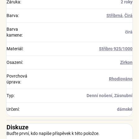
Záruka
:
2 roky
Barva
:
Stříbrná
,
Čirá
Barva
čirá
kamene
:
Materiál
:
Stříbro 925/1000
Osazení
:
Zirkon
Povrchová
Rhodiováno
úprava
:
Typ
:
Denní nošení, Zásnubní
Určení
:
dámské
Diskuze
Buďte první, kdo napíše příspěvek k této položce.