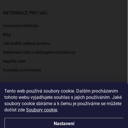
INFORMACE PRO VÁS
Hodnocení obchodu
Blog
Jak změřit velikost prstenu
Reklamační řád a odstoupení od smlouvy
Napište nám
Kontakty a informace
Tento web používá soubory cookie. Dalším procházením
Elenys.cz - šperky, kterým věříte už od roku 2016
tohoto webu vyjadřujete souhlas s jejich používáním. Jaké
soubory cookie sbíráme a k čemu je používáme se můžete
dočíst zde
Soubory cookie
.
Copyright 2026
Elenys.cz
. Všechna práva vyhrazena.
Nastavení
Vytvořil Shoptet