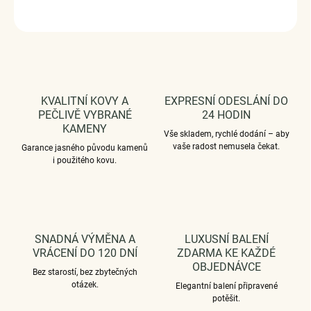
ZEPTAT SE
HLÍDAT
KVALITNÍ KOVY A
EXPRESNÍ ODESLÁNÍ DO
PEČLIVĚ VYBRANÉ
24 HODIN
KAMENY
Vše skladem, rychlé dodání – aby
vaše radost nemusela čekat.
Garance jasného původu kamenů
i použitého kovu.
SNADNÁ VÝMĚNA A
LUXUSNÍ BALENÍ
VRÁCENÍ DO 120 DNÍ
ZDARMA KE KAŽDÉ
OBJEDNÁVCE
Bez starostí, bez zbytečných
otázek.
Elegantní balení připravené
potěšit.