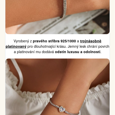
Vyrobený z
pravého stříbra 925/1000
a
trojnásobně
platinova
n
ý
pro dlouhotrvající krásu. Jemný lesk chrání povrch
a platinování mu dodává
odstín luxusu a odolnosti
.