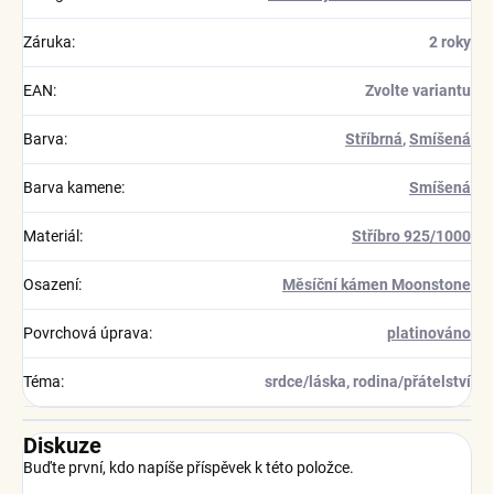
Záruka
:
2 roky
EAN
:
Zvolte variantu
Barva
:
Stříbrná
,
Smíšená
Barva kamene
:
Smíšená
Materiál
:
Stříbro 925/1000
Osazení
:
Měsíční kámen Moonstone
Povrchová úprava
:
platinováno
Téma
:
srdce/láska, rodina/přátelství
Diskuze
Buďte první, kdo napíše příspěvek k této položce.