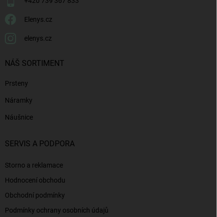
+420 739 367 833
Elenys.cz
elenys.cz
NÁŠ SORTIMENT
Prsteny
Náramky
Náušnice
SERVIS A PODPORA
Storno a reklamace
Hodnocení obchodu
Obchodní podmínky
Podmínky ochrany osobních údajů