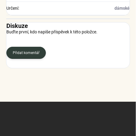
Určení
:
dámské
Diskuze
Buďte první, kdo napíše příspěvek k této položce.
Přidat komentář
Z
á
p
a
t