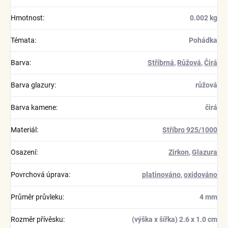
Hmotnost
:
0.002 kg
Témata
:
Pohádka
Barva
:
Stříbrná
,
Růžová
,
Čirá
Barva glazury
:
růžová
Barva kamene
:
čirá
Materiál
:
Stříbro 925/1000
Osazení
:
Zirkon
,
Glazura
Povrchová úprava
:
platinováno
,
oxidováno
Průměr průvleku
:
4 mm
Rozměr přívěsku
:
(výška x šířka) 2.6 x 1.0 cm