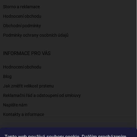
Storno a reklamace
Hodnocení obchodu
Obchodní podmínky
Podmínky ochrany osobních údajů
INFORMACE PRO VÁS
Hodnocení obchodu
Blog
Jak změřit velikost prstenu
Reklamační řád a odstoupení od smlouvy
Napište nám
Kontakty a informace
Tento web používá soubory cookie. Dalším procházením