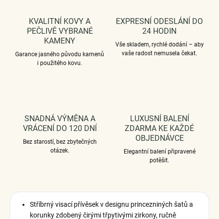
KVALITNÍ KOVY A
EXPRESNÍ ODESLÁNÍ DO
PEČLIVĚ VYBRANÉ
24 HODIN
KAMENY
Vše skladem, rychlé dodání – aby
vaše radost nemusela čekat.
Garance jasného původu kamenů
i použitého kovu.
SNADNÁ VÝMĚNA A
LUXUSNÍ BALENÍ
VRÁCENÍ DO 120 DNÍ
ZDARMA KE KAŽDÉ
OBJEDNÁVCE
Bez starostí, bez zbytečných
otázek.
Elegantní balení připravené
potěšit.
Stříbrný visací přívěsek v designu princezniných šatů a
korunky zdobený čirými třpytivými zirkony, ručně