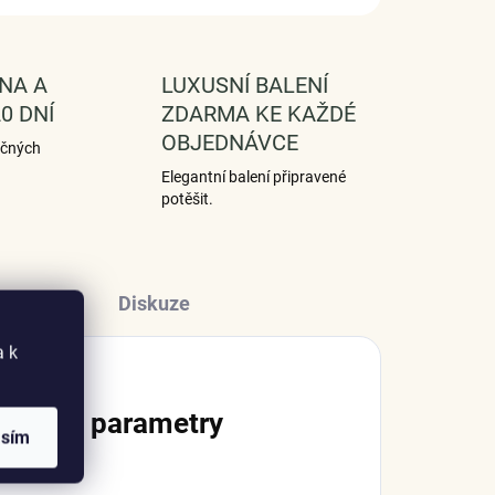
NA A
LUXUSNÍ BALENÍ
0 DNÍ
ZDARMA KE KAŽDÉ
OBJEDNÁVCE
ečných
Elegantní balení připravené
potěšit.
Diskuze
a k
lňkové parametry
asím