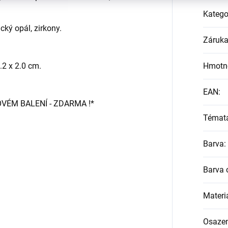
Katego
cký opál, zirkony.
Záruk
.2 x 2.0 cm.
Hmotn
EAN
:
OVÉM BALENÍ - ZDARMA !*
Témat
Barva
:
Barva 
Materi
Osazen