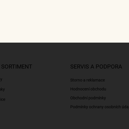
 SORTIMENT
SERVIS A PODPORA
ny
Storno a reklamace
Hodnocení obchodu
mky
Obchodní podmínky
ice
Podmínky ochrany osobních úda