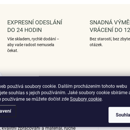
EXPRESNÍ ODESLÁNÍ
SNADNÁ VÝMĚ
DO 24 HODIN
VRÁCENÍ DO 12
Vše skladem, rychlé dodání –
Bez starostí, bez zbyt
aby vaše radost nemusela
otázek.
čekat.
Hodnocení
web používá soubory cookie. Dalším procházením tohoto webu
jete souhlas s jejich používáním. Jaké soubory cookie sbíráme 
e používáme se můžete dočíst zde
Soubory cookie
.
Dop
avení
světlušky nebo-li lidově řečeno
Souhl
 třpytivými zirkony a barevným
 kvalitní zpracování a materiál, ručně