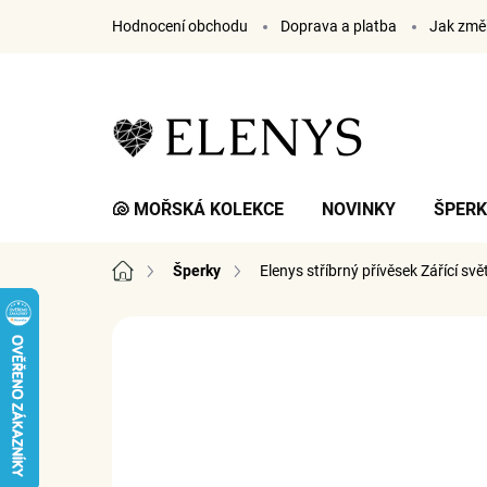
Přejít
Hodnocení obchodu
Doprava a platba
Jak změř
na
obsah
🐚 MOŘSKÁ KOLEKCE
NOVINKY
ŠPER
Domů
Šperky
Elenys stříbrný přívěsek Zářící svě
Neohodnoceno
Podrobnosti hodnocení
Z