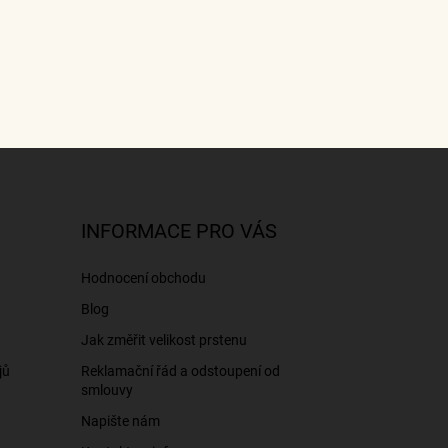
INFORMACE PRO VÁS
Hodnocení obchodu
Blog
Jak změřit velikost prstenu
jů
Reklamační řád a odstoupení od
smlouvy
Napište nám