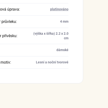
ová úprava
:
platinováno
 průvleku
:
4 mm
(výška x šířka) 2.2 x 2.0
 přívěsku
:
cm
dámské
 motiv
:
Lesní a noční tvorové