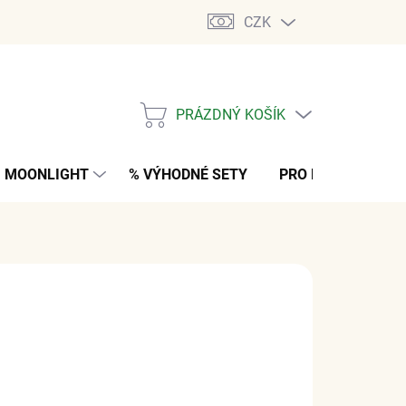
CZK
PRÁZDNÝ KOŠÍK
NÁKUPNÍ
KOŠÍK
MOONLIGHT
% VÝHODNÉ SETY
PRO MUŽE
K
č
z DPH
NO