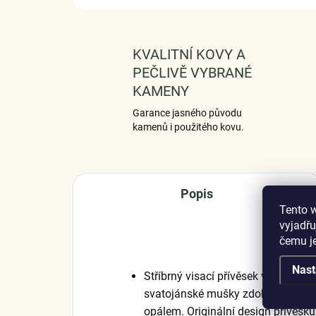
KVALITNÍ KOVY A
PEČLIVĚ VYBRANÉ
KAMENY
Garance jasného původu
kamenů i použitého kovu.
Popis
Tento 
vyjadřu
čemu j
Nast
Stříbrný visací přívěsek v designu 
svatojánské mušky zdobené čirými
opálem. Originální design přívěsku,