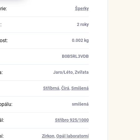
rie
:
Šperky
a
:
2 roky
ost
:
0.002 kg
B0B5RL3VDB
a
:
Jaro/Léto, Zvířata
Stříbrná
,
Čirá
,
Smíšená
opálu
:
smíšená
ál
:
Stříbro 925/1000
í
:
Zirkon
,
Opál laboratorní