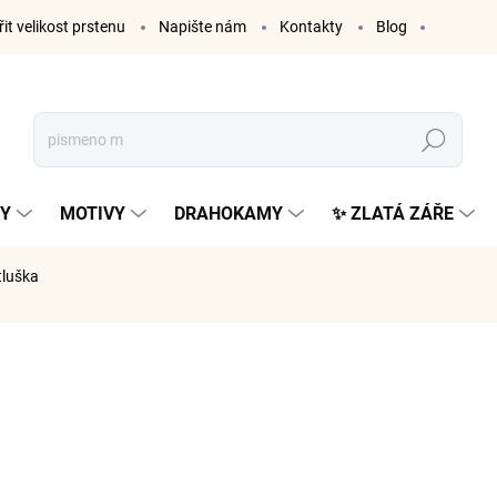
it velikost prstenu
Napište nám
Kontakty
Blog
Hledat
KY
MOTIVY
DRAHOKAMY
✨ ZLATÁ ZÁŘE
tluška
NAČKA:
ELENYS
925 K
764 Kč be
Měrná
VYPRODÁ
cena: