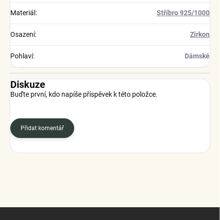
Materiál
:
Stříbro 925/1000
Osazení
:
Zirkon
Pohlaví
:
Dámské
Diskuze
Buďte první, kdo napíše příspěvek k této položce.
Přidat komentář
Z