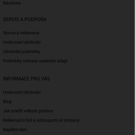
Náušnice
SERVIS A PODPORA
Storno a reklamace
Hodnocení obchodu
Obchodní podmínky
Podmínky ochrany osobních údajů
INFORMACE PRO VÁS
Hodnocení obchodu
Blog
Jak změřit velikost prstenu
Reklamační řád a odstoupení od smlouvy
Napište nám