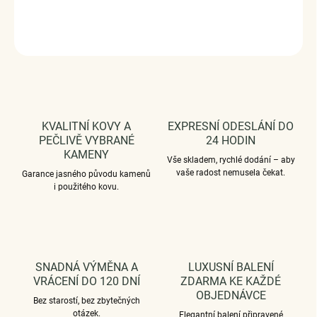
Měrná
VYPRODÁNO
cena:
ZEPTAT SE
HLÍDAT
KVALITNÍ KOVY A
EXPRESNÍ ODESLÁNÍ DO
PEČLIVĚ VYBRANÉ
24 HODIN
KAMENY
Vše skladem, rychlé dodání – aby
vaše radost nemusela čekat.
Garance jasného původu kamenů
i použitého kovu.
SNADNÁ VÝMĚNA A
LUXUSNÍ BALENÍ
VRÁCENÍ DO 120 DNÍ
ZDARMA KE KAŽDÉ
OBJEDNÁVCE
Bez starostí, bez zbytečných
otázek.
Elegantní balení připravené