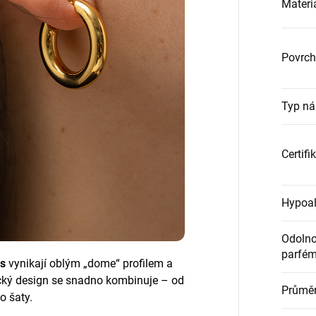
Materi
Povrch
Typ ná
Certifi
Hypoal
Odolnos
parfém
s
vynikají oblým „dome“ profilem a
ický design se snadno kombinuje – od
Průměr
po šaty.