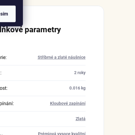
asím
lňkové parametry
rie
:
Stříbrné a zlaté náušnice
a
:
2 roky
ost
:
0.016 kg
pínání
:
Kloubové zapínání
Zlatá
Prémiová vysoce kvalitní