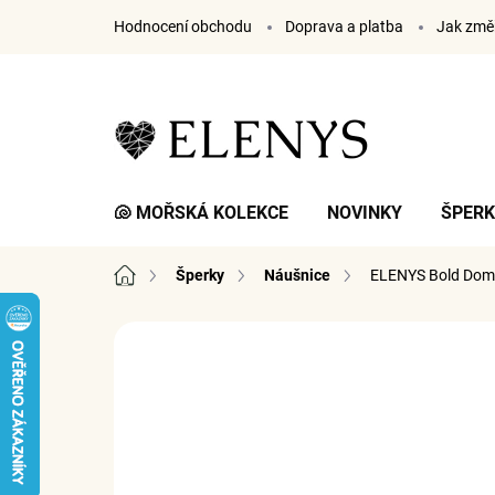
Přejít
Hodnocení obchodu
Doprava a platba
Jak změř
na
obsah
🐚 MOŘSKÁ KOLEKCE
NOVINKY
ŠPER
Domů
Šperky
Náušnice
ELENYS Bold Do
10 hodnocení
Podrobnosti hodnocení
ZN