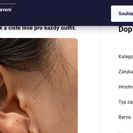
avení
Souhl
 a čisté linie pro každý outfit.
Dop
Katego
Záruk
Hmotn
Typ za
Barva
: