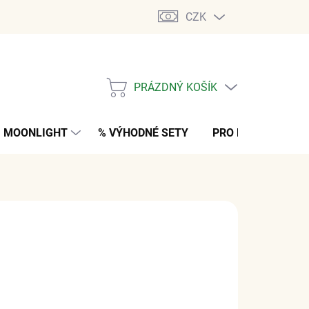
CZK
PRÁZDNÝ KOŠÍK
NÁKUPNÍ
KOŠÍK
MOONLIGHT
% VÝHODNÉ SETY
PRO MUŽE
K
 Kč
bez DPH
M
(>5 PÁR)