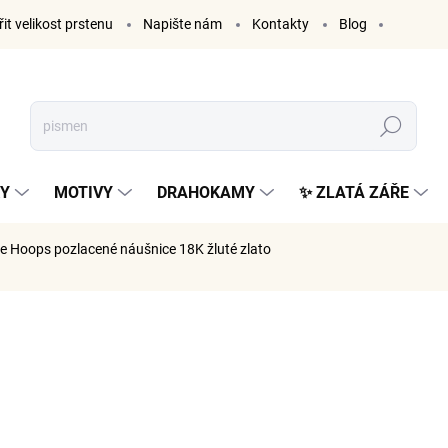
it velikost prstenu
Napište nám
Kontakty
Blog
Hledat
KY
MOTIVY
DRAHOKAMY
✨ ZLATÁ ZÁŘE
me Hoops
pozlacené náušnice 18K žluté zlato
AČKA:
ELENYS
1 499
1 239 Kč 
Měrná
SKLADE
cena: