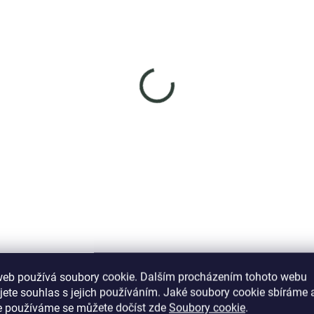
SKLADEM
SKL
(>5 KS)
(
ENYS Anděl strážný
Elenys stříbrný
náhrdelník Andílek
rdelník · sterlingové
íbro 925
1 099 Kč
499 Kč
DO KOŠÍKU
DO KOŠÍKU
web používá soubory cookie. Dalším procházením tohoto webu
jete souhlas s jejich používáním. Jaké soubory cookie sbíráme 
Podobné (12)
Hodnocení (10)
e používáme se můžete dočíst zde
Soubory cookie
.