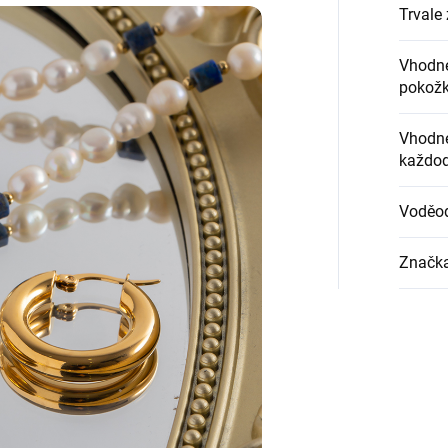
Trvale 
Vhodné
pokož
Vhodné
každod
Voděo
Značk