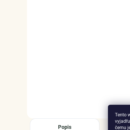
SKLADEM
(1 KS)
Elenys náhrdelník Klíč k
EL
mému srdci
náh
stř
905 Kč
1 
DO KOŠÍKU
Tento 
vyjadřu
Popis
čemu j