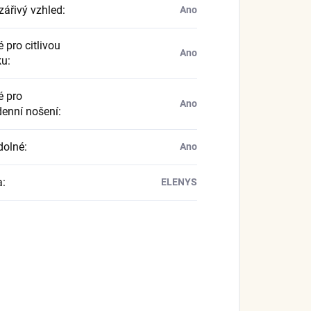
zářivý vzhled
:
Ano
 pro citlivou
Ano
ku
:
 pro
Ano
enní nošení
:
dolné
:
Ano
a
:
ELENYS