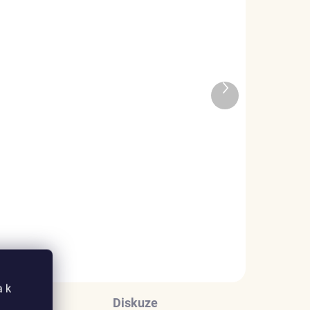
ADEM
SKLADEM
Další
1 KS)
(5 KS)
produkt
Elenys stříbný náhrdelník
Hamsa Symbol ochrany
999 Kč
DO KOŠÍKU
a k
Diskuze