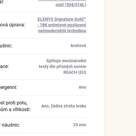
ál
:
ocel (304/316L)
ELENYS Signature Gold™
ová úprava
:
- 18K prémiové pozlacení
nejmodernější technikou
ušnic
:
kruhové
Splňuje mezinárodní
kace
:
testy dle přísných norem
REACH (EU)
ergenní
:
Ano
t proti potu,
Ano, žádná ztráta lesku
ům a vlhkosti
:
 náušnic
:
25 mm