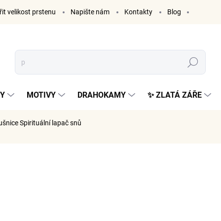
it velikost prstenu
Napište nám
Kontakty
Blog
Hledat
KY
MOTIVY
DRAHOKAMY
✨ ZLATÁ ZÁŘE
ušnice Spirituální lapač snů
ČKA:
ELENYS
979 K
809 Kč be
Měrná
SKLADE
cena: