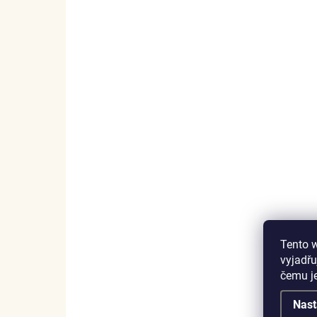
SKLADEM
(1 KS)
Elenys stříbrný přívěsek
Ele
Spirituální lapač snů
náh
998 Kč
99
Tento 
vyjadřu
DO KOŠÍKU
čemu j
Nast