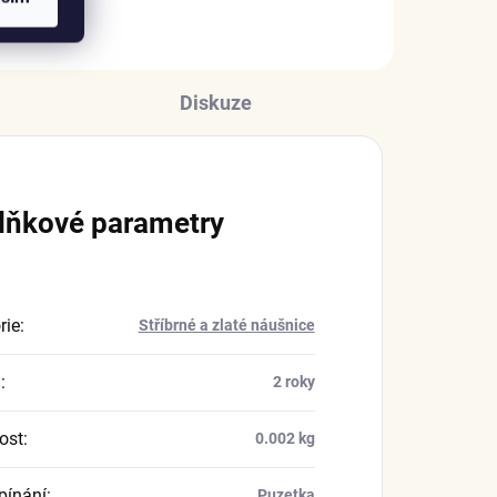
Diskuze
lňkové parametry
rie
:
Stříbrné a zlaté náušnice
a
:
2 roky
ost
:
0.002 kg
pínání
:
Puzetka