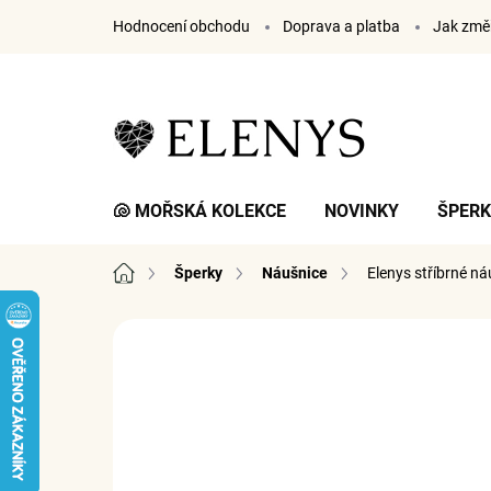
Přejít
Hodnocení obchodu
Doprava a platba
Jak změř
na
obsah
🐚 MOŘSKÁ KOLEKCE
NOVINKY
ŠPER
Domů
Šperky
Náušnice
Elenys stříbrné ná
4 hodnocení
Podrobnosti hodnocení
ZNA