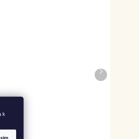
ADEM
SKLADEM
Další
3 KS)
(2 KS)
produkt
Elenys stříbrný
ý
náhrdelník Milovaná
kočka
1 259 Kč
a k
DO KOŠÍKU
asím