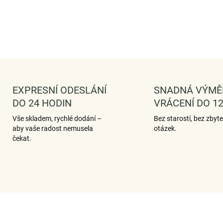
DETAILNÍ IN
ZEPTAT 
EXPRESNÍ ODESLÁNÍ
SNADNÁ VÝMĚ
DO 24 HODIN
VRÁCENÍ DO 12
Vše skladem, rychlé dodání –
Bez starostí, bez zbyt
aby vaše radost nemusela
otázek.
čekat.