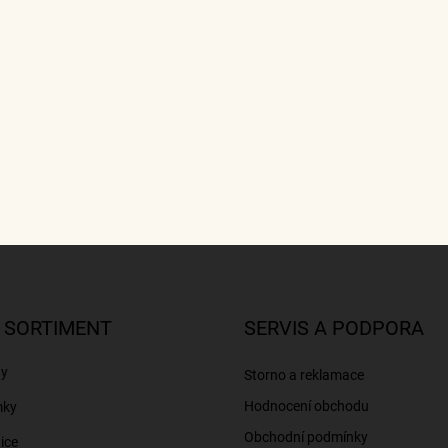
 SORTIMENT
SERVIS A PODPORA
ny
Storno a reklamace
Hodnocení obchodu
mky
Obchodní podmínky
ice