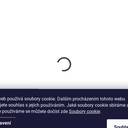
SKLADEM
SKL
(5 KS)
(
nys stříbrný
Elenys stříbrný
rdelník Strom života
náhrdelník Romantick
měsíc
9 Kč
1 399 Kč
web používá soubory cookie. Dalším procházením tohoto webu
jete souhlas s jejich používáním. Jaké soubory cookie sbíráme 
DO KOŠÍKU
e používáme se můžete dočíst zde
Soubory cookie
.
DO KOŠÍKU
avení
Souhl