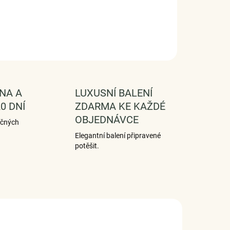
FORMACE
SE
HLÍDAT
NA A
LUXUSNÍ BALENÍ
0 DNÍ
ZDARMA KE KAŽDÉ
OBJEDNÁVCE
ečných
Elegantní balení připravené
potěšit.