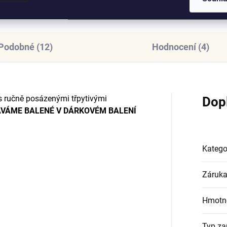
Podobné (12)
Hodnocení (4)
s ručně posázenými třpytivými
Dop
VÁME BALENÉ V DÁRKOVÉM BALENÍ
Katego
Záruk
Hmotn
Typ za