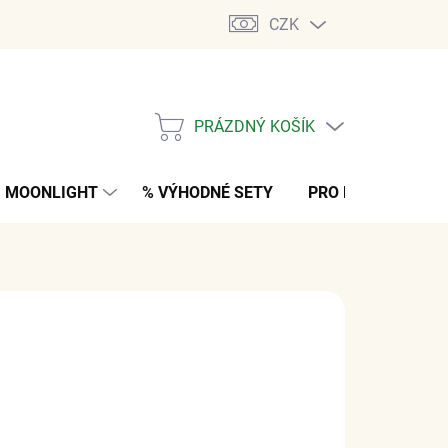
CZK
PRÁZDNÝ KOŠÍK
NÁKUPNÍ
KOŠÍK
MOONLIGHT
% VÝHODNÉ SETY
PRO MUŽE
K
č
z DPH
M
(2 KS)