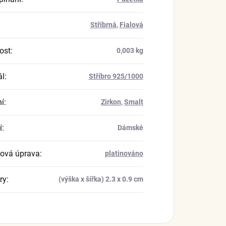
Stříbrná
,
Fialová
ost
:
0,003 kg
ál
:
Stříbro 925/1000
í
:
Zirkon
,
Smalt
í
:
Dámské
ová úprava
:
platinováno
ry
:
(výška x šířka) 2.3 x 0.9 cm