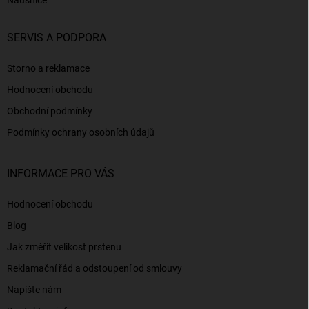
Náušnice
SERVIS A PODPORA
Storno a reklamace
Hodnocení obchodu
Obchodní podmínky
Podmínky ochrany osobních údajů
INFORMACE PRO VÁS
Hodnocení obchodu
Blog
Jak změřit velikost prstenu
Reklamační řád a odstoupení od smlouvy
Napište nám