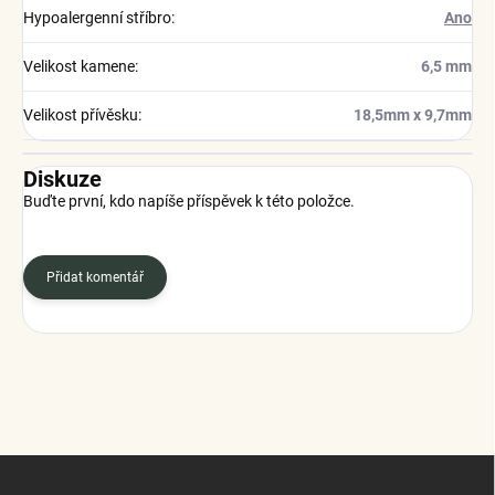
Hypoalergenní stříbro
:
Ano
Velikost kamene
:
6,5 mm
Velikost přívěsku
:
18,5mm x 9,7mm
Diskuze
Buďte první, kdo napíše příspěvek k této položce.
Přidat komentář
Z
á