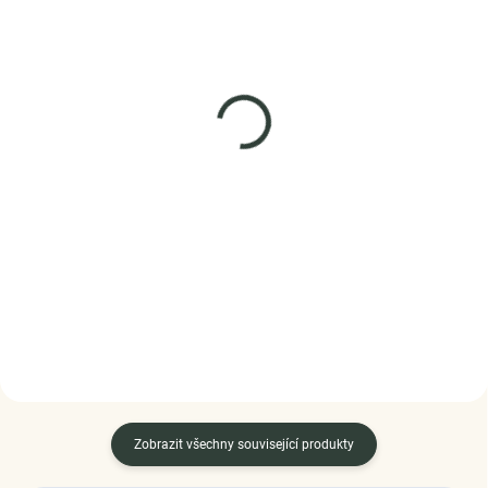
SKLADEM
SKLADEM
(5 PÁR)
(1 KS)
Elenys stříbrné náušnice
Elenys stříbrné náušnice
Perla
Mini kroužky
999 Kč
825 Kč
DO KOŠÍKU
DO KOŠÍKU
Zobrazit všechny související produkty