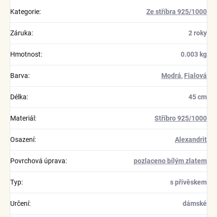
Kategorie
:
Ze stříbra 925/1000
Záruka
:
2 roky
Hmotnost
:
0.003 kg
Barva
:
Modrá
,
Fialová
Délka
:
45 cm
Materiál
:
Stříbro 925/1000
Osazení
:
Alexandrit
Povrchová úprava
:
pozlaceno bílým zlatem
Typ
:
s přívěskem
Určení
:
dámské