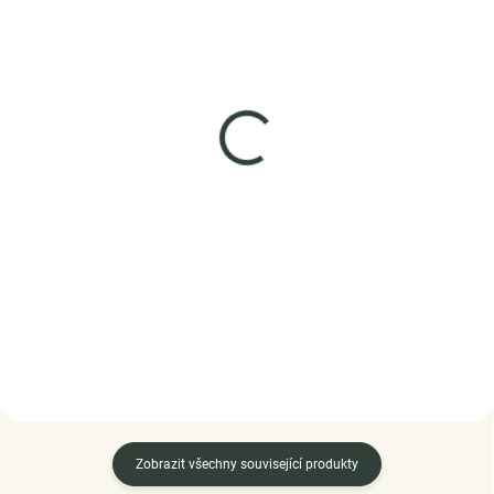
SKLADEM
SKLADEM
(3 KS)
(>5 KS)
Elenys stříbrný
Elenys stříbrný
náhrdelník Romantický
rhodiovaný náhrdelník
měsíc
Velké třpytivé srdce
1 399 Kč
1 099 Kč
DO KOŠÍKU
DO KOŠÍKU
Zobrazit všechny související produkty