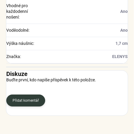
Vhodné pro
každodenní
Ano
nošení
:
Voděodolné
:
Ano
Výška náušnic
:
1,7 cm
Značka
:
ELENYS
Diskuze
Buďte první, kdo napíše příspěvek k této položce.
Přidat komentář