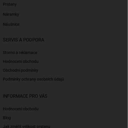
Prsteny
Náramky
Náušnice
SERVIS A PODPORA
Storno a reklamace
Hodnocení obchodu
Obchodní podmínky
Podmínky ochrany osobních údajů
INFORMACE PRO VÁS
Hodnocení obchodu
Blog
Jak změřit velikost prstenu