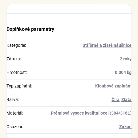
Doplňkové parametry
Kategorie
:
Stříbrné a zlaté náušnice
Záruka
:
2 roky
Hmotnost
:
0.004 kg
Typ zapínání
:
Kloubové zapínání
Barva
:
Čirá
,
Zlatá
Materiál
:
Prémiová vysoce kvalitní ocel (304/316L)
Osazení
:
Zirkon