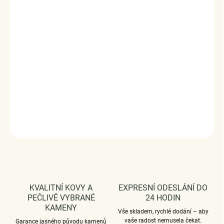
✓
Hypoalergenní
- vhodný i pro citlivou
pokožku
✓
Neztrácí lesk
- dlouhodobě krásný
✓
Doručení druhý den
✓
Vrácení a výměna do 120 dní
DÁRKOVÉ BALENÍ ELENYS
Elegantní balení zdarma ke každé objednávce
.
Prohlédněte si detail dárkového balení
DETAILNÍ INFORMACE
ZEPTAT SE
HLÍDAT
KVALITNÍ KOVY A
EXPRESNÍ ODESLÁNÍ DO
PEČLIVĚ VYBRANÉ
24 HODIN
KAMENY
Vše skladem, rychlé dodání – aby
vaše radost nemusela čekat.
Garance jasného původu kamenů