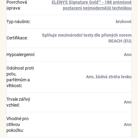
Povrchová
ELENYS Signature Gold™ - 18K prémiové
úprava
:
pozlacení nejmodernější technikou
Typ náušnic
:
kruhové
Splňuje mezinárodní testy dle přísných norem
Certifikace
:
REACH (EU)
Hypoalergenní
:
Ano
Odolnost proti
potu,
Ano, žádná ztráta lesku
parfémům a
vlhkosti
:
Trvale zářivý
Ano
vzhled
:
Vhodné pro
citlivou
Ano
pokožku
: