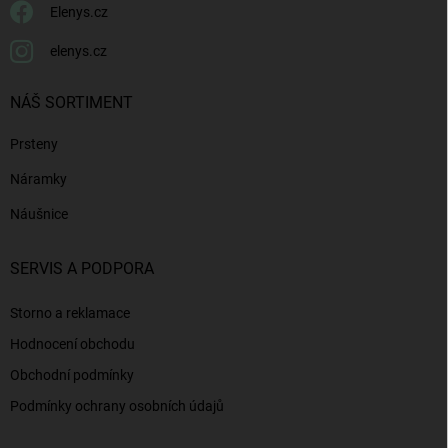
Elenys.cz
elenys.cz
NÁŠ SORTIMENT
Prsteny
Náramky
Náušnice
SERVIS A PODPORA
Storno a reklamace
Hodnocení obchodu
Obchodní podmínky
Podmínky ochrany osobních údajů