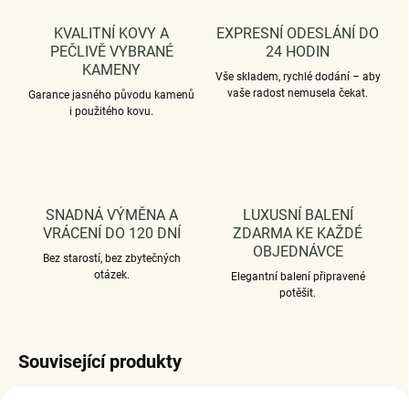
KVALITNÍ KOVY A
EXPRESNÍ ODESLÁNÍ DO
PEČLIVĚ VYBRANÉ
24 HODIN
KAMENY
Vše skladem, rychlé dodání – aby
vaše radost nemusela čekat.
Garance jasného původu kamenů
i použitého kovu.
SNADNÁ VÝMĚNA A
LUXUSNÍ BALENÍ
VRÁCENÍ DO 120 DNÍ
ZDARMA KE KAŽDÉ
OBJEDNÁVCE
Bez starostí, bez zbytečných
otázek.
Elegantní balení připravené
potěšit.
Související produkty