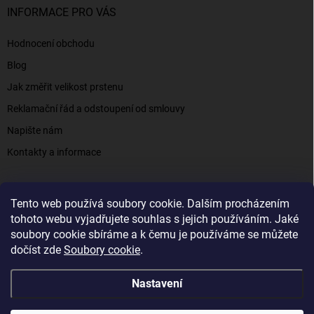
INFORMACE PRO VÁS
Hodnocení obchodu
Blog
Jak změřit velikost prstenu
Reklamační řád a odstoupení od smlouvy
Napište nám
Kontakty a informace
Tento web používá soubory cookie. Dalším procházením
Elenys.cz - šperky, kterým věříte už od roku 2016
tohoto webu vyjadřujete souhlas s jejich používáním. Jaké
soubory cookie sbíráme a k čemu je používáme se můžete
dočíst zde
Soubory cookie
.
Copyright 2026
Elenys.cz
. Všechna práva vyhrazena.
Nastavení
Vytvořil Shoptet