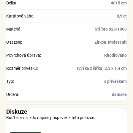
Délka
:
40+5 cm
Karátová váha
:
0,5 ct
Materiál
:
Stříbro 925/1000
Osazení
:
Zirkon
,
Moissanit
Povrchová úprava
:
Rhodiováno
Rozměr přívěsku
:
(výška x šířka) 2.3 x 1.4 cm
Typ
:
s přívěskem
Určení
:
dámské
Diskuze
Buďte první, kdo napíše příspěvek k této položce.