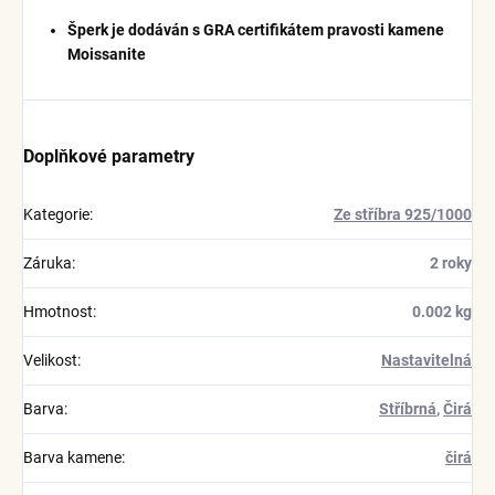
Šperk je dodáván s GRA certifikátem pravosti kamene
Moissanite
Doplňkové parametry
Kategorie
:
Ze stříbra 925/1000
Záruka
:
2 roky
Hmotnost
:
0.002 kg
Velikost
:
Nastavitelná
Barva
:
Stříbrná
,
Čirá
Barva kamene
:
čirá