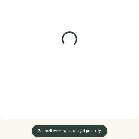
SKLADEM
SKLADEM
(>5 KS)
(2 KS)
ELENYS Anděl strážný
ELENYS Milovaná kočka
náhrdelník · sterlingové
náhrdelník · sterlingové
stříbro 925
stříbro 925
1 499 Kč
999 Kč
DO KOŠÍKU
DO KOŠÍKU
Zobrazit všechny související produkty