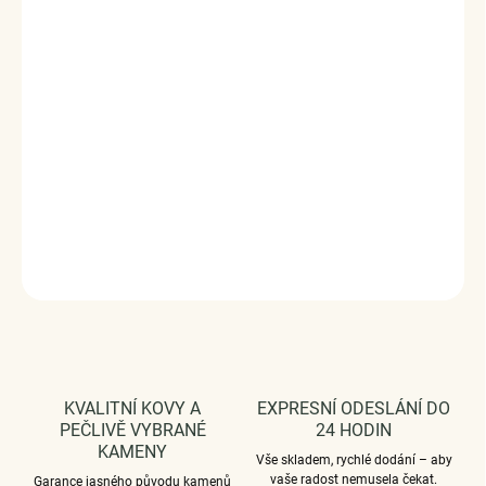
✓
Hypoalergenní
- vhodný i pro citlivou
pokožku
✓
Neztrácí lesk
- dlouhodobě krásný
✓
Doručení druhý den
✓
Vrácení a výměna do 120 dní
DÁRKOVÉ BALENÍ ELENYS
Elegantní balení zdarma ke každé objednávce
.
Prohlédněte si detail dárkového balení
DETAILNÍ INFORMACE
ZEPTAT SE
HLÍDAT
KVALITNÍ KOVY A
EXPRESNÍ ODESLÁNÍ DO
PEČLIVĚ VYBRANÉ
24 HODIN
KAMENY
Vše skladem, rychlé dodání – aby
vaše radost nemusela čekat.
Garance jasného původu kamenů