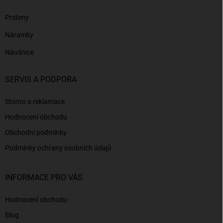
Prsteny
Náramky
Náušnice
SERVIS A PODPORA
Storno a reklamace
Hodnocení obchodu
Obchodní podmínky
Podmínky ochrany osobních údajů
INFORMACE PRO VÁS
Hodnocení obchodu
Blog