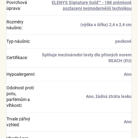
Povrchová
ELENYS Signature Gold™ - 18K prémiové
úprava
:
pozlacení nejmodernější technikou
Rozměry
(výška x šířka) 2,4 x 2,4 cm
náušnic
:
Typ náušnic
:
peckové
Splňuje mezinárodní testy dle přísných norem
Certifikace
:
REACH (EU)
Hypoalergenní
:
Ano
Odolnost proti
potu,
Ano, žádná ztráta lesku
parfémům a
vlhkosti
:
Trvale zářivý
Ano
vzhled
: