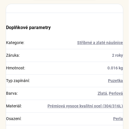
Doplňkové parametry
Kategorie
:
Stříbrné a zlaté náušnice
Záruka
:
2 roky
Hmotnost
:
0.016 kg
Typ zapínání
:
Puzetka
Barva
:
Zlatá
,
Perlová
Materiál
:
Prémiová vysoce kvalitní ocel (304/316L)
Osazení
:
Perla