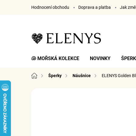
Přejít
Hodnocení obchodu
Doprava a platba
Jak změř
na
obsah
🐚 MOŘSKÁ KOLEKCE
NOVINKY
ŠPER
Domů
Šperky
Náušnice
ELENYS Golden B
9 hodnocení
Podrobnosti hodnocení
ZNA