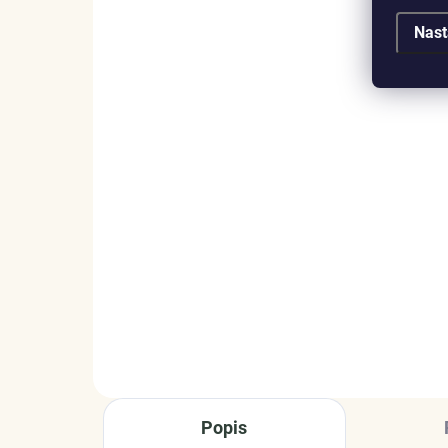
Nast
SKLADEM
(1 KS)
ELENYS Elegantní
Ele
minimalismus
Ha
náhrdelník · sterlingové
99
stříbro 925
929 Kč
DO KOŠÍKU
Popis