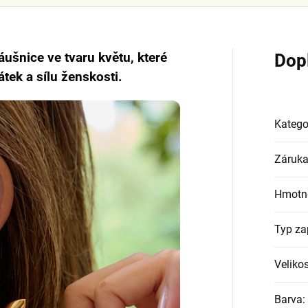
ušnice ve tvaru květu, které
Dop
tek a sílu ženskosti.
Katego
Záruk
Hmotn
Typ za
Velikos
Barva
: