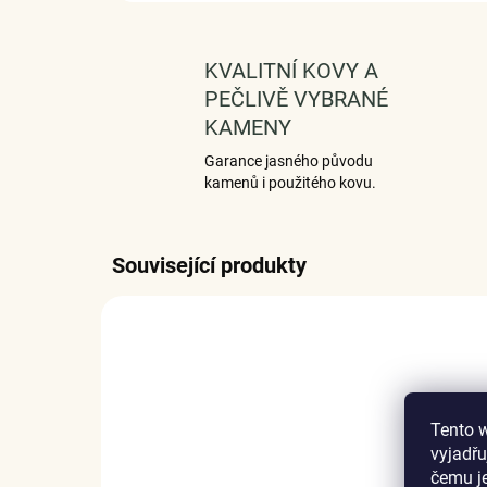
KVALITNÍ KOVY A
PEČLIVĚ VYBRANÉ
KAMENY
Garance jasného původu
kamenů i použitého kovu.
Související produkty
Tento 
vyjadřu
čemu j