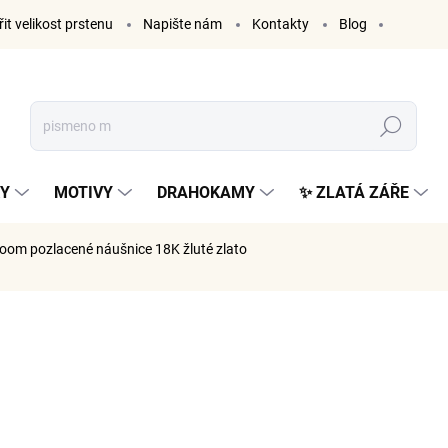
it velikost prstenu
Napište nám
Kontakty
Blog
Hledat
KY
MOTIVY
DRAHOKAMY
✨ ZLATÁ ZÁŘE
loom
pozlacené náušnice 18K žluté zlato
ČKA:
ELENYS
1 299
1 074 Kč 
Měrná
SKLADE
cena: