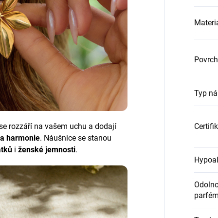
Materi
Povrch
Typ ná
se rozzáří na vašem uchu a dodají
Certifi
y a harmonie
. Náušnice se stanou
átků
i
ženské jemnosti
.
Hypoal
Odolnos
parfém