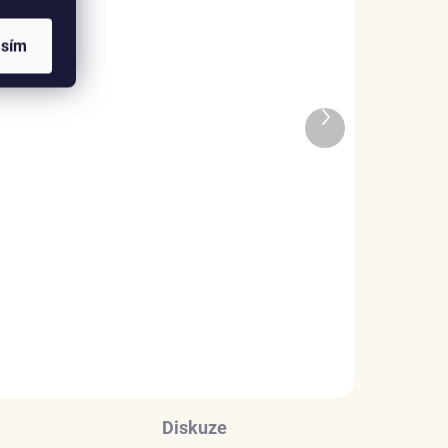
asím
ADEM
SKLADEM
Další
1 KS)
(>5 KS)
produkt
Elenys náhrdelník Cyrene
– Alexandrit, 18K
pozlacení
1 999 Kč
DO KOŠÍKU
Diskuze