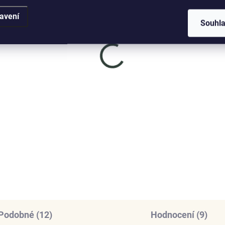
avení
Souhl
SKLADEM
SKL
(5 KS)
(
nys stříbný náhrdelník
Elenys stříbrný
msa Symbol ochrany
náhrdelník Pro andílka
9 Kč
995 Kč
DO KOŠÍKU
DO KOŠÍKU
Podobné (12)
Hodnocení (9)