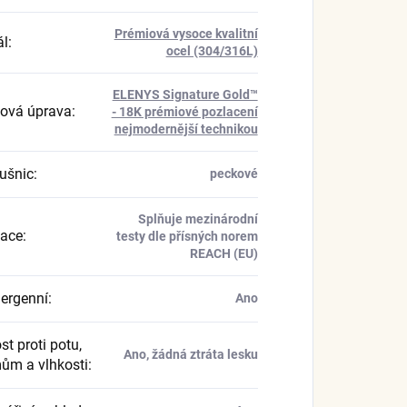
Prémiová vysoce kvalitní
ál
:
ocel (304/316L)
ELENYS Signature Gold™
ová úprava
:
- 18K prémiové pozlacení
nejmodernější technikou
ušnic
:
peckové
Splňuje mezinárodní
kace
:
testy dle přísných norem
REACH (EU)
ergenní
:
Ano
t proti potu,
Ano, žádná ztráta lesku
ům a vlhkosti
: