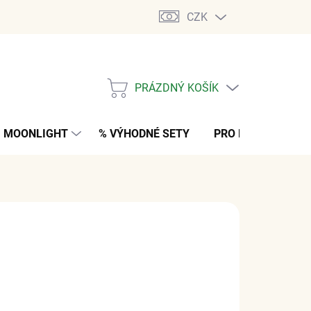
CZK
PRÁZDNÝ KOŠÍK
NÁKUPNÍ
KOŠÍK
MOONLIGHT
% VÝHODNÉ SETY
PRO MUŽE
K
 Kč
bez DPH
M
(>5 PÁR)