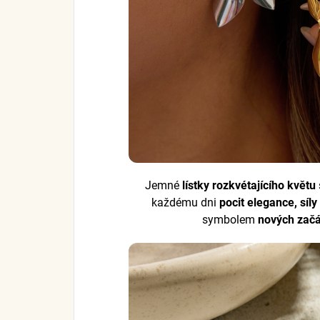
Jemné
lístky rozkvétajícího květu
každému dni
pocit elegance, síl
symbolem
nových zač