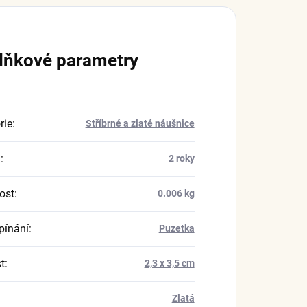
lňkové parametry
rie
:
Stříbrné a zlaté náušnice
a
:
2 roky
ost
:
0.006 kg
pínání
:
Puzetka
t
:
2,3 x 3,5 cm
Zlatá