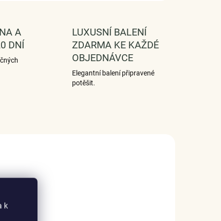
NA A
LUXUSNÍ BALENÍ
0 DNÍ
ZDARMA KE KAŽDÉ
OBJEDNÁVCE
ečných
Elegantní balení připravené
potěšit.
a k