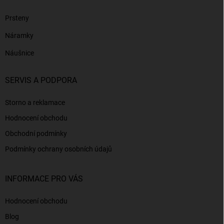
Prsteny
Náramky
Náušnice
SERVIS A PODPORA
Storno a reklamace
Hodnocení obchodu
Obchodní podmínky
Podmínky ochrany osobních údajů
INFORMACE PRO VÁS
Hodnocení obchodu
Blog