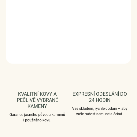
kouzlem. Slaďte náhrdelníky s ostatními šperky značky Royal
Fashion a vytvořte tak neodolatelný set.
Stříbro 925/1000.
DODÁVÁME BALENÉ V DÁRKOVÉM BALENÍ - ZDARMA !*
DETAILNÍ INFORMACE
ZEPTAT SE
HLÍDAT
KVALITNÍ KOVY A
EXPRESNÍ ODESLÁNÍ DO
PEČLIVĚ VYBRANÉ
24 HODIN
KAMENY
Vše skladem, rychlé dodání – aby
vaše radost nemusela čekat.
Garance jasného původu kamenů
i použitého kovu.