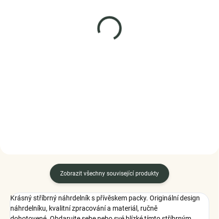
SKLADEM
SKLADEM
(2 KS)
(5 PÁR)
Elenys stříbrný přívěsek
ELENYS Gold Fish
Tlapka a kostička
pozlacené náušnice 18K
žluté zlato
999 Kč
1 279 Kč
DO KOŠÍKU
DO KOŠÍKU
Zobrazit všechny související produkty
Krásný stříbrný náhrdelník s přívěskem packy. Originální design
náhrdelníku, kvalitní zpracování a materiál, ručně
dohotovené. Obdarujte sebe nebo své blízké tímto stříbrným