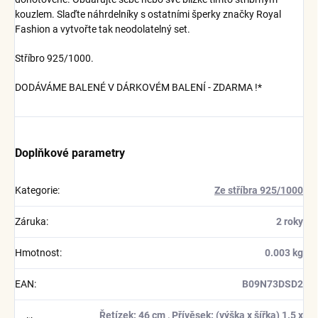
kouzlem. Slaďte náhrdelníky s ostatními šperky značky Royal
Fashion a vytvořte tak neodolatelný set.
Stříbro 925/1000.
DODÁVÁME BALENÉ V DÁRKOVÉM BALENÍ - ZDARMA !*
Doplňkové parametry
Kategorie
:
Ze stříbra 925/1000
Záruka
:
2 roky
Hmotnost
:
0.003 kg
EAN
:
B09N73DSD2
Řetízek: 46 cm
,
Přívěsek: (výška x šířka) 1.5 x