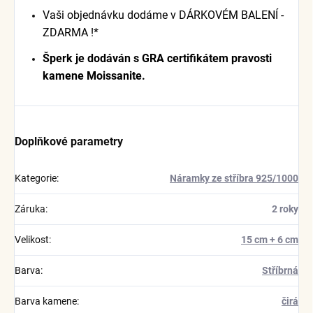
Vaši objednávku dodáme v DÁRKOVÉM BALENÍ -
ZDARMA !*
Šperk je dodáván s GRA certifikátem pravosti
kamene Moissanite.
Doplňkové parametry
Kategorie
:
Náramky ze stříbra 925/1000
Záruka
:
2 roky
Velikost
:
15 cm + 6 cm
Barva
:
Stříbrná
Barva kamene
:
čirá