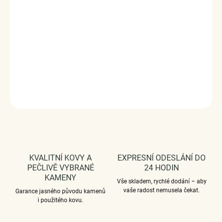
ručně dohotovené.
Stříbro ryzost Ag 925/1000, 18k bílé
zlato, drahokam moissanit.
Velikost: 15cm +
6cm.
Karátová váha: 0,5 ct.
Vaši objednávku dodáme v
DÁRKOVÉM BALENÍ - ZDARMA.
Šperk je dodáván s GRA
certifikátem pravosti kamene Moissanite.
DETAILNÍ INFORMACE
ZEPTAT SE
HLÍDAT
KVALITNÍ KOVY A
EXPRESNÍ ODESLÁNÍ DO
PEČLIVĚ VYBRANÉ
24 HODIN
KAMENY
Vše skladem, rychlé dodání – aby
vaše radost nemusela čekat.
Garance jasného původu kamenů
i použitého kovu.