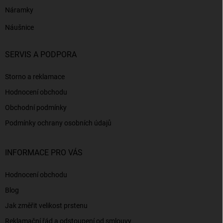
Náramky
Náušnice
SERVIS A PODPORA
Storno a reklamace
Hodnocení obchodu
Obchodní podmínky
Podmínky ochrany osobních údajů
INFORMACE PRO VÁS
Hodnocení obchodu
Blog
Jak změřit velikost prstenu
Reklamační řád a odstoupení od smlouvy