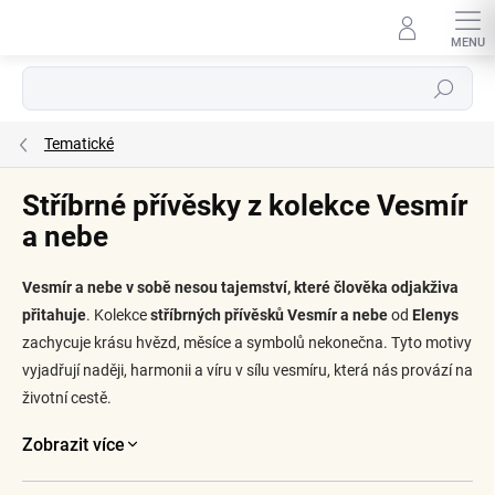
Přejít
na
obsah
Hledat
Tematické
Stříbrné přívěsky z kolekce Vesmír
a nebe
Vesmír a nebe v sobě nesou tajemství, které člověka odjakživa
přitahuje
. Kolekce
stříbrných přívěsků Vesmír a nebe
od
Elenys
zachycuje krásu hvězd, měsíce a symbolů nekonečna. Tyto motivy
vyjadřují naději, harmonii a víru v sílu vesmíru, která nás provází na
životní cestě.
Zobrazit více