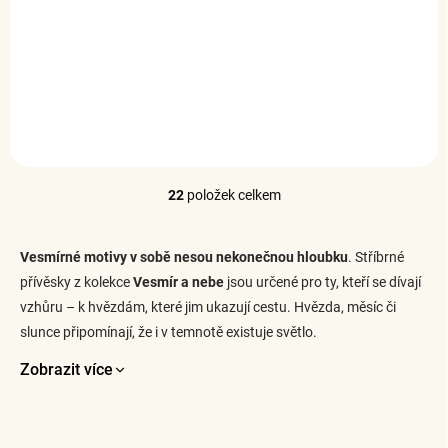
přívěsek Temný měsíc
978 Kč
DO KOŠÍKU
22
položek celkem
O
v
l
Vesmírné motivy v sobě nesou nekonečnou hloubku
. Stříbrné
á
d
přívěsky z kolekce
Vesmír a nebe
jsou určené pro ty, kteří se dívají
a
vzhůru – k hvězdám, které jim ukazují cestu. Hvězda, měsíc či
c
slunce připomínají, že i v temnotě existuje světlo.
í
p
Zobrazit více
r
v
k
y