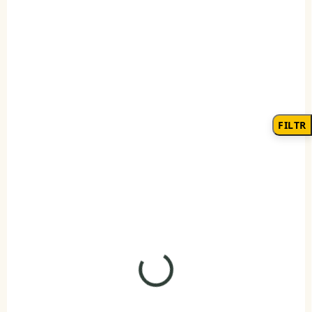
SKLADEM
SKLADEM
(>5 KS)
(1 KS)
ELENYS Panna
ELENYS Kozoroh
znamení zvěrokruhu
znamení zvěrokruhu
FILTR
999 Kč
999 Kč
DO KOŠÍKU
DO KOŠÍKU