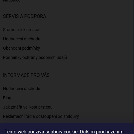
Náušnice
SERVIS A PODPORA
Storno a reklamace
Hodnocení obchodu
Obchodní podmínky
Podmínky ochrany osobních údajů
INFORMACE PRO VÁS
Hodnocení obchodu
Blog
Jak změřit velikost prstenu
Reklamační řád a odstoupení od smlouvy
Napište nám
Tento web používá soubory cookie. Dalším procházením