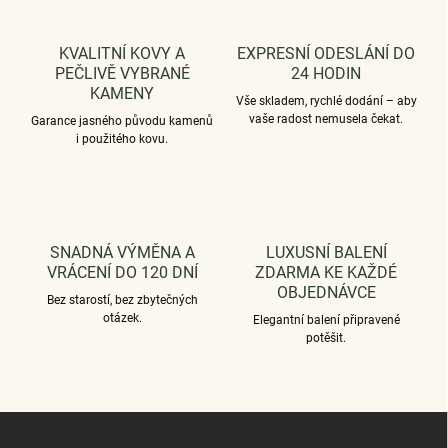
v
ý
p
KVALITNÍ KOVY A
EXPRESNÍ ODESLÁNÍ DO
i
PEČLIVĚ VYBRANÉ
24 HODIN
s
KAMENY
u
Vše skladem, rychlé dodání – aby
vaše radost nemusela čekat.
Garance jasného původu kamenů
i použitého kovu.
SNADNÁ VÝMĚNA A
LUXUSNÍ BALENÍ
VRÁCENÍ DO 120 DNÍ
ZDARMA KE KAŽDÉ
OBJEDNÁVCE
Bez starostí, bez zbytečných
otázek.
Elegantní balení připravené
potěšit.
Z
á