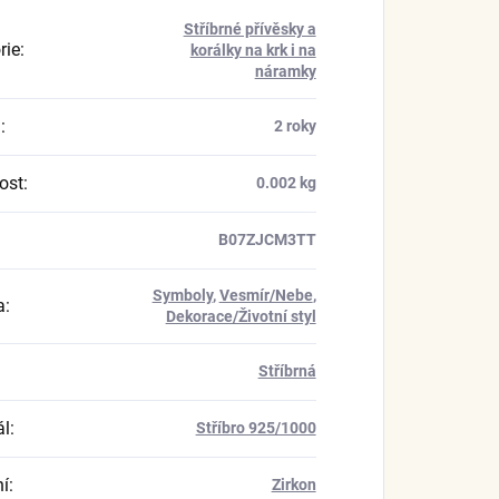
Stříbrné přívěsky a
rie
:
korálky na krk i na
náramky
a
:
2 roky
ost
:
0.002 kg
B07ZJCM3TT
Symboly
,
Vesmír/Nebe
,
a
:
Dekorace/Životní styl
Stříbrná
ál
:
Stříbro 925/1000
í
:
Zirkon