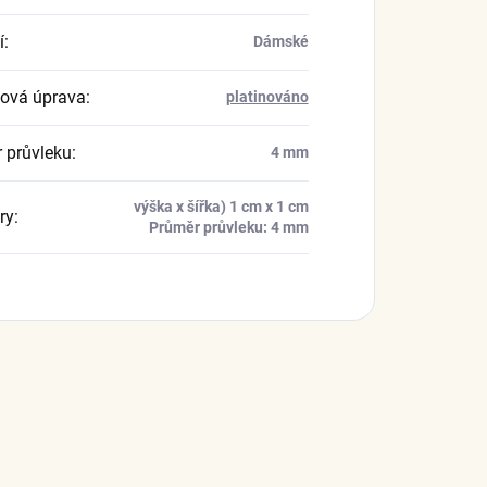
í
:
Dámské
ová úprava
:
platinováno
 průvleku
:
4 mm
výška x šířka) 1 cm x 1 cm
ry
:
Průměr průvleku: 4 mm