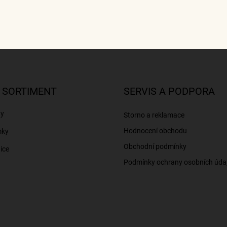
 SORTIMENT
SERVIS A PODPORA
ny
Storno a reklamace
Hodnocení obchodu
mky
Obchodní podmínky
ice
Podmínky ochrany osobních úda