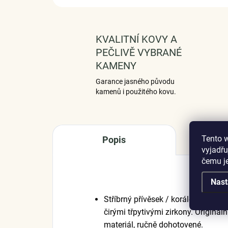
KVALITNÍ KOVY A
PEČLIVĚ VYBRANÉ
KAMENY
Garance jasného původu
kamenů i použitého kovu.
Tento 
Popis
vyjadřu
čemu j
Nast
Stříbrný přívěsek / korálek v des
čirými třpytivými zirkony. Origináln
materiál, ručně dohotovené.