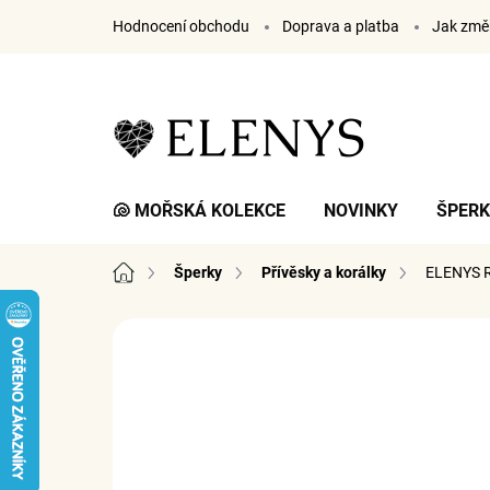
Přejít
Hodnocení obchodu
Doprava a platba
Jak změř
na
obsah
🐚 MOŘSKÁ KOLEKCE
NOVINKY
ŠPER
Domů
Šperky
Přívěsky a korálky
ELENYS R
3 hodnocení
Podrobnosti hodnocení
ZNA