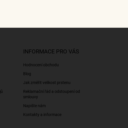
INFORMACE PRO VÁS
Hodnocení obchodu
Blog
Jak změřit velikost prstenu
jů
Reklamační řád a odstoupení od
smlouvy
Napište nám
Kontakty a informace