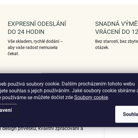
EXPRESNÍ ODESLÁNÍ
SNADNÁ VÝMĚ
DO 24 HODIN
VRÁCENÍ DO 12
Vše skladem, rychlé dodání –
Bez starostí, bez zbyt
aby vaše radost nemusela
otázek.
čekat.
web používá soubory cookie. Dalším procházením tohoto webu
Podobné (12)
Hodnocení (3)
jete souhlas s jejich používáním. Jaké soubory cookie sbíráme 
e používáme se můžete dočíst zde
Soubory cookie
.
avení
Souhl
Dop
ignu Znamení zvěrokruhu Ryby zdobený
í design přívěsku, kvalitní zpracování a