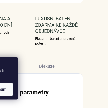
NA A
LUXUSNÍ BALENÍ
0 DNÍ
ZDARMA KE KAŽDÉ
OBJEDNÁVCE
ečných
Elegantní balení připravené
potěšit.
Diskuze
a k
asím
lňkové parametry