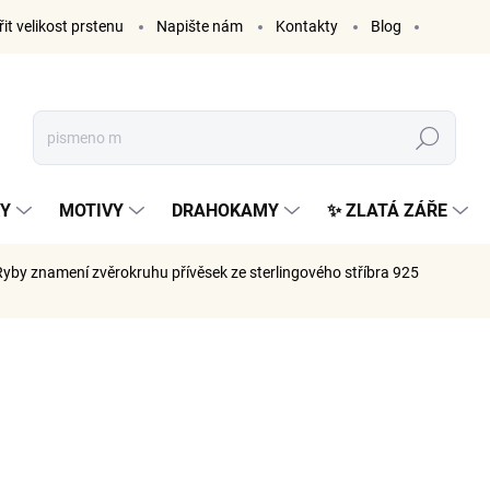
it velikost prstenu
Napište nám
Kontakty
Blog
Hledat
KY
MOTIVY
DRAHOKAMY
✨ ZLATÁ ZÁŘE
yby znamení zvěrokruhu
přívěsek ze sterlingového stříbra 925
ČKA:
ELENYS
999 K
826 Kč be
Měrná
SKLADE
cena: