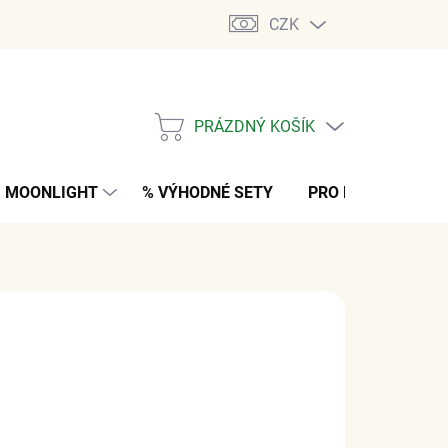
CZK
PRÁZDNÝ KOŠÍK
NÁKUPNÍ
KOŠÍK
MOONLIGHT
% VÝHODNÉ SETY
PRO MUŽE
K
č
z DPH
M
(>5 KS)