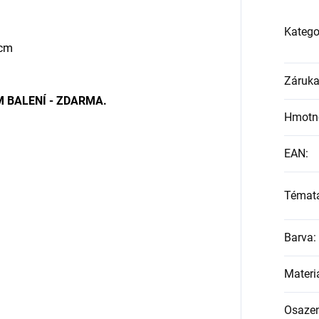
Katego
 cm
Záruk
 BALENÍ - ZDARMA.
Hmotn
EAN
:
Témat
Barva
:
Materi
Osazen