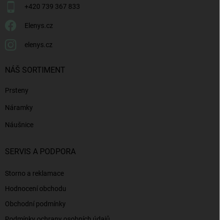
+420 739 367 833
Elenys.cz
elenys.cz
NÁŠ SORTIMENT
Prsteny
Náramky
Náušnice
SERVIS A PODPORA
Storno a reklamace
Hodnocení obchodu
Obchodní podmínky
Podmínky ochrany osobních údajů