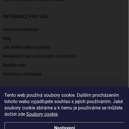
INFORMACE PRO VÁS
Hodnocení obchodu
Blog
Jak změřit velikost prstenu
Reklamační řád a odstoupení od smlouvy
Napište nám
Kontakty a informace
Tento web používá soubory cookie. Dalším procházením
Elenys.cz - šperky, kterým věříte už od roku 2016
tohoto webu vyjadřujete souhlas s jejich používáním. Jaké
soubory cookie sbíráme a k čemu je používáme se můžete
dočíst zde
Soubory cookie
.
Copyright 2026
Elenys.cz
. Všechna práva vyhrazena.
Nastavení