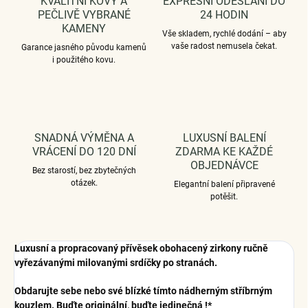
KVALITNÍ KOVY A
EXPRESNÍ ODESLÁNÍ DO
PEČLIVĚ VYBRANÉ
24 HODIN
KAMENY
Vše skladem, rychlé dodání – aby
vaše radost nemusela čekat.
Garance jasného původu kamenů
i použitého kovu.
SNADNÁ VÝMĚNA A
LUXUSNÍ BALENÍ
VRÁCENÍ DO 120 DNÍ
ZDARMA KE KAŽDÉ
OBJEDNÁVCE
Bez starostí, bez zbytečných
otázek.
Elegantní balení připravené
potěšit.
Luxusní a propracovaný přívěsek obohacený zirkony ručně
vyřezávanými milovanými srdíčky po stranách.
Obdarujte sebe nebo své blízké tímto nádherným stříbrným
kouzlem. Buďte originální, buďte jedinečná !*