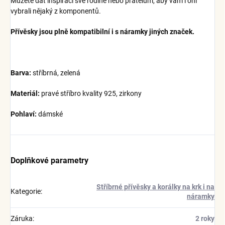
Můžete dát inspiraci své rodině nebo přátelům, aby vám i oni
vybrali nějaký z komponentů.
Přívěsky jsou plně kompatibilní i s náramky jiných značek.
Barva:
stříbrná, zelená
Materiál:
pravé stříbro kvality 925, zirkony
Pohlaví:
dámské
Doplňkové parametry
Stříbrné přívěsky a korálky na krk i na
Kategorie
:
náramky
Záruka
:
2 roky