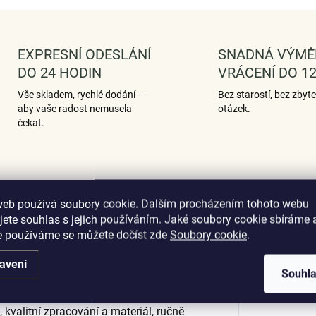
EXPRESNÍ ODESLÁNÍ
SNADNÁ VÝMĚ
DO 24 HODIN
VRÁCENÍ DO 12
Vše skladem, rychlé dodání –
Bez starostí, bez zbyt
aby vaše radost nemusela
otázek.
čekat.
Podobné (12)
Hodnocení (1)
web používá soubory cookie. Dalším procházením tohoto webu
jete souhlas s jejich používáním. Jaké soubory cookie sbíráme 
e používáme se můžete dočíst zde
Soubory cookie
.
avení
Dop
Souhl
řívěsek ve tvaru písmenka "U" zdobený
 nebo své blízké tímto stříbrným
 kvalitní zpracování a materiál, ručně