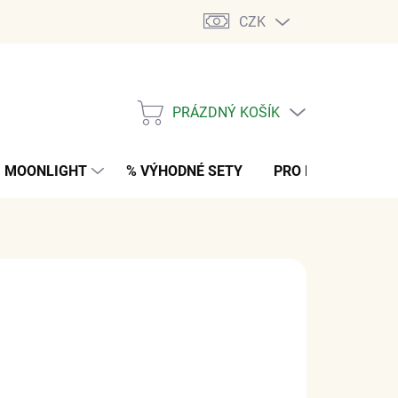
CZK
PRÁZDNÝ KOŠÍK
NÁKUPNÍ
KOŠÍK
MOONLIGHT
% VÝHODNÉ SETY
PRO MUŽE
K
č
z DPH
M
(2 KS)