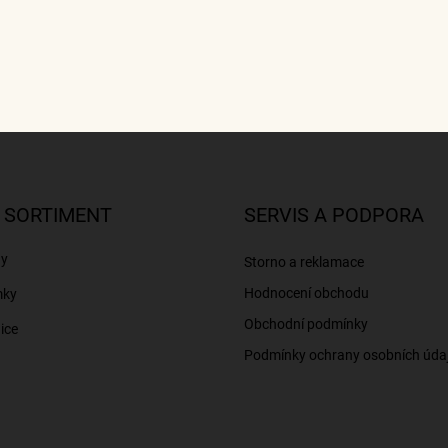
 SORTIMENT
SERVIS A PODPORA
ny
Storno a reklamace
Hodnocení obchodu
mky
Obchodní podmínky
ice
Podmínky ochrany osobních úda