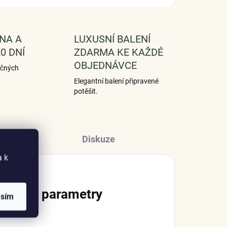
NA A
LUXUSNÍ BALENÍ
0 DNÍ
ZDARMA KE KAŽDÉ
OBJEDNÁVCE
ečných
Elegantní balení připravené
potěšit.
Diskuze
a k
lňkové parametry
asím