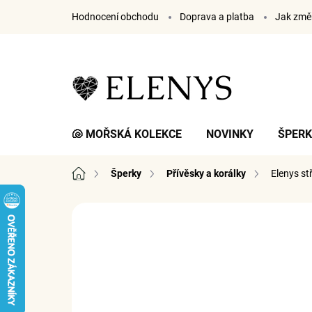
Přejít
Hodnocení obchodu
Doprava a platba
Jak změř
na
obsah
🐚 MOŘSKÁ KOLEKCE
NOVINKY
ŠPER
Domů
Šperky
Přívěsky a korálky
Elenys st
1 hodnocení
Podrobnosti hodnocení
ZNA