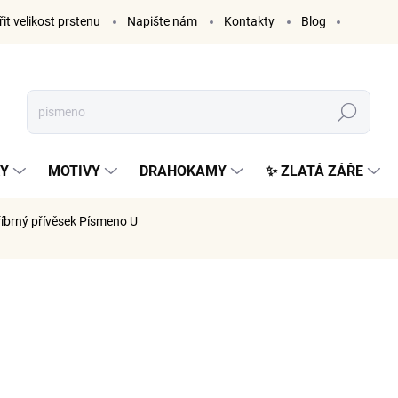
it velikost prstenu
Napište nám
Kontakty
Blog
Hledat
KY
MOTIVY
DRAHOKAMY
✨ ZLATÁ ZÁŘE
říbrný přívěsek Písmeno U
ČKA:
ELENYS
999 K
826 Kč be
Měrná
SKLADE
cena: