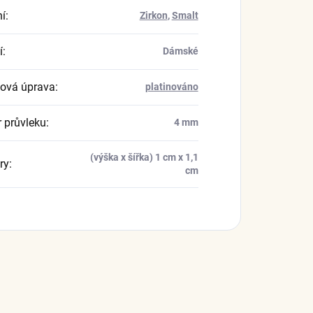
í
:
Zirkon
,
Smalt
í
:
Dámské
ová úprava
:
platinováno
 průvleku
:
4 mm
(výška x šířka) 1 cm x 1,1
ry
:
cm