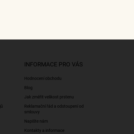
INFORMACE PRO VÁS
Hodnocení obchodu
Blog
Jak změřit velikost prstenu
jů
Reklamační řád a odstoupení od
smlouvy
Napište nám
Kontakty a informace