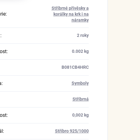
Stříbrné přívěsky a
rie
:
korálky na krk i na
náramky
a
:
2 roky
ost
:
0.002 kg
B081CB4HRC
a
:
Symboly
Stříbrná
ost
:
0,002 kg
ál
:
Stříbro 925/1000