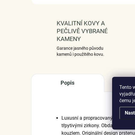
KVALITNÍ KOVY A
PEČLIVĚ VYBRANÉ
KAMENY
Garance jasného původu
kamenů i použitého kovu.
Popis
Tento 
vyjadřu
čemu j
Nast
Luxusní a propracovaný stříbrný p
třpytivými zirkony. Obdarujte sebe
kouzlem. Originální design prstenu,