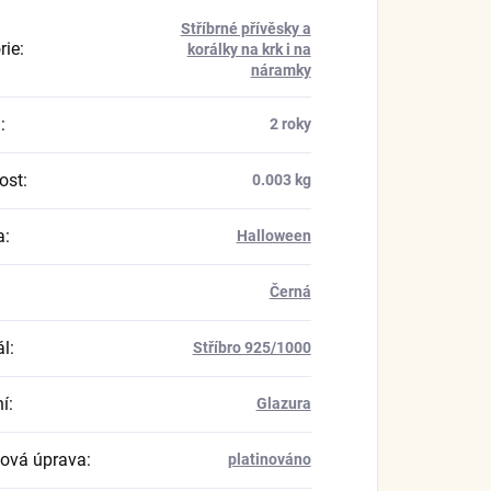
Stříbrné přívěsky a
rie
:
korálky na krk i na
náramky
a
:
2 roky
ost
:
0.003 kg
a
:
Halloween
Černá
ál
:
Stříbro 925/1000
í
:
Glazura
ová úprava
:
platinováno