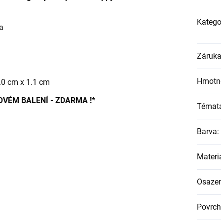
Katego
a
Záruk
Hmotn
1.0 cm x 1.1 cm
OVÉM BALENÍ - ZDARMA !*
Témat
Barva
:
Materi
Osazen
Povrch