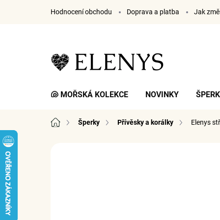
Přejít
Hodnocení obchodu
Doprava a platba
Jak změř
na
obsah
🐚 MOŘSKÁ KOLEKCE
NOVINKY
ŠPER
Domů
Šperky
Přívěsky a korálky
Elenys st
2 hodnocení
Podrobnosti hodnocení
ZNA