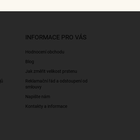
INFORMACE PRO VÁS
Hodnocení obchodu
Blog
Jak změřit velikost prstenu
jů
Reklamační řád a odstoupení od
smlouvy
Napište nám
Kontakty a informace