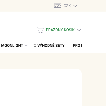
CZK
PRÁZDNÝ KOŠÍK
NÁKUPNÍ
KOŠÍK
MOONLIGHT
% VÝHODNÉ SETY
PRO MUŽE
K
č
z DPH
M
(4 KS)