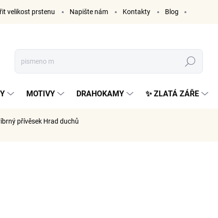
it velikost prstenu
Napište nám
Kontakty
Blog
Hledat
KY
MOTIVY
DRAHOKAMY
✨ ZLATÁ ZÁŘE
říbrný přívěsek Hrad duchů
ČKA:
ELENYS
995 K
822 Kč be
Měrná
SKLADE
cena: