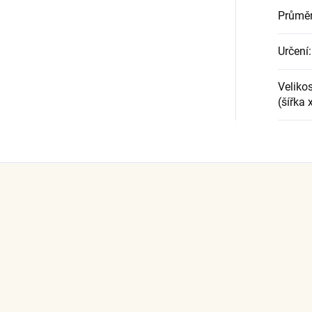
Průměr
Určení
:
Velikos
(šířka 