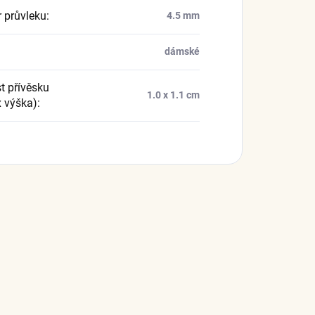
 průvleku
:
4.5 mm
dámské
t přívěsku
1.0 x 1.1 cm
x výška)
: