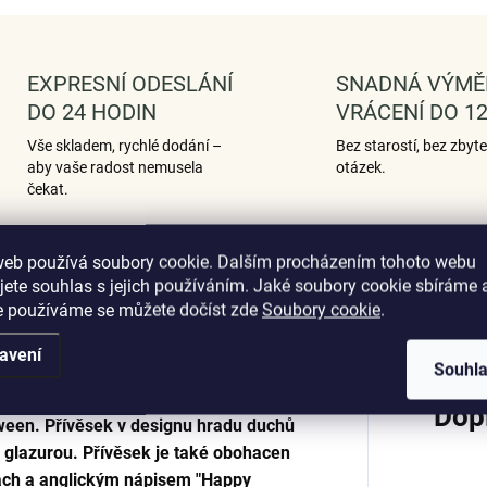
EXPRESNÍ ODESLÁNÍ
SNADNÁ VÝMĚ
DO 24 HODIN
VRÁCENÍ DO 12
Vše skladem, rychlé dodání –
Bez starostí, bez zbyt
aby vaše radost nemusela
otázek.
čekat.
web používá soubory cookie. Dalším procházením tohoto webu
jete souhlas s jejich používáním. Jaké soubory cookie sbíráme 
Podobné (12)
Hodnocení (2)
e používáme se můžete dočíst zde
Soubory cookie
.
avení
Souhl
Dop
oween. Přívěsek v designu hradu duchů
glazurou. Přívěsek je také obohacen
ách a anglickým nápisem "Happy