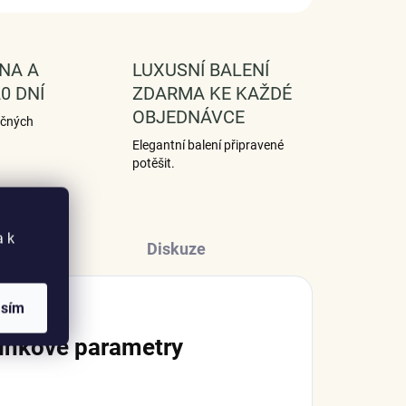
NA A
LUXUSNÍ BALENÍ
0 DNÍ
ZDARMA KE KAŽDÉ
OBJEDNÁVCE
ečných
Elegantní balení připravené
potěšit.
a k
Diskuze
asím
lňkové parametry