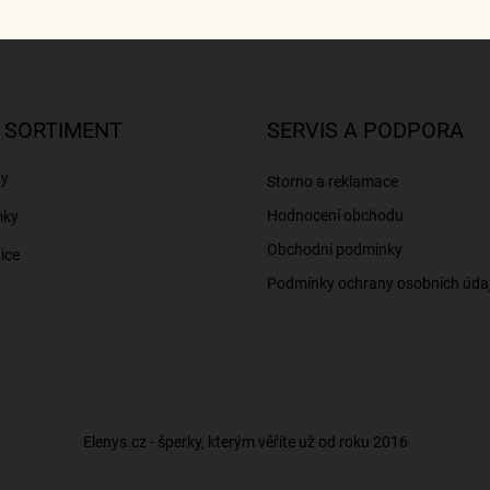
 SORTIMENT
SERVIS A PODPORA
ny
Storno a reklamace
Hodnocení obchodu
mky
Obchodní podmínky
ice
Podmínky ochrany osobních úda
Elenys.cz - šperky, kterým věříte už od roku 2016