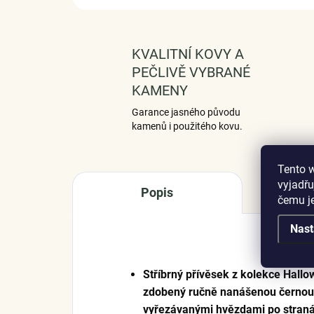
KVALITNÍ KOVY A
PEČLIVĚ VYBRANÉ
KAMENY
Garance jasného původu
kamenů i použitého kovu.
Tento 
vyjadřu
Popis
čemu j
Nast
Stříbrný přívěsek z kolekce Hall
zdobený ručně nanášenou černou 
vyřezávanými hvězdami po stran