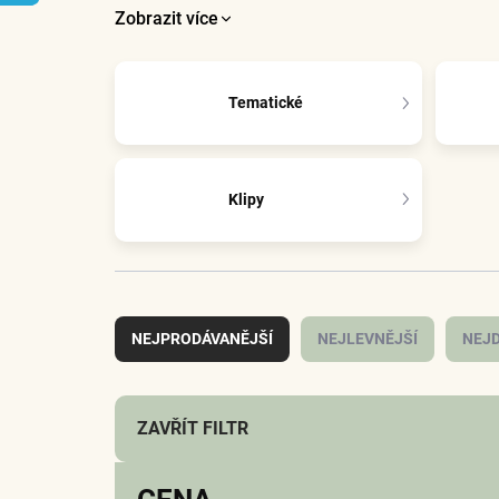
Zobrazit více
Tematické
Klipy
Ř
a
NEJPRODÁVANĚJŠÍ
NEJLEVNĚJŠÍ
NEJD
z
e
n
í
ZAVŘÍT FILTR
p
r