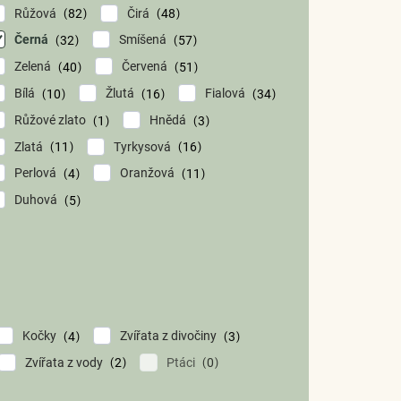
Růžová
Čirá
82
48
Černá
Smíšená
32
57
Zelená
Červená
40
51
Bílá
Žlutá
Fialová
10
16
34
Růžové zlato
Hnědá
1
3
Zlatá
Tyrkysová
11
16
Perlová
Oranžová
4
11
Duhová
5
Kočky
Zvířata z divočiny
4
3
Zvířata z vody
Ptáci
2
0