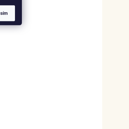
asím
SKLADEM
(1 KS)
Elenys stříbrný přívěsek Pilná včela
999 Kč
DO KOŠÍKU