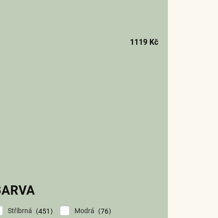
1119
Kč
BARVA
Stříbrná
Modrá
451
76