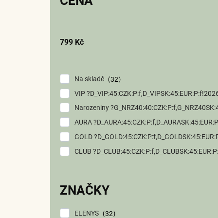
CENA
o
d
u
k
799
Kč
t
ů
Na skladě
32
VIP ?D_VIP:45:CZK:P:f,D_VIPSK:45:EUR:P:f!2
Narozeniny ?G_NRZ40:40:CZK:P:f,G_NRZ
AURA ?D_AURA:45:CZK:P:f,D_AURASK:45:EUR
GOLD ?D_GOLD:45:CZK:P:f,D_GOLDSK:45:EUR
CLUB ?D_CLUB:45:CZK:P:f,D_CLUBSK:45:EUR:
ZNAČKY
ELENYS
32