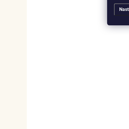
Nast
SKLADEM
(5 KS)
ELENYS Milovaná packa černá
přívěsek ze sterlingového stříbra 925
1 099 Kč
DO KOŠÍKU