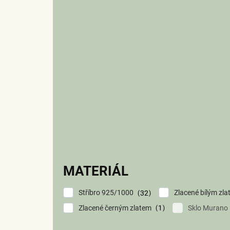
MATERIÁL
Stříbro 925/1000
Zlacené bílým zl
32
Zlacené černým zlatem
Sklo Murano
1