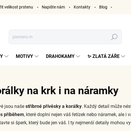
it velikost prstenu
Napište nám
Kontakty
Blog
Hledat
KY
MOTIVY
DRAHOKAMY
✨ ZLATÁ ZÁŘE
orálky na krk i na náramky
vé jsou naše
stříbrné přívěsky a korálky
. Každý detail může nés
 s příběhem
, které doplní nejen váš řetízek nebo náramek, ale i 
vte si šperk, který bude jen váš. I ty nejmenší detaily mohou vyp