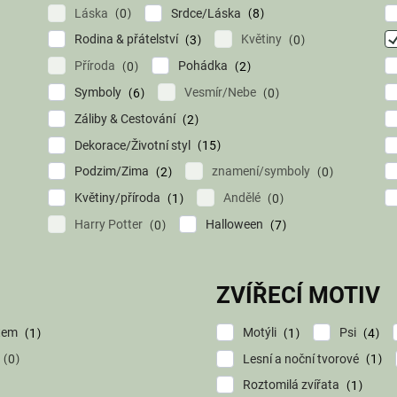
Láska
Srdce/Láska
0
8
Rodina & přátelství
Květiny
3
0
Příroda
Pohádka
0
2
Symboly
Vesmír/Nebe
6
0
Záliby & Cestování
2
Dekorace/Životní styl
15
Podzim/Zima
znamení/symboly
2
0
Květiny/příroda
Andělé
1
0
Harry Potter
Halloween
0
7
ZVÍŘECÍ MOTIV
atem
Motýli
Psi
1
1
4
Lesní a noční tvorové
0
1
Roztomilá zvířata
1