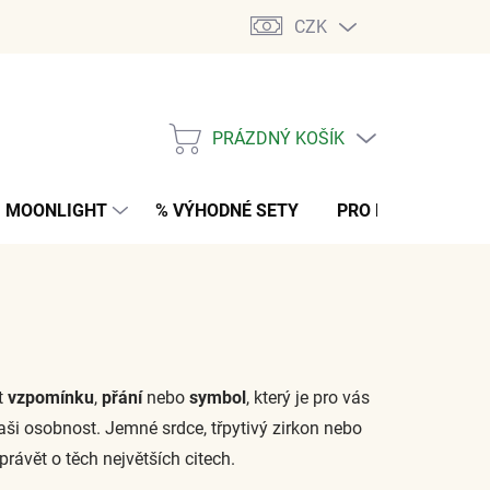
CZK
PRÁZDNÝ KOŠÍK
NÁKUPNÍ
KOŠÍK
MOONLIGHT
% VÝHODNÉ SETY
PRO MUŽE
K
t
vzpomínku
,
přání
nebo
symbol
, který je pro vás
vaši osobnost. Jemné srdce, třpytivý zirkon nebo
rávět o těch největších citech.