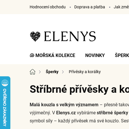
Přejít
Hodnocení obchodu
Doprava a platba
Jak změř
na
obsah
🐚 MOŘSKÁ KOLEKCE
NOVINKY
ŠPER
Domů
Šperky
Přívěsky a korálky
Stříbrné přívěsky a k
Malá kouzla s velkým významem
– přesně tako
výjimečný. V
Elenys.cz
vybíráme
stříbrné šperky
symbol síly – každý přívěsek má své kouzlo. Sesta