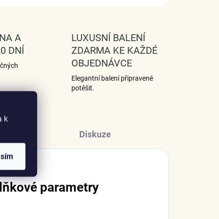
NA A
LUXUSNÍ BALENÍ
0 DNÍ
ZDARMA KE KAŽDÉ
OBJEDNÁVCE
ečných
Elegantní balení připravené
potěšit.
a k
Diskuze
asím
lňkové parametry