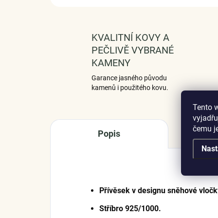
KVALITNÍ KOVY A
PEČLIVĚ VYBRANÉ
KAMENY
Garance jasného původu
kamenů i použitého kovu.
Tento 
vyjadřu
čemu j
Popis
Nast
Přívěsek v designu sněhové vloč
Stříbro 925/1000.