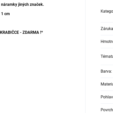
 s náramky jiných značek.
Katego
x 1 cm
Záruk
RABIČCE - ZDARMA !*
Hmotn
Témat
Barva
:
Materi
Pohlav
Povrch