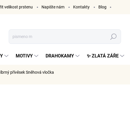
it velikost prstenu
Napište nám
Kontakty
Blog
Hledat
KY
MOTIVY
DRAHOKAMY
✨ ZLATÁ ZÁŘE
říbrný přívěsek Sněhová vločka
ČKA:
ELENYS
865 K
715 Kč be
Měrná
SKLADE
cena: