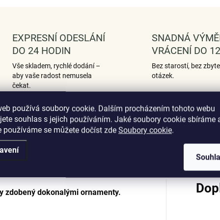
EXPRESNÍ ODESLÁNÍ
SNADNÁ VÝMĚ
DO 24 HODIN
VRÁCENÍ DO 12
Vše skladem, rychlé dodání –
Bez starostí, bez zbyt
aby vaše radost nemusela
otázek.
čekat.
web používá soubory cookie. Dalším procházením tohoto webu
jete souhlas s jejich používáním. Jaké soubory cookie sbíráme 
e používáme se můžete dočíst zde
Soubory cookie
.
Podobné (12)
Hodnocení (3)
avení
Souhl
Dop
ky zdobený dokonalými ornamenty.