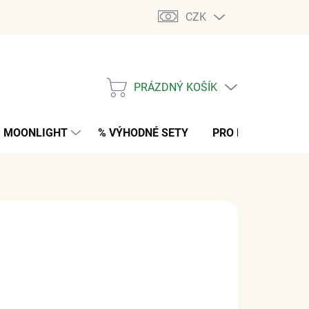
CZK
PRÁZDNÝ KOŠÍK
NÁKUPNÍ
KOŠÍK
MOONLIGHT
% VÝHODNÉ SETY
PRO MUŽE
K
č
z DPH
M
(5 KS)