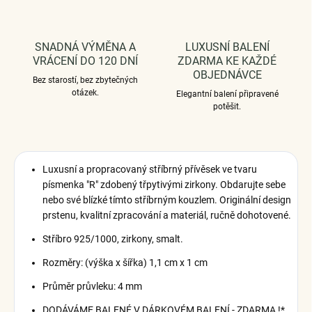
SNADNÁ VÝMĚNA A
LUXUSNÍ BALENÍ
VRÁCENÍ DO 120 DNÍ
ZDARMA KE KAŽDÉ
OBJEDNÁVCE
Bez starostí, bez zbytečných
otázek.
Elegantní balení připravené
potěšit.
Luxusní a propracovaný stříbrný přívěsek ve tvaru
písmenka "R" zdobený třpytivými zirkony. Obdarujte sebe
nebo své blízké tímto stříbrným kouzlem. Originální design
prstenu, kvalitní zpracování a materiál, ručně dohotovené.
Stříbro 925/1000, zirkony, smalt.
Rozměry: (výška x šířka) 1,1 cm x 1 cm
Průměr průvleku: 4 mm
DODÁVÁME BALENÉ V DÁRKOVÉM BALENÍ - ZDARMA !*