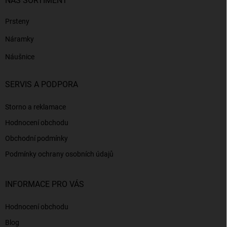
NÁŠ SORTIMENT
Prsteny
Náramky
Náušnice
SERVIS A PODPORA
Storno a reklamace
Hodnocení obchodu
Obchodní podmínky
Podmínky ochrany osobních údajů
INFORMACE PRO VÁS
Hodnocení obchodu
Blog