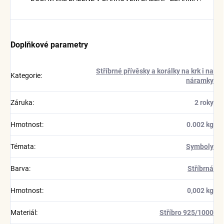
Doplňkové parametry
Stříbrné přívěsky a korálky na krk i na
Kategorie
:
náramky
Záruka
:
2 roky
Hmotnost
:
0.002 kg
Témata
:
Symboly
Barva
:
Stříbrná
Hmotnost
:
0,002 kg
Materiál
:
Stříbro 925/1000