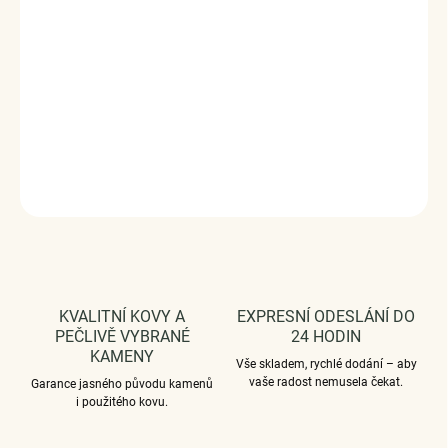
Obdarujte sebe nebo své blízké tímto stříbrným kouzlem.
Stříbro 925/1000, zirkony, smalt.
Rozměry: (výška x šířka) 1,1 cm x 1 cm
Průměr průvleku: 4 mm
DODÁVÁME BALENÉ V DÁRKOVÉM BALENÍ - ZDARMA !*
DETAILNÍ INFORMACE
ZEPTAT SE
HLÍDAT
KVALITNÍ KOVY A
EXPRESNÍ ODESLÁNÍ DO
PEČLIVĚ VYBRANÉ
24 HODIN
KAMENY
Vše skladem, rychlé dodání – aby
vaše radost nemusela čekat.
Garance jasného původu kamenů
i použitého kovu.