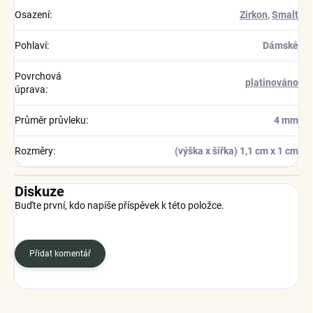
Osazení
:
Zirkon
,
Smalt
Pohlaví
:
Dámské
Povrchová
platinováno
úprava
:
Průměr průvleku
:
4 mm
Rozměry
:
(výška x šířka) 1,1 cm x 1 cm
Diskuze
Buďte první, kdo napíše příspěvek k této položce.
Přidat komentář