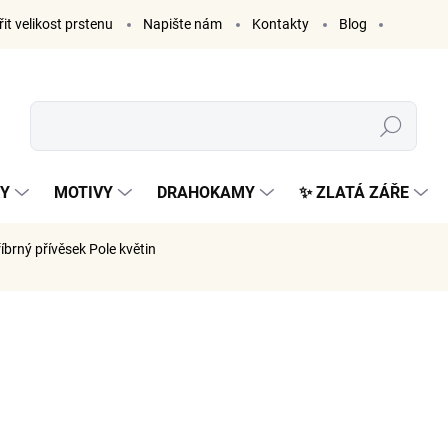
it velikost prstenu
Napište nám
Kontakty
Blog
Hledat
KY
MOTIVY
DRAHOKAMY
✨ ZLATÁ ZÁŘE
říbrný přívěsek Pole květin
ČKA:
ELENYS
838 K
693 Kč be
Měrná
SKLADE
cena: