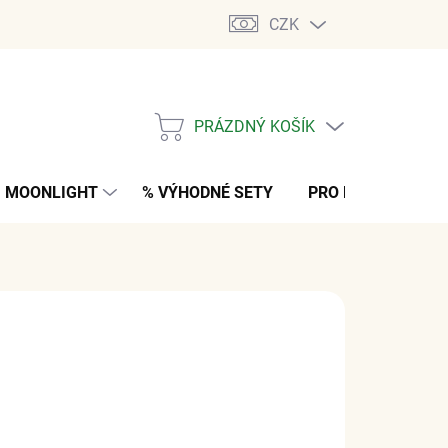
CZK
PRÁZDNÝ KOŠÍK
NÁKUPNÍ
KOŠÍK
MOONLIGHT
% VÝHODNÉ SETY
PRO MUŽE
K
č
z DPH
M
(3 KS)