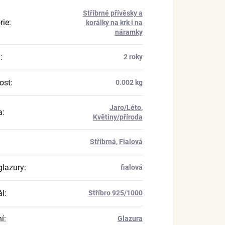
Stříbrné přívěsky a
rie
:
korálky na krk i na
náramky
a
:
2 roky
ost
:
0.002 kg
Jaro/Léto
,
a
:
Květiny/příroda
Stříbrná
,
Fialová
glazury
:
fialová
ál
:
Stříbro 925/1000
í
:
Glazura