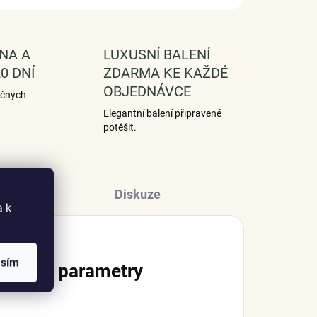
NA A
LUXUSNÍ BALENÍ
0 DNÍ
ZDARMA KE KAŽDÉ
OBJEDNÁVCE
ečných
Elegantní balení připravené
potěšit.
Diskuze
a k
asím
lňkové parametry