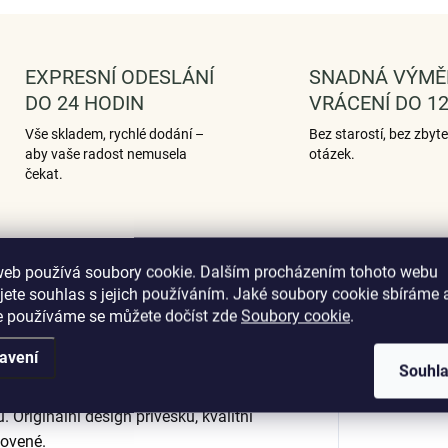
EXPRESNÍ ODESLÁNÍ
SNADNÁ VÝMĚ
DO 24 HODIN
VRÁCENÍ DO 12
Vše skladem, rychlé dodání –
Bez starostí, bez zbyt
aby vaše radost nemusela
otázek.
čekat.
web používá soubory cookie. Dalším procházením tohoto webu
Podobné (12)
Hodnocení (1)
jete souhlas s jejich používáním. Jaké soubory cookie sbíráme 
e používáme se můžete dočíst zde
Soubory cookie
.
avení
Souhl
Dop
 pole rozkvetlých květin zdobených
 Originální design přívěsku, kvalitní
tovené.