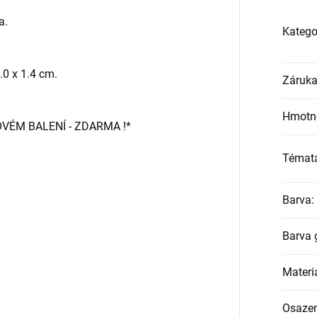
a.
Katego
.0 x 1.4 cm.
Záruk
Hmotn
OVÉM BALENÍ - ZDARMA !*
Témat
Barva
:
Barva 
Materi
Osazen