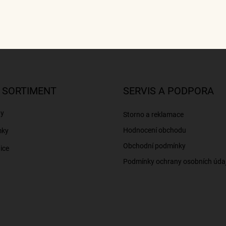
 SORTIMENT
SERVIS A PODPORA
ny
Storno a reklamace
Hodnocení obchodu
mky
Obchodní podmínky
ice
Podmínky ochrany osobních úda