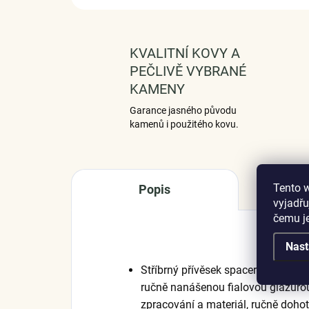
KVALITNÍ KOVY A
PEČLIVĚ VYBRANÉ
KAMENY
Garance jasného původu
kamenů i použitého kovu.
Tento 
Popis
vyjadřu
čemu j
Nast
Stříbrný přívěsek spacer v designu
ručně nanášenou fialovou glazurou.
zpracování a materiál, ručně doho