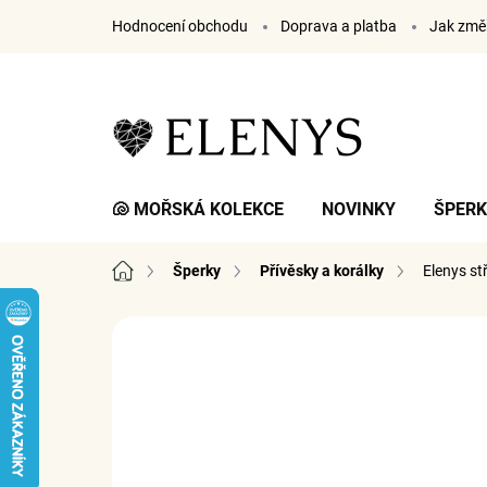
Přejít
Hodnocení obchodu
Doprava a platba
Jak změř
na
obsah
🐚 MOŘSKÁ KOLEKCE
NOVINKY
ŠPER
Domů
Šperky
Přívěsky a korálky
Elenys st
1 hodnocení
Podrobnosti hodnocení
ZNA