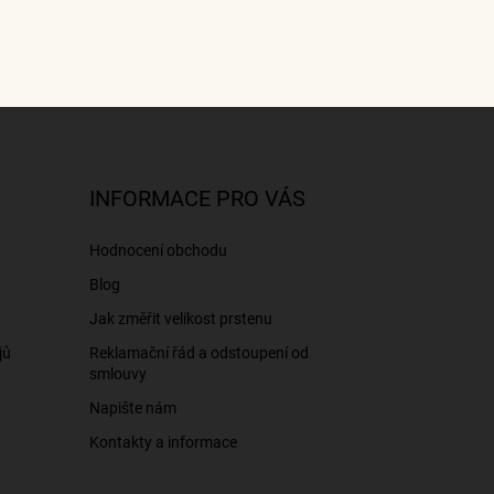
INFORMACE PRO VÁS
Hodnocení obchodu
Blog
Jak změřit velikost prstenu
jů
Reklamační řád a odstoupení od
smlouvy
Napište nám
Kontakty a informace