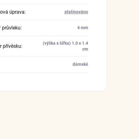
ová úprava
:
platinováno
 průvleku
:
4 mm
(výška x šířka) 1.0 x 1.4
 přívěsku
:
cm
dámské