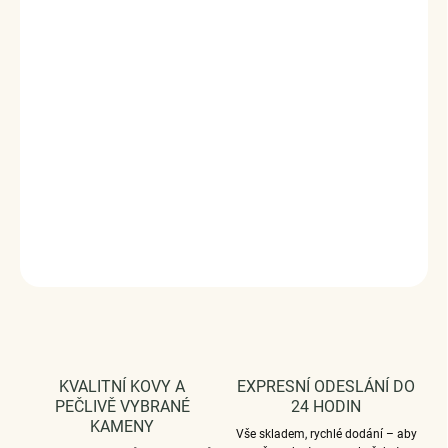
"Family" v překladu "Rodina". Originální design přívěsku,
kvalitní zpracování a materiál, ručně dohotovené.
Stříbro ryzost Ag 925/1000, glazura.
Povrchová úprava - platinováno.
Rozměr přívěsku - (výška x šířka) 1.1 x 1.1 cm.
Průměr průvleku: 4 mm.
Vaši objednávku dodáme v DÁRKOVÉM BALENÍ - ZDARMA
!*
DETAILNÍ INFORMACE
ZEPTAT SE
HLÍDAT
KVALITNÍ KOVY A
EXPRESNÍ ODESLÁNÍ DO
PEČLIVĚ VYBRANÉ
24 HODIN
KAMENY
Vše skladem, rychlé dodání – aby