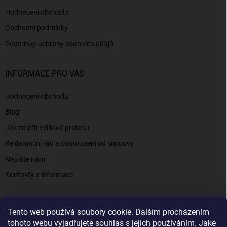
Hodnocení obchodu
Obchodní podmínky
Podmínky ochrany osobních údajů
INFORMACE PRO VÁS
Hodnocení obchodu
Blog
Jak změřit velikost prstenu
Reklamační řád a odstoupení od smlouvy
Napište nám
Kontakty a informace
Tento web používá soubory cookie. Dalším procházením
Elenys.cz - šperky, kterým věříte už od roku 2016
tohoto webu vyjadřujete souhlas s jejich používáním. Jaké