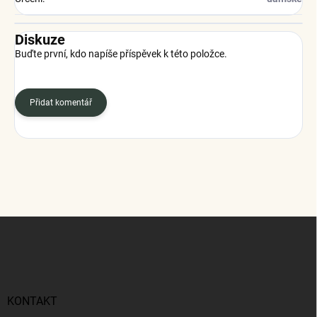
Diskuze
Buďte první, kdo napíše příspěvek k této položce.
Přidat komentář
Z
á
p
a
t
í
KONTAKT