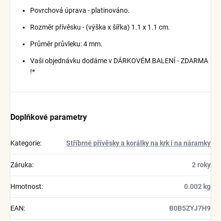
Povrchová úprava - platinováno.
Rozměr přívěsku - (výška x šířka) 1.1 x 1.1 cm.
Průměr průvleku: 4 mm.
Vaši objednávku dodáme v DÁRKOVÉM BALENÍ - ZDARMA
!*
Doplňkové parametry
Kategorie
:
Stříbrné přívěsky a korálky na krk i na náramky
Záruka
:
2 roky
Hmotnost
:
0.002 kg
EAN
:
B0B5ZYJ7H9