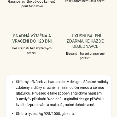
vaše radost nemusela čekat.
Garance jasného původu kamenů
i použitého kovu.
SNADNÁ VÝMĚNA A
LUXUSNÍ BALENÍ
VRÁCENÍ DO 120 DNÍ
ZDARMA KE KAŽDÉ
OBJEDNÁVCE
Bez starostí, bez zbytečných
otázek.
Elegantní balení připravené
potěšit.
Stříbrný přívěsek ve tvaru srdce v designu Šťastné rodinky
zdobený srdíčky s ručně nanášenou červenou a černou
glazurou. Přívěsek je také zdoben anglickým nápisem
"Family" v překladu "Rodina". Originální design přívěsku,
kvalitní zpracování a materiál, ručně dohotovené.
Stříbro ryzost Ag 925/1000, glazura.