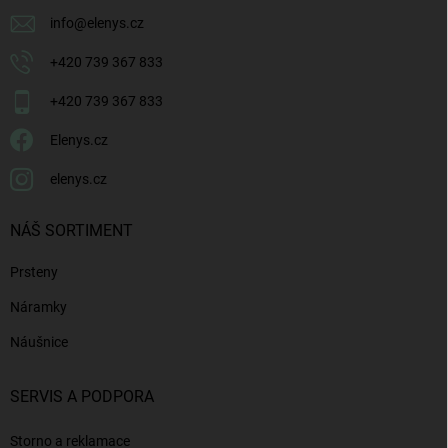
info
@
elenys.cz
+420 739 367 833
+420 739 367 833
Elenys.cz
elenys.cz
NÁŠ SORTIMENT
Prsteny
Náramky
Náušnice
SERVIS A PODPORA
Storno a reklamace