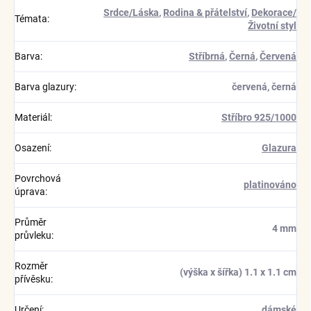
Srdce/Láska
,
Rodina & přátelství
,
Dekorace/
Témata
:
Životní styl
Barva
:
Stříbrná
,
Černá
,
Červená
Barva glazury
:
červená, černá
Materiál
:
Stříbro 925/1000
Osazení
:
Glazura
Povrchová
platinováno
úprava
:
Průměr
4 mm
průvleku
:
Rozměr
(výška x šířka) 1.1 x 1.1 cm
přívěsku
:
Určení
:
dámské