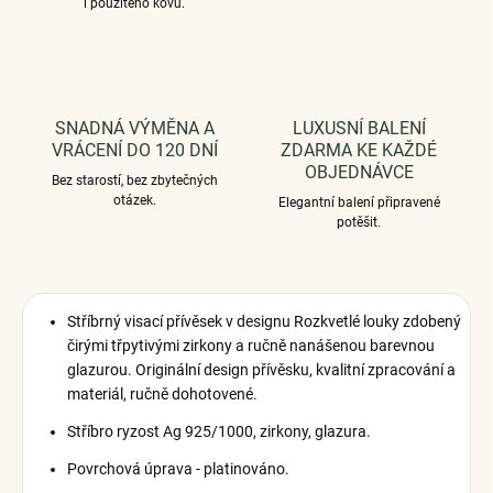
i použitého kovu.
SNADNÁ VÝMĚNA A
LUXUSNÍ BALENÍ
VRÁCENÍ DO 120 DNÍ
ZDARMA KE KAŽDÉ
OBJEDNÁVCE
Bez starostí, bez zbytečných
otázek.
Elegantní balení připravené
potěšit.
Stříbrný visací přívěsek v designu Rozkvetlé louky zdobený
čirými třpytivými zirkony a ručně nanášenou barevnou
glazurou. Originální design přívěsku, kvalitní zpracování a
materiál, ručně dohotovené.
Stříbro ryzost Ag 925/1000, zirkony, glazura.
Povrchová úprava - platinováno.