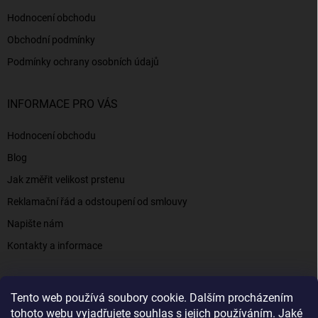
Hodnocení obchodu
Obchodní podmínky
Podmínky ochrany osobních údajů
INFORMACE PRO VÁS
Hodnocení obchodu
Blog
Jak změřit velikost prstenu
Reklamační řád a odstoupení od smlouvy
Napište nám
Kontakty a informace
Tento web používá soubory cookie. Dalším procházením
Elenys.cz - šperky, kterým věříte už od roku 2016
tohoto webu vyjadřujete souhlas s jejich používáním. Jaké