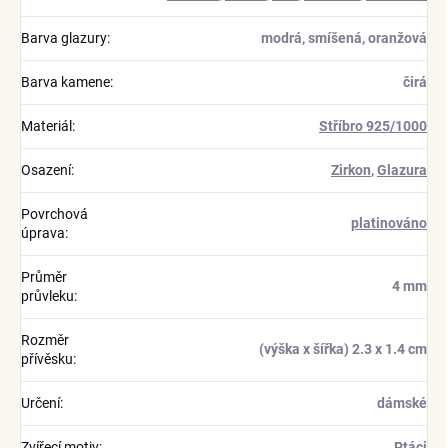
Barva glazury
:
modrá, smíšená, oranžová
Barva kamene
:
čirá
Materiál
:
Stříbro 925/1000
Osazení
:
Zirkon
,
Glazura
Povrchová
platinováno
úprava
:
Průměr
4 mm
průvleku
:
Rozměr
(výška x šířka) 2.3 x 1.4 cm
přívěsku
:
Určení
:
dámské
Zvířecí motiv
:
Ptáci