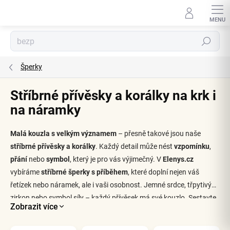
Přejít
na
obsah
Hledat
Šperky
Stříbrné přívěsky a korálky na krk i
na náramky
Malá kouzla s velkým významem
– přesně takové jsou naše
stříbrné přívěsky a korálky
. Každý detail může nést
vzpomínku
,
přání
nebo
symbol
, který je pro vás výjimečný. V
Elenys.cz
vybíráme
stříbrné šperky s příběhem
, které doplní nejen váš
řetízek nebo náramek, ale i vaši osobnost. Jemné srdce, třpytivý
zirkon nebo symbol síly – každý přívěsek má své kouzlo. Sestavte
Zobrazit více
si šperk, který bude jen váš. I ty nejmenší detaily mohou vyprávět o
těch největších citech.