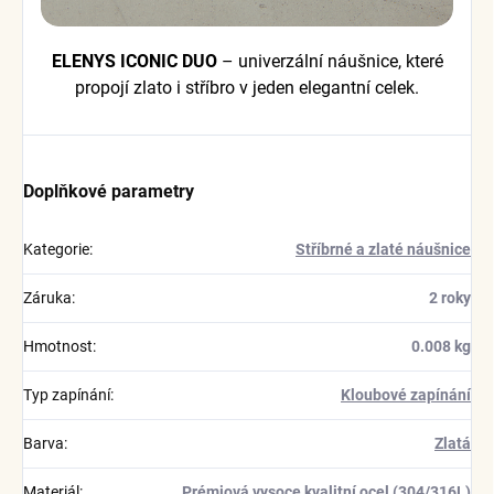
ELENYS ICONIC DUO
– univerzální náušnice, které
propojí zlato i stříbro v jeden elegantní celek.
Doplňkové parametry
Kategorie
:
Stříbrné a zlaté náušnice
Záruka
:
2 roky
Hmotnost
:
0.008 kg
Typ zapínání
:
Kloubové zapínání
Barva
:
Zlatá
Materiál
:
Prémiová vysoce kvalitní ocel (304/316L)