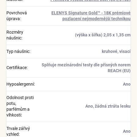
Povrchová
ELENYS Signature Gold™ - 18K prémiové
úprava
:
pozlacení nejmodernější technikou
Rozměry
(výška x šířka) 2,05 x 1,35 cm
náušnic
:
Typ náušnic
:
kruhové, visací
Splňuje mezinárodní testy dle přísných norem
Certifikace
:
REACH (EU)
Hypoalergenní
:
Ano
Odolnost proti
potu,
Ano, žádná ztráta lesku
parfémům a
vlhkosti
:
Trvale zářivý
Ano
vzhled
: