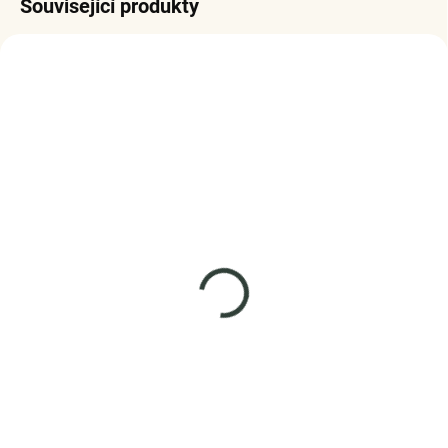
Související produkty
SKLADEM
SKLADEM
(>5 KS)
(>5 KS)
Elenys stříbrný
Elenys náhrdelník
náhrdelník Spirituální
Saphira – Alexandrit,
lapač snů
18K pozlacení
1 185 Kč
1 985 Kč
DO KOŠÍKU
DO KOŠÍKU