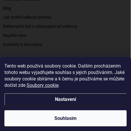
Blog
Jak změřit velikost prstenu
Reklamační řád a odstoupení od smlouvy
Napište nám
Kontakty a informace
Tento web používá soubory cookie. Dalším procházením
Elenys.cz - šperky, kterým věříte už od roku 2016
tohoto webu vyjadřujete souhlas s jejich používáním. Jaké
soubory cookie sbíráme a k čemu je používáme se můžete
dočíst zde
Soubory cookie
.
Copyright 2026
Elenys.cz
. Všechna práva vyhrazena.
Nastavení
Vytvořil Shoptet
Souhlasím