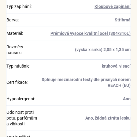
Typ zapínání
:
Kloubové zapínání
Barva
:
Stříbrná
Materiál
:
Prémiová vysoce kvalitní ocel (304/316L)
Rozměry
(výška x šířka) 2,05 x 1,35 cm
náušnic
:
Typ náušnic
:
kruhové, visací
Splňuje mezinárodní testy dle přísných norem
Certifikace
:
REACH (EU)
Hypoalergenní
:
Ano
Odolnost proti
potu, parfémům
Ano, žádná ztráta lesku
a vlhkosti
: