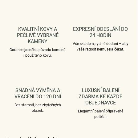
KVALITNÍ KOVY A
EXPRESNÍ ODESLÁNÍ DO
PEČLIVĚ VYBRANÉ
24 HODIN
KAMENY
Vše skladem, rychlé dodání – aby
vaše radost nemusela čekat.
Garance jasného původu kamenů
i použitého kovu.
SNADNÁ VÝMĚNA A
LUXUSNÍ BALENÍ
VRÁCENÍ DO 120 DNÍ
ZDARMA KE KAŽDÉ
OBJEDNÁVCE
Bez starostí, bez zbytečných
otázek.
Elegantní balení připravené
potěšit.