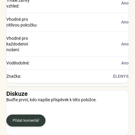
Trvale zářivý
Ano
vzhled
:
Vhodné pro
Ano
citlivou pokožku
:
Vhodné pro
každodenní
Ano
nošení
:
Voděodolné
:
Ano
Značka
:
ELENYS
Diskuze
Buďte první, kdo napíše příspěvek k této položce.
Přidat komentář