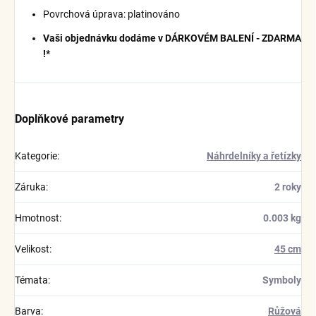
Povrchová úprava: platinováno
Vaši objednávku dodáme v DÁRKOVÉM BALENÍ - ZDARMA
!*
Doplňkové parametry
Kategorie
:
Náhrdelníky a řetízky
Záruka
:
2 roky
Hmotnost
:
0.003 kg
Velikost
:
45 cm
Témata
:
Symboly
Barva
:
Růžová