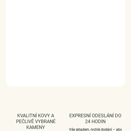
Stříbrný náhrdelník beruška osázený zirkony.
Originální
design náhrdelníku, kvalitní zpracování a materiál, ručně
dohotovené.
Stříbro ryzost Ag 925/1000, zirkon
Součástí je řetízek o nastavitelné délce 45 cm
Povrchová úprava: platinováno
Vaši objednávku dodáme v DÁRKOVÉM BALENÍ - ZDARMA
!*
DETAILNÍ INFORMACE
ZEPTAT SE
HLÍDAT
KVALITNÍ KOVY A
EXPRESNÍ ODESLÁNÍ DO
PEČLIVĚ VYBRANÉ
24 HODIN
KAMENY
Vše skladem, rychlé dodání – aby