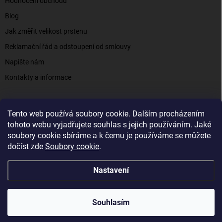
Hodnocení obchodu
Blog
Jak změřit velikost prstenu
Reklamační řád a odstoupení od smlouvy
Napište nám
Kontakty a informace
Tento web používá soubory cookie. Dalším procházením
Elenys.cz - šperky, kterým věříte už od roku 2016
tohoto webu vyjadřujete souhlas s jejich používáním. Jaké
soubory cookie sbíráme a k čemu je používáme se můžete
dočíst zde
Soubory cookie
.
Copyright 2026
Elenys.cz
. Všechna práva vyhrazena.
Nastavení
Vytvořil Shoptet
Souhlasím