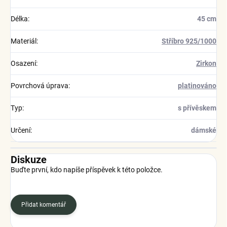
Délka
:
45 cm
Materiál
:
Stříbro 925/1000
Osazení
:
Zirkon
Povrchová úprava
:
platinováno
Typ
:
s přívěskem
Určení
:
dámské
Diskuze
Buďte první, kdo napíše příspěvek k této položce.
Přidat komentář