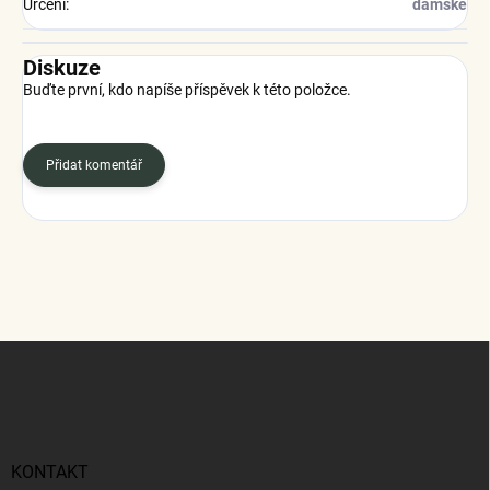
Určení
:
dámské
Diskuze
Buďte první, kdo napíše příspěvek k této položce.
Přidat komentář
Z
á
p
a
t
í
KONTAKT