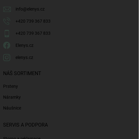
info
@
elenys.cz
+420 739 367 833
+420 739 367 833
Elenys.cz
elenys.cz
NÁŠ SORTIMENT
Prsteny
Náramky
Náušnice
SERVIS A PODPORA
Storno a reklamace