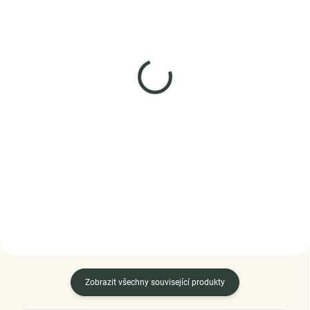
SKLADEM
SKLADEM
(>5 PÁR)
(>5 KS)
ELENYS Liška
Elenys stříbrný
rhodiovaný náhrdelník
náušnice ze sterlingového
Milované třpytivé srdce
stříbra 925
1 299 Kč
975 Kč
DO KOŠÍKU
DO KOŠÍKU
Zobrazit všechny související produkty