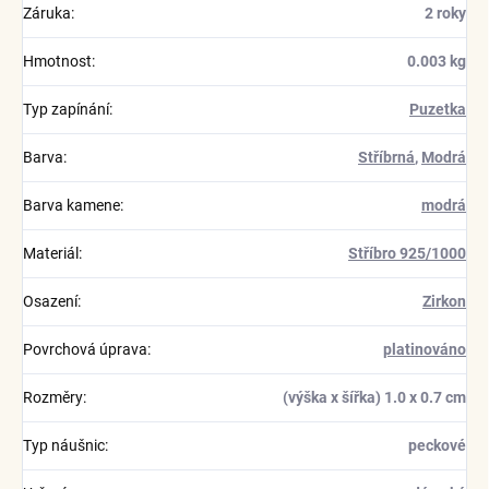
Záruka
:
2 roky
Hmotnost
:
0.003 kg
Typ zapínání
:
Puzetka
Barva
:
Stříbrná
,
Modrá
Barva kamene
:
modrá
Materiál
:
Stříbro 925/1000
Osazení
:
Zirkon
Povrchová úprava
:
platinováno
Rozměry
:
(výška x šířka) 1.0 x 0.7 cm
Typ náušnic
:
peckové