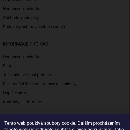
Hodnocení obchodu
Obchodní podmínky
Podmínky ochrany osobních údajů
INFORMACE PRO VÁS
Hodnocení obchodu
Blog
Jak změřit velikost prstenu
Reklamační řád a odstoupení od smlouvy
Napište nám
Kontakty a informace
Tento web používá soubory cookie. Dalším procházením
Elenys.cz - šperky, kterým věříte už od roku 2016
tohoto webu vyjadřujete souhlas s jejich používáním. Jaké