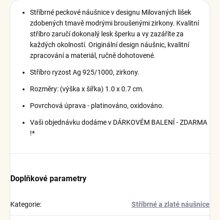
Stříbrné peckové náušnice v designu Milovaných lišek
zdobených tmavě modrými broušenými zirkony.
Kvalitní
stříbro zaručí dokonalý lesk šperku a vy zazáříte za
každých okolností.
Originální design náušnic, kvalitní
zpracování a materiál, ručně dohotovené.
Stříbro ryzost Ag 925/1000, zirkony.
Rozměry: (výška x šířka) 1.0 x 0.7 cm.
Povrchová úprava - platinováno, oxidováno.
Vaši objednávku dodáme v DÁRKOVÉM BALENÍ - ZDARMA
!*
Doplňkové parametry
Kategorie
:
Stříbrné a zlaté náušnice