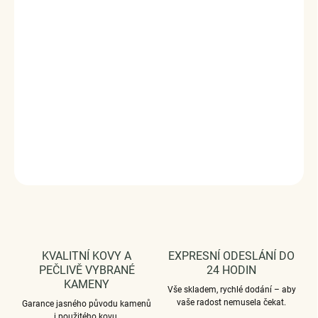
okolností.
Originální design náušnic, kvalitní zpracování a
materiál, ručně dohotovené.
Stříbro ryzost Ag 925/1000, zirkony.
Rozměry: (výška x šířka) 1.0 x 0.7 cm.
Povrchová úprava - platinováno, oxidováno.
Vaši objednávku dodáme v DÁRKOVÉM BALENÍ - ZDARMA
!*
DETAILNÍ INFORMACE
ZEPTAT SE
HLÍDAT
KVALITNÍ KOVY A
EXPRESNÍ ODESLÁNÍ DO
PEČLIVĚ VYBRANÉ
24 HODIN
KAMENY
Vše skladem, rychlé dodání – aby
vaše radost nemusela čekat.
Garance jasného původu kamenů
i použitého kovu.