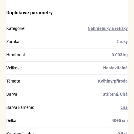
Doplňkové parametry
Kategorie
:
Náhrdelníky a řetízky
Záruka
:
2 roky
Hmotnost
:
0.003 kg
Velikost
:
Nastavitelná
Témata
:
Květiny/příroda
Barva
:
Stříbrná
,
Čirá
Barva kamene
:
čirá
Délka
:
40+5 cm
Karátová váha
:
0,8 ct