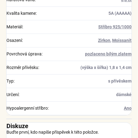
Kvalita kamene
:
5A (AAAAA)
Materiál
:
Stříbro 925/1000
Osazení
:
Zirkon
,
Moissanit
Povrchová úprava
:
pozlaceno bílým zlatem
Rozměr přívěsku
:
(výška x šířka) 1,8 x 1,4 cm
Typ
:
s přívěskem
Určení
:
dámské
Hypoalergenní stříbro
:
Ano
Diskuze
Buďte první, kdo napíše příspěvek k této položce.