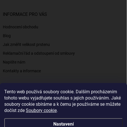
INFORMACE PRO VÁS
Hodnocení obchodu
Blog
Jak změřit velikost prstenu
Reklamační řád a odstoupení od smlouvy
Napište nám
Kontakty a informace
Tento web používá soubory cookie. Dalším procházením
Elenys.cz - šperky, kterým věříte už od roku 2016
tohoto webu vyjadřujete souhlas s jejich používáním. Jaké
soubory cookie sbíráme a k čemu je používáme se můžete
dočíst zde
Soubory cookie
.
Copyright 2026
Elenys.cz
. Všechna práva vyhrazena.
Nastavení
Vytvořil Shoptet