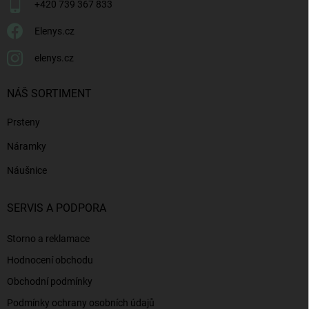
+420 739 367 833
Elenys.cz
elenys.cz
NÁŠ SORTIMENT
Prsteny
Náramky
Náušnice
SERVIS A PODPORA
Storno a reklamace
Hodnocení obchodu
Obchodní podmínky
Podmínky ochrany osobních údajů