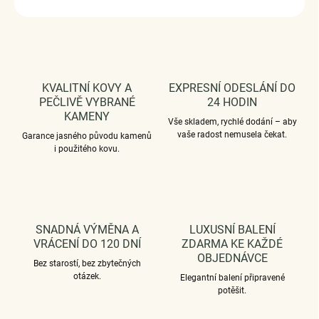
ZEPTAT SE
HLÍDAT
KVALITNÍ KOVY A
EXPRESNÍ ODESLÁNÍ DO
PEČLIVĚ VYBRANÉ
24 HODIN
KAMENY
Vše skladem, rychlé dodání – aby
vaše radost nemusela čekat.
Garance jasného původu kamenů
i použitého kovu.
SNADNÁ VÝMĚNA A
LUXUSNÍ BALENÍ
VRÁCENÍ DO 120 DNÍ
ZDARMA KE KAŽDÉ
OBJEDNÁVCE
Bez starostí, bez zbytečných
otázek.
Elegantní balení připravené
potěšit.