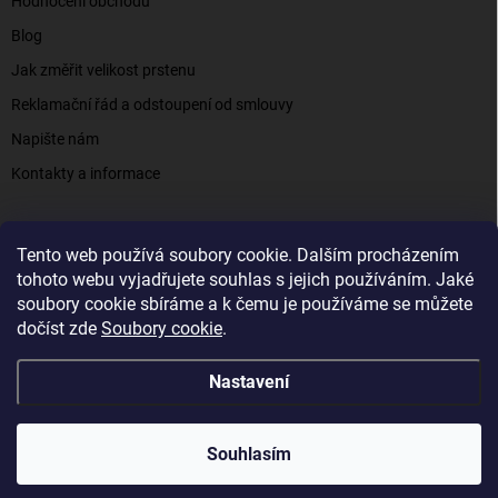
Hodnocení obchodu
Blog
Jak změřit velikost prstenu
Reklamační řád a odstoupení od smlouvy
Napište nám
Kontakty a informace
Tento web používá soubory cookie. Dalším procházením
Elenys.cz - šperky, kterým věříte už od roku 2016
tohoto webu vyjadřujete souhlas s jejich používáním. Jaké
soubory cookie sbíráme a k čemu je používáme se můžete
dočíst zde
Soubory cookie
.
Copyright 2026
Elenys.cz
. Všechna práva vyhrazena.
Nastavení
Vytvořil Shoptet
Souhlasím