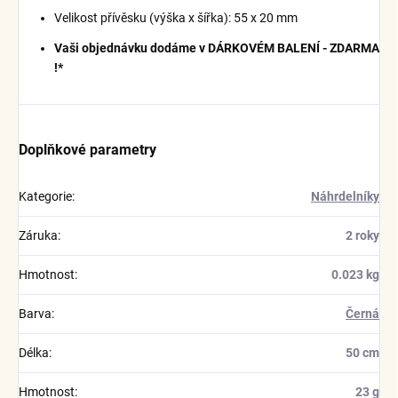
Velikost přívěsku (výška x šířka): 55 x 20 mm
Vaši objednávku dodáme v DÁRKOVÉM BALENÍ - ZDARMA
!*
Doplňkové parametry
Kategorie
:
Náhrdelníky
Záruka
:
2 roky
Hmotnost
:
0.023 kg
Barva
:
Černá
Délka
:
50 cm
Hmotnost
:
23 g