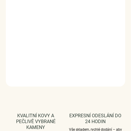
Pánský náhrdelník s řetízkem z chirurgické oceli v designu
hrotu šípu.
Originální design náhrdelníku, kvalitní
zpracování a materiál.
chirurgická ocel
Součástí je řetízek o délce 50 cm
Velikost přívěsku (výška x šířka): 55 x 20 mm
Vaši objednávku dodáme v DÁRKOVÉM BALENÍ - ZDARMA
!*
DETAILNÍ INFORMACE
ZEPTAT SE
HLÍDAT
KVALITNÍ KOVY A
EXPRESNÍ ODESLÁNÍ DO
PEČLIVĚ VYBRANÉ
24 HODIN
KAMENY
Vše skladem, rychlé dodání – aby