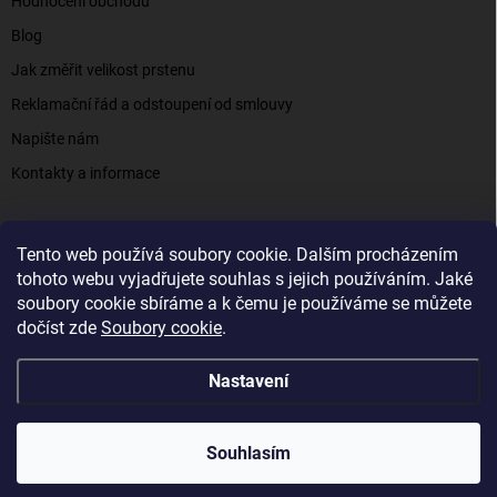
Hodnocení obchodu
Blog
Jak změřit velikost prstenu
Reklamační řád a odstoupení od smlouvy
Napište nám
Kontakty a informace
Tento web používá soubory cookie. Dalším procházením
Elenys.cz - šperky, kterým věříte už od roku 2016
tohoto webu vyjadřujete souhlas s jejich používáním. Jaké
soubory cookie sbíráme a k čemu je používáme se můžete
dočíst zde
Soubory cookie
.
Copyright 2026
Elenys.cz
. Všechna práva vyhrazena.
Nastavení
Vytvořil Shoptet
Souhlasím