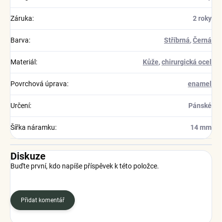
Záruka
:
2 roky
Barva
:
Stříbrná
,
Černá
Materiál
:
Kůže
,
chirurgická ocel
Povrchová úprava
:
enamel
Určení
:
Pánské
Šířka náramku
:
14 mm
Diskuze
Buďte první, kdo napíše příspěvek k této položce.
Přidat komentář