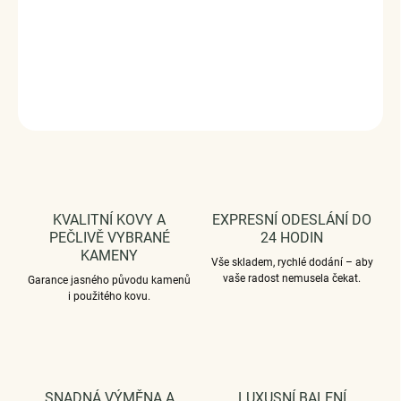
Vaši objednávku dodáme v DÁRKOVÉM BALENÍ - ZDARMA
!*
DETAILNÍ INFORMACE
ZEPTAT SE
HLÍDAT
KVALITNÍ KOVY A
EXPRESNÍ ODESLÁNÍ DO
PEČLIVĚ VYBRANÉ
24 HODIN
KAMENY
Vše skladem, rychlé dodání – aby
vaše radost nemusela čekat.
Garance jasného původu kamenů
i použitého kovu.
SNADNÁ VÝMĚNA A
LUXUSNÍ BALENÍ