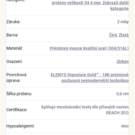
prsteny velikosti 54,4 mm
,
Zobrazit další
kategorie
Záruka
:
2 roky
Barva
:
Čirá
,
Zlatá
Materiál
:
Prémiová vysoce kvalitní ocel (304/316L)
Osazení
:
Zirkon
Povrchová
ELENYS Signature Gold™ - 18K prémiové
úprava
:
pozlacení nejmodernější technikou
Šířka prstenu
:
0,6 cm
Splňuje mezinárodní testy dle přísných norem
Certifikace
:
REACH (EU)
Hypoalergenní
:
Ano