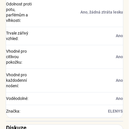
Odolnost proti
potu,
Ano, žádná ztráta lesku
parfémům a
vlhkosti
:
Trvale zářivý
Ano
vzhled
:
Vhodné pro
citlivou
Ano
pokožku
:
Vhodné pro
každodenní
Ano
nošení
:
Voděodolné
:
Ano
Značka
:
ELENYS
Diskuze