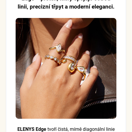
linii, precizní třpyt a moderní eleganci.
ELENYS Edge
tvoří čistá, mírně diagonální linie