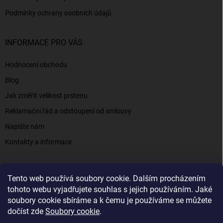
Podmínky ochrany osobních údajů
INFORMACE PRO VÁS
Hodnocení obchodu
Blog
Jak změřit velikost prstenu
Reklamační řád a odstoupení od smlouvy
Napište nám
Kontakty a informace
Tento web používá soubory cookie. Dalším procházením
Elenys.cz - šperky, kterým věříte už od roku 2016
tohoto webu vyjadřujete souhlas s jejich používáním. Jaké
soubory cookie sbíráme a k čemu je používáme se můžete
dočíst zde
Soubory cookie
.
Copyright 2026
Elenys.cz
. Všechna práva vyhrazena.