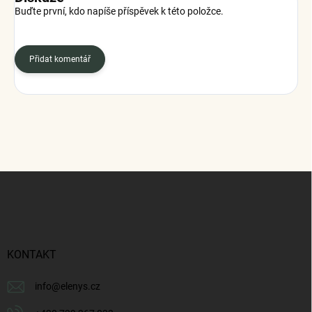
Buďte první, kdo napíše příspěvek k této položce.
Přidat komentář
Z
á
p
a
t
í
KONTAKT
info
@
elenys.cz