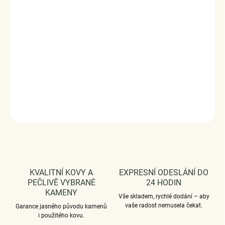
ELENYS Edge
je prsten definovaný čistou linií a precizním
třpytem – moderní šperk s výrazným, ale minimalistickým
charakterem.
Vyrobeno s technologií
Elenys Signature Gold™
– 18k
pozlacení pro dlouhotrvající lesk a odolnost;
voděodolný
a hypoalergenní
.
DETAILNÍ INFORMACE
ZEPTAT SE
HLÍDAT
KVALITNÍ KOVY A
EXPRESNÍ ODESLÁNÍ DO
PEČLIVĚ VYBRANÉ
24 HODIN
KAMENY
Vše skladem, rychlé dodání – aby
vaše radost nemusela čekat.
Garance jasného původu kamenů
i použitého kovu.