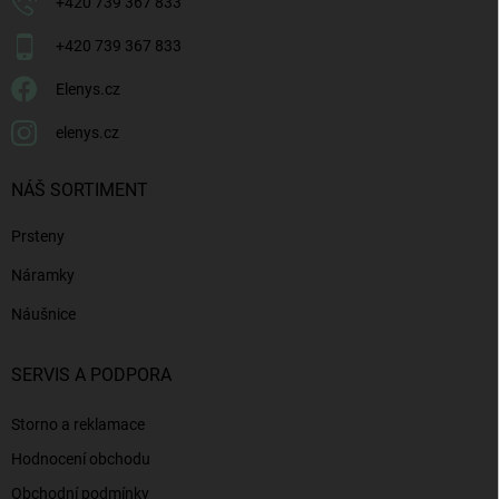
+420 739 367 833
+420 739 367 833
Elenys.cz
elenys.cz
NÁŠ SORTIMENT
Prsteny
Náramky
Náušnice
SERVIS A PODPORA
Storno a reklamace
Hodnocení obchodu
Obchodní podmínky