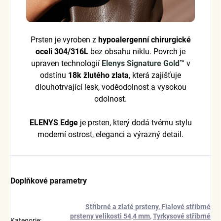
Prsten je vyroben z
hypoalergenní chirurgické
oceli 304/316L
bez obsahu niklu. Povrch je
upraven technologií
Elenys Signature Gold™
v
odstínu
18k žlutého zlata
, která zajišťuje
dlouhotrvající lesk, voděodolnost a vysokou
odolnost.
ELENYS Edge
je prsten, který dodá tvému stylu
moderní ostrost, eleganci a výrazný detail.
Doplňkové parametry
Stříbrné a zlaté prsteny
,
Fialové stříbrné
prsteny velikosti 54,4 mm
,
Tyrkysové stříbrné
Kategorie
: