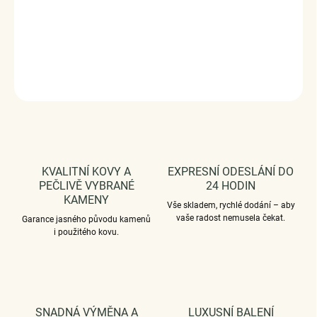
je v životě opravdu důležité. Jemná krajka z květin
ukrývá
vzpomínky, které zůstávají
. Pro ženy, které chtějí
nosit radost
a klid každý den
.
DETAILNÍ INFORMACE
ZEPTAT SE
HLÍDAT
KVALITNÍ KOVY A
EXPRESNÍ ODESLÁNÍ DO
PEČLIVĚ VYBRANÉ
24 HODIN
KAMENY
Vše skladem, rychlé dodání – aby
vaše radost nemusela čekat.
Garance jasného původu kamenů
i použitého kovu.
SNADNÁ VÝMĚNA A
LUXUSNÍ BALENÍ