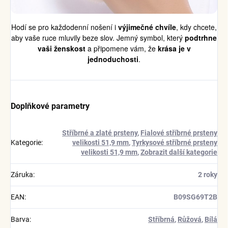
Hodí se pro každodenní nošení i
výjimečné chvíle
, kdy chcete,
aby vaše ruce mluvily beze slov. Jemný symbol, který
podtrhne
vaši ženskost
a připomene vám, že
krása je v
jednoduchosti
.
Doplňkové parametry
Stříbrné a zlaté prsteny
,
Fialové stříbrné prsteny
Kategorie
:
velikosti 51,9 mm
,
Tyrkysové stříbrné prsteny
velikosti 51,9 mm
,
Zobrazit další kategorie
Záruka
:
2 roky
EAN
:
B09SG69T2B
Barva
:
Stříbrná
,
Růžová
,
Bílá