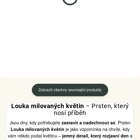
Elenys stříbrný náramek
Elenys stříbrný náramek
na přívěsky Duhové
na přívěsky Srdcový
měsíční srdce
strom života
2 345 Kč
3 299 Kč
DETAIL
DETAIL
Zobrazit všechny související produkty
Louka milovaných květin
– Prsten, který
nosí příběh
Jsou dny, kdy potřebujete
zastavit a nadechnout se
. Prsten
Louka milovaných květin
je jako vzpomínka na chvíle, kdy
vám někdo podal květinu –
jemný detail, který rozjasní den
a