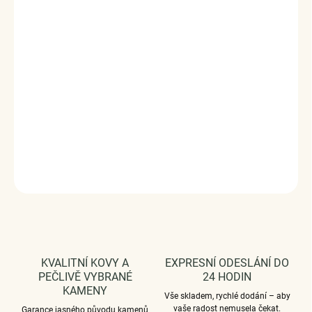
Stříbrný rhodiovaný prsten v designu křišťálového kouzla
tvořeného třemi čirými třpytivými zirkony.
Originální design prstenu, kvalitní zpracování a materiál,
ručně dohotovené.
Stříbro ryzost Ag 925/1000, zirkony.
Povrchová úprava - rhodiováno.
Vaši objednávku dodáme v DÁRKOVÉM BALENÍ - ZDARMA
!*
DETAILNÍ INFORMACE
ZEPTAT SE
HLÍDAT
KVALITNÍ KOVY A
EXPRESNÍ ODESLÁNÍ DO
PEČLIVĚ VYBRANÉ
24 HODIN
KAMENY
Vše skladem, rychlé dodání – aby
vaše radost nemusela čekat.
Garance jasného původu kamenů