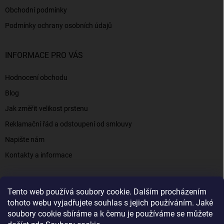
Obchodní podmínky
Podmínky ochrany osobních údajů
INFORMACE PRO VÁS
Hodnocení obchodu
Blog
Jak změřit velikost prstenu
Reklamační řád a odstoupení od smlouvy
Napište nám
Kontakty a informace
Tento web používá soubory cookie. Dalším procházením
Elenys.cz - šperky, kterým věříte už od roku 2016
tohoto webu vyjadřujete souhlas s jejich používáním. Jaké
soubory cookie sbíráme a k čemu je používáme se můžete