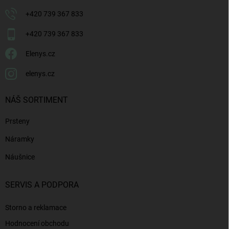
+420 739 367 833
+420 739 367 833
Elenys.cz
elenys.cz
NÁŠ SORTIMENT
Prsteny
Náramky
Náušnice
SERVIS A PODPORA
Storno a reklamace
Hodnocení obchodu