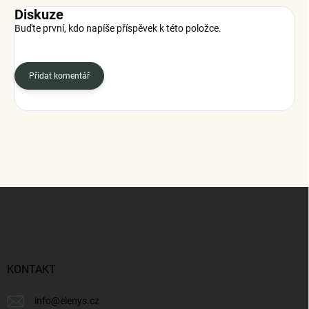
Diskuze
Buďte první, kdo napíše příspěvek k této položce.
Přidat komentář
Z
á
p
a
t
í
KONTAKT
info
@
elenys.cz