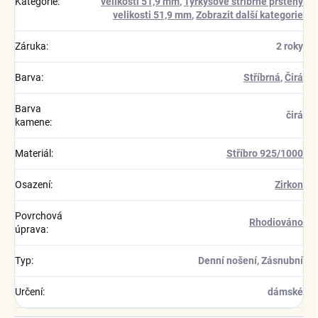
Kategorie
:
velikosti 51,9 mm
,
Tyrkysové stříbrné prsteny
velikosti 51,9 mm
,
Zobrazit další kategorie
Záruka
:
2 roky
Barva
:
Stříbrná
,
Čirá
Barva
čirá
kamene
:
Materiál
:
Stříbro 925/1000
Osazení
:
Zirkon
Povrchová
Rhodiováno
úprava
:
Typ
:
Denní nošení, Zásnubní
Určení
:
dámské