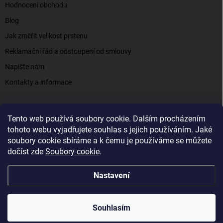
Hodnocení obchodu
Blog
Jak změřit velikost prstenu
Reklamační řád a odstoupení od smlouvy
Napište nám
Kontakty a informace
Tento web používá soubory cookie. Dalším procházením
Elenys.cz - šperky, kterým věříte už od roku 2016
tohoto webu vyjadřujete souhlas s jejich používáním. Jaké
soubory cookie sbíráme a k čemu je používáme se můžete
dočíst zde
Soubory cookie
.
Copyright 2026
Elenys.cz
. Všechna práva vyhrazena.
Nastavení
Vytvořil Shoptet
Souhlasím