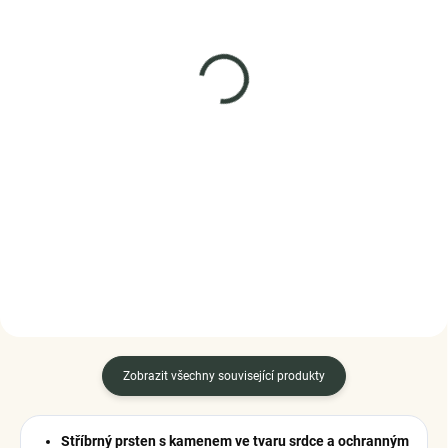
SKLADEM
SKLADEM
(4 KS)
(1 KS)
ELENYS Oslnivé
Elenys stříbrný
sedmikrásky
rhodiovaný náramek na
přívěsky Srdce
náramek ze sterlingového
stříbra 925
1 988 Kč
1 379 Kč
DETAIL
DO KOŠÍKU
Zobrazit všechny související produkty
Stříbrný prsten s kamenem ve tvaru srdce a ochranným