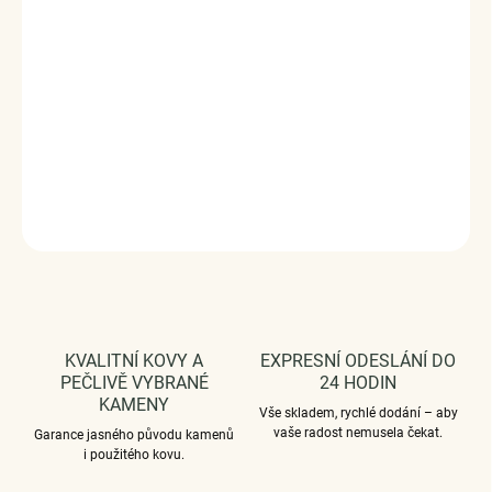
Stříbro ryzost Ag 925/1000, zirkon
Šířka prstenu: 1.20 mm
Povrchová úprava - platinováno.
Vaši objednávku dodáme v DÁRKOVÉM BALENÍ - ZDARMA
!*
DETAILNÍ INFORMACE
ZEPTAT SE
HLÍDAT
KVALITNÍ KOVY A
EXPRESNÍ ODESLÁNÍ DO
PEČLIVĚ VYBRANÉ
24 HODIN
KAMENY
Vše skladem, rychlé dodání – aby
vaše radost nemusela čekat.
Garance jasného původu kamenů
i použitého kovu.