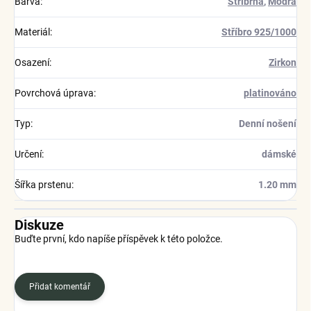
Barva
:
Stříbrná
,
Modrá
Materiál
:
Stříbro 925/1000
Osazení
:
Zirkon
Povrchová úprava
:
platinováno
Typ
:
Denní nošení
Určení
:
dámské
Šířka prstenu
:
1.20 mm
Diskuze
Buďte první, kdo napíše příspěvek k této položce.
Přidat komentář