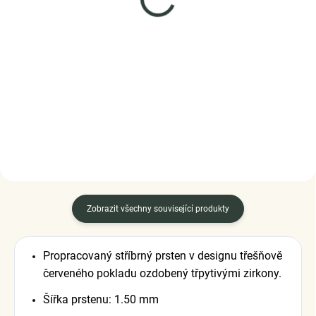
Elenys stříbrný
ELENYS Milovaná kočka
pozlacený řetízek na
náramek ze sterlingového
nohu – jemné kuličky
stříbra 925
elegance 18K bílé zlato
999 Kč
1 199 Kč
DO KOŠÍKU
DO KOŠÍKU
Zobrazit všechny související produkty
Propracovaný stříbrný prsten v designu třešňově
červeného pokladu ozdobený třpytivými zirkony.
Šířka prstenu: 1.50 mm