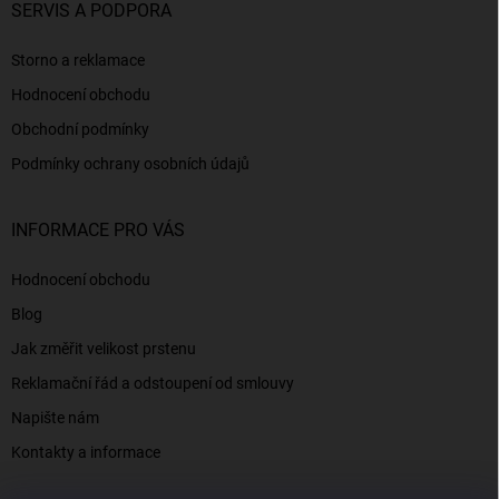
SERVIS A PODPORA
Storno a reklamace
Hodnocení obchodu
Obchodní podmínky
Podmínky ochrany osobních údajů
INFORMACE PRO VÁS
Hodnocení obchodu
Blog
Jak změřit velikost prstenu
Reklamační řád a odstoupení od smlouvy
Napište nám
Kontakty a informace