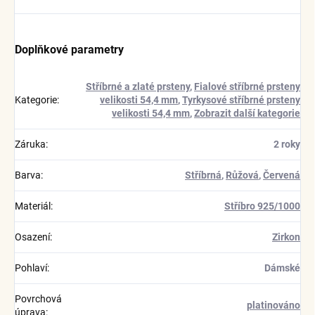
Doplňkové parametry
Stříbrné a zlaté prsteny
,
Fialové stříbrné prsteny
Kategorie
:
velikosti 54,4 mm
,
Tyrkysové stříbrné prsteny
velikosti 54,4 mm
,
Zobrazit další kategorie
Záruka
:
2 roky
Barva
:
Stříbrná
,
Růžová
,
Červená
Materiál
:
Stříbro 925/1000
Osazení
:
Zirkon
Pohlaví
:
Dámské
Povrchová
platinováno
úprava
: