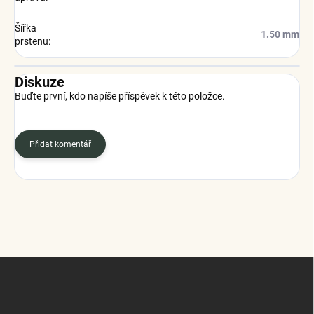
Šířka
1.50 mm
prstenu
:
Diskuze
Buďte první, kdo napíše příspěvek k této položce.
Přidat komentář
Z
á
p
a