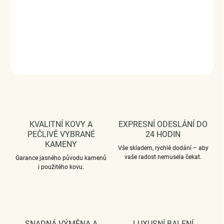
červeného pokladu ozdobený třpytivými zirkony.
Šířka prstenu: 1.50 mm
DETAILNÍ INFORMACE
ZEPTAT SE
HLÍDAT
KVALITNÍ KOVY A
EXPRESNÍ ODESLÁNÍ DO
PEČLIVĚ VYBRANÉ
24 HODIN
KAMENY
Vše skladem, rychlé dodání – aby
vaše radost nemusela čekat.
Garance jasného původu kamenů
i použitého kovu.
SNADNÁ VÝMĚNA A
LUXUSNÍ BALENÍ